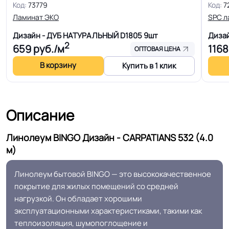
Код:
73779
Код:
7
Класс
21/22 кл.
Ламинат ЭКО
SPC л
Дизайн - ДУБ НАТУРАЛЬНЫЙ D1805
9шт
Дизай
Группа истираемости
Группа Т
2
659
руб./м
1168
ОПТОВАЯ ЦЕНА
В корзину
Купить в 1 клик
Особенности
Противоскользящая полуматовая
коллекции
поверхность
Защитный слой
0.20 мм (200) мкм
Описание
Линолеум BINGO Дизайн - CARPATIANS 532 (4.0
Допуск изменения
+-10% мкм
м)
рабочего слоя
Линолеум бытовой BINGO — это высококачественное
Форма поставки и мин.
Рулон
покрытие для жилых помещений со средней
партии
нагрузкой. Он обладает хорошими
эксплуатационными характеристиками, такими как
Полы с подогревом
теплоизоляция, шумопоглощение и
Разрешено