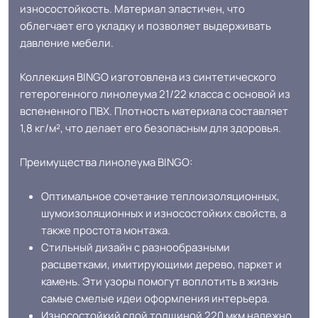
(max +27C)
износостойкость. Материал эластичен, что
облегчает его укладку и позволяет выдерживать
давление мебели.
Система стыковки
Холодная сварка
швов
Коллекция BINGO изготовлена из синтетического
гетерогенного линолеума 21/22 класса с основой из
Система примыкания к
Плинтус ПВХ
вспененного ПВХ. Плотность материала составляет
стенам
1,8 кг/м², что делает его безопасным для здоровья.
На клей для линолеума марок:
Преимущества линолеума BINGO:
EUROBASE 425 / EUROPROF 522
Способ укладки
контакт / EUROPROF 521 фиксация
Оптимальное сочетание теплоизоляционных,
шумоизоляционных и износостойких свойств, а
также простота монтажа.
Стильный дизайн с разнообразными
Оттенок
Светлый дуб
расцветками, имитирующими дерево, паркет и
камень. Эти узоры помогут воплотить в жизнь
Дизайн рисунка
Ламинат
самые смелые идеи оформления интерьера.
Износостойкий слой толщиной 220 мкм надежно