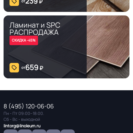
239
₽
от
Ламинат и SPC
РАСПРОДАЖА
СКИДКА -45%
659
₽
от
8 (495) 120-06-06
Пн - Пт 09:00–18:00.
Сб - Вс - выходной
lintorg@linoleum.ru