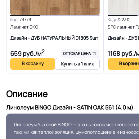
Код:
73779
Код:
722312
Ламинат ЭКО
SPC ламинат F
Дизайн - ДУБ НАТУРАЛЬНЫЙ D1805
9шт
Дизайн - ДУБ
2
659
руб./м
1168
руб./
ОПТОВАЯ ЦЕНА
В корзину
В корзин
Купить в 1 клик
Описание
Линолеум BINGO Дизайн - SATIN OAK 561 (4.0 м)
Линолеум бытовой BINGO — это высококачественное п
такими как теплоизоляция, шумопоглощение и износост