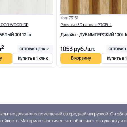
Код:
73151
LOOR WOOD iDP
Реечные 3D панели PROFi-L
 БЕЛЫЙ 001
12шт
Дизайн - ДУБ ИМПЕРСКИЙ 100L
1
2
м
1053
руб./шт.
ОПТОВАЯ ЦЕНА
ОПТОВАЯ 
у
В корзину
Купить в 1 клик
Купить в 1
окрытие для жилых помещений со средней нагрузкой. Он обл
ойкость. Материал эластичен, что облегчает его укладку и