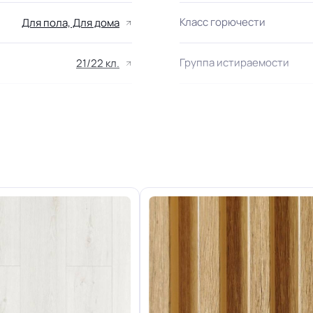
Класс горючести
Для пола, Для дома
Группа истираемости
21/22 кл.
полуматовая поверхность
Защитный слой
+-10% мкм
Форма поставки и мин. па
Система стыковки швов
Разрешено
Способ укладки
Плинтус ПВХ
Коричневый
Дизайн рисунка