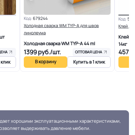
Код:
679244
Код:
587
Холодная сварка WM TYP-A для швов
Клей дл
линолеума
шт
Клей д
Холодная сварка WM TYP-A
44 ml
14кг
1399
руб./шт.
4578
ЦЕНА
ОПТОВАЯ ЦЕНА
В корзину
В 
 клик
Купить в 1 клик
адает хорошими эксплуатационными характеристиками,
 позволяет выдерживать давление мебели.