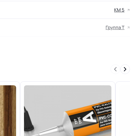
КМ 5
Группа Т
0.20 мм (200) мкм
ртии
Рулон
Холодная сварка
На клей для линолеума марок: EUROBASE 425 /
EUROPROF 522 контакт / EUROPROF 521
фиксация
Ламинат