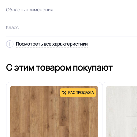
Область применения
Класс
Посмотреть все характеристики
Особенности коллекции
Противоскользящая 
Допуск изменения рабочего слоя
С этим товаром покупают
Полы с подогревом (max +27C)
РАСПРОДАЖА
Система примыкания к стенам
Оттенок