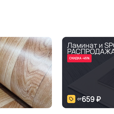
Ламинат и S
РАСПРОДАЖ
СКИДКА -45%
659
₽
от