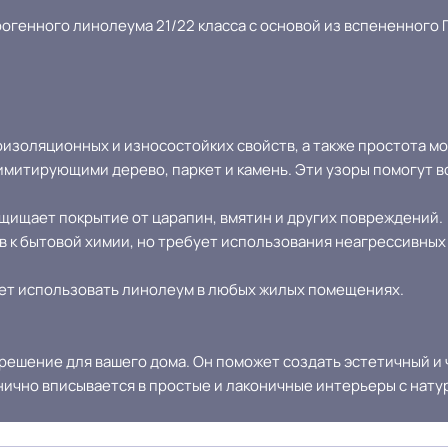
генного линолеума 21/22 класса с основой из вспененного ПВ
золяционных и износостойких свойств, а также простота мо
имитирующими дерево, паркет и камень. Эти узоры помогут 
щищает покрытие от царапин, вмятин и других повреждений.
в к бытовой химии, но требует использования неагрессивны
ет использовать линолеум в любых жилых помещениях.
решение для вашего дома. Он поможет создать эстетичный и
онично вписывается в простые и лаконичные интерьеры с нат