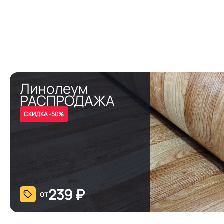
Линолеум
РАСПРОДАЖА
СКИДКА -50%
239
₽
от