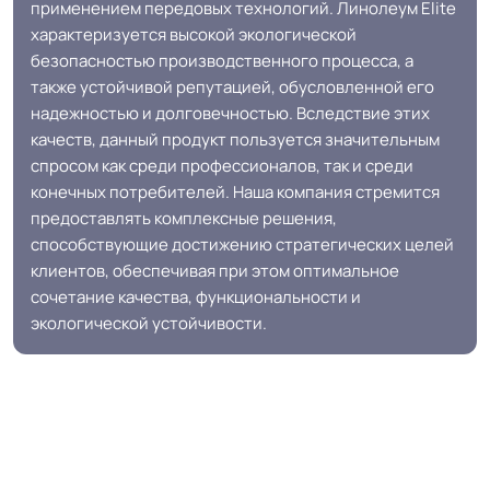
Холодная сварка
применением передовых технологий. Линолеум Elite
швов
характеризуется высокой экологической
безопасностью производственного процесса, а
Система примыкания к
также устойчивой репутацией, обусловленной его
Плинтус ПВХ
стенам
надежностью и долговечностью. Вследствие этих
качеств, данный продукт пользуется значительным
спросом как среди профессионалов, так и среди
На клей для линолеума марок:
конечных потребителей. Наша компания стремится
EUROBASE 425 / EUROPROF 522
Способ укладки
предоставлять комплексные решения,
контакт / EUROPROF 521 фиксация
способствующие достижению стратегических целей
клиентов, обеспечивая при этом оптимальное
сочетание качества, функциональности и
Оттенок
Серый
экологической устойчивости.
Дизайн рисунка
Крошка