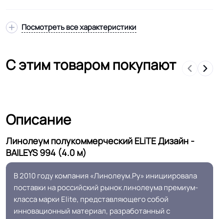
Толщина
2.0 мм
Посмотреть все характеристики
Класс горючести
КМ2
С этим товаром покупают
Класс
31 кл.
Особенности
Рельефная структура
Описание
коллекции
Линолеум полукоммерческий ELiTE Дизайн -
Защитный слой
0.4 мм (400) мкм
BAILEYS 994 (4.0 м)
В 2010 году компания «Линолеум.Ру» инициировала
Полы с подогревом
Разрешено
поставки на российский рынок линолеума премиум-
(max +27C)
класса марки Elite, представляющего собой
инновационный материал, разработанный с
Система стыковки