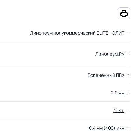
Линолеум полукоммерческий ELiTE - ЭЛИТ
Линолеум.РУ
Вспененный ПВХ
2.0 мм
31 кл.
0.4 мм (400) мкм