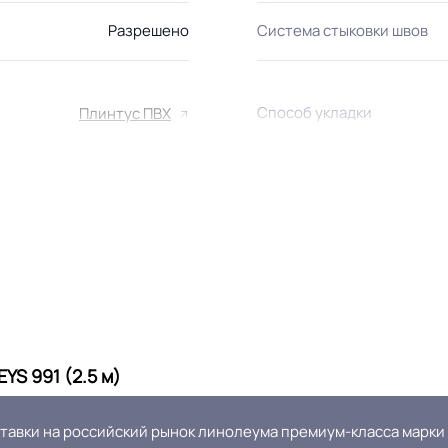
Разрешено
Система стыковки швов
Способ укладки
Плинтус ПВХ
Серый
Дизайн рисунка
YS 991 (2.5 м)
ставки на российский рынок линолеума премиум-класса марки