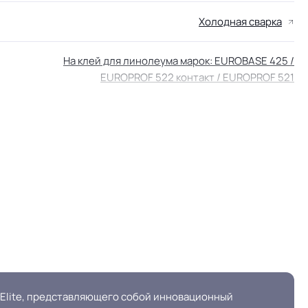
Холодная сварка
На клей для линолеума марок: EUROBASE 425 /
EUROPROF 522 контакт / EUROPROF 521
фиксация
Крошка
 Elite, представляющего собой инновационный