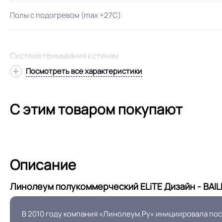
Полы с подогревом (max +27C)
Система примыкания к стенам
Посмотреть все характеристики
Оттенок
С этим товаром покупают
Описание
Линолеум полукоммерческий ELiTE Дизайн - BAILE
В 2010 году компания «Линолеум.Ру» инициировала по