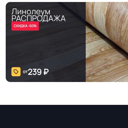
Линолеум
РАСПРОДАЖА
СКИДКА -50%
239
₽
от