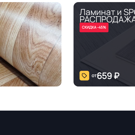
Ламинат и S
РАСПРОДАЖ
СКИДКА -45%
659
₽
от