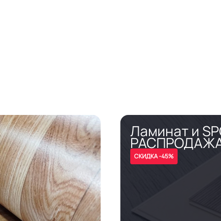
Ламинат и S
РАСПРОДАЖ
СКИДКА -45%