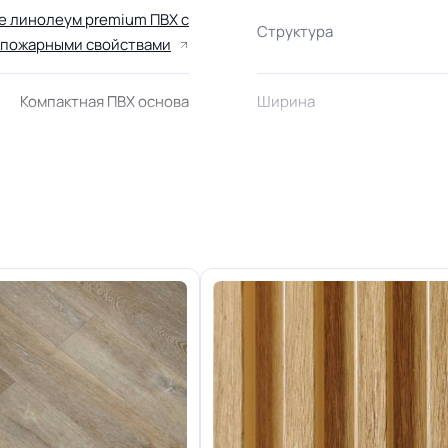
е линолеум premium ПВХ с
Структура
пожарными свойствами
Компактная ПВХ основа
Ширина
Область применения
2.5 мм
+-10% мм
Класс горючести
Группа истираемости
34/43 кл.