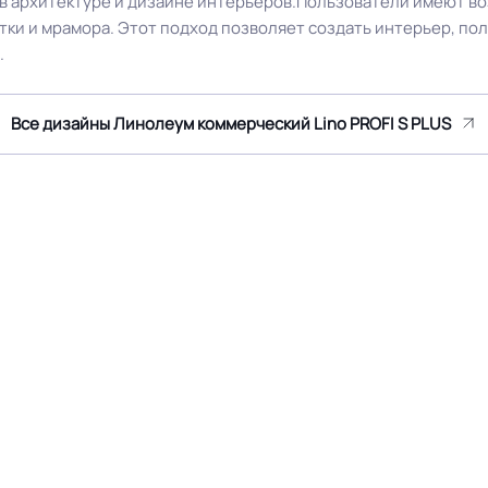
в архитектуре и дизайне интерьеров.Пользователи имеют в
ума марок: EUROBASE 425 /
тки и мрамора. Этот подход позволяет создать интерьер, 
2 контакт / EUROPROF 521
Истираемость, не более г/
.
фиксация
Безопасность материала Г
Все дизайны Линолеум коммерческий Lino PROFI S PLUS
Россия
ISO
≤0,6 мм
Соответствует ГОСТ, ТУ, I
Крытое, сухое помещение.
Оттенок
Паркетная доска