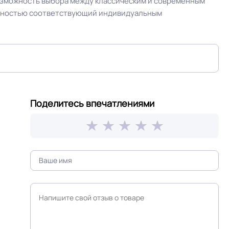
озможность выбора между классическим и современным
полностью соответствующий индивидуальным
кв.м.
25
ОСТ, ТУ,
Сертифицирован на территории РФ и СНГ
ГОСТ 30402-96 , ГОСТ P51032-97, ГОСТ 12.1.044-
Поделитесь впечатлениями
SO
89 / км2 /
Серый дуб