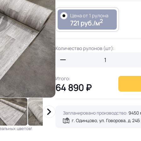
Цена от 1 рулона
2
721 руб./м
Количество рулонов (шт):
Итого:
64 890
₽
Запланировано производство:
9450 
г. Одинцово, ул. Говорова, д. 24Б
еальных цветов!