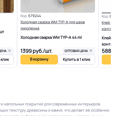
Дизайны с текстурой под дерево, что
уникально для коммерческого вида
Код:
679244
Код:
603
Холодная сварка WM TYP-A для швов
Клей дл
го слоя
линолеума
+-10% мкм
контакт
шт
Холодная сварка WM TYP-A
44 ml
Клей д
льжения
R10
контак
1399
руб./шт.
5887
ЦЕНА
ОПТОВАЯ ЦЕНА
20 лет
В корзину
В 
 клик
Купить в 1 клик
16 Дб
+27C)
Разрешено
енам
Плинтус ПВХ
ти напольных покрытий для современных интерьеров
их текстуру древесины и камня, что делает её особенно