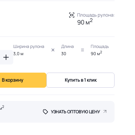
Площадь рулона:
2
90 м
Ширина рулона
Длина
Площадь
2
3,0
м
30
90
м
В корзину
Купить в 1 клик
2
м
УЗНАТЬ ОПТОВУЮ ЦЕНУ