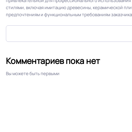
привлекательной для профессионального использования 
На клей для линоле
стилями, включая имитацию древесины, керамической пли
Способ укладки
EUROPROF 52
предпочтениям и функциональным требованиям заказчика
Производственная площадка или
завод
Комментариев пока нет
Остаточная деформация
Вы можете быть первыми
Условия хранения
Дизайн рисунка