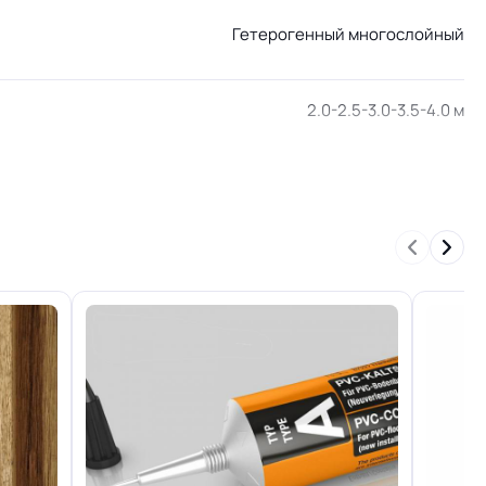
Гетерогенный многослойный
2.0-2.5-3.0-3.5-4.0 м
Для кабинет, Для гостинной, Для кухни, Для
коридора, Для офиса, Для переговорной
комнаты, Для больницы, Для детских садов,
Для холла больниц, Для коридора и класса
школ, Для склада, Для цеха электронной
сборки, Для серверной, Для опта
КМ 2 по ФЗ 123 от 22.07.2008г, где В2, Д2, Т2,
РП1
Группа Т