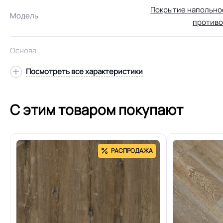
Покрытие напольно
Модель
противо
Основа
Посмотреть все характеристики
С этим товаром покупают
Толщина
РАСПРОДАЖА
Допуск изменения толщин
Класс