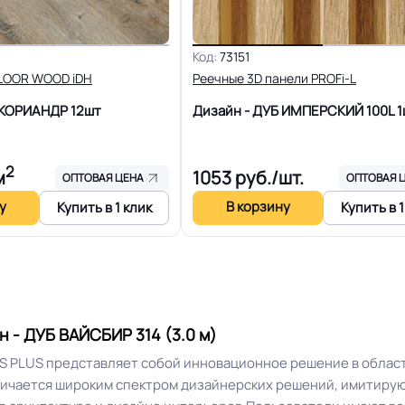
Высокая
Особенности коллекции
Код:
73151
FLOOR WOOD iDH
Реечные 3D панели PROFi-L
Допуск изменения рабоче
0.7 мм (700) мкм
Б КОРИАНДР
12шт
Дизайн - ДУБ ИМПЕРСКИЙ 100L
1
PUR
Коэффициент противоско
2
м
1053
руб./шт.
ОПТОВАЯ ЦЕНА
ОПТОВАЯ 
2.3 кг
Срок службы
у
В корзину
Купить в 1 клик
Купить в 1
18-35 м
Шумоизоляция
Рулон
Полы с подогревом (max 
 - ДУБ ВАЙСБИР 314 (3.0 м)
Система примыкания к ст
ки / Холодная сварка шт
 S PLUS представляет собой инновационное решение в облас
личается широким спектром дизайнерских решений, имитирующ