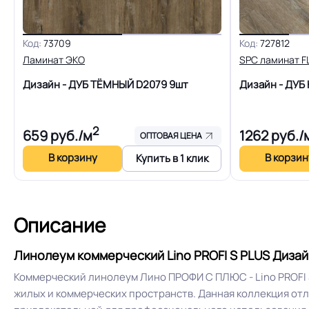
Устойчивость к химии
Код:
73709
Код:
727812
Ламинат ЭКО
SPC ламинат 
Защитный слой
Дизайн - ДУБ ТЁМНЫЙ D2079
9шт
Дизайн - ДУ
Доп. защита рабочего слоя
2
659
руб./м
1262
руб./
ОПТОВАЯ ЦЕНА
Вес 1 м.кв.
В корзину
В корзин
Купить в 1 клик
Длина рулон.
Описание
Форма поставки и мин. партии
Линолеум коммерческий Lino PROFI S PLUS Дизайн
Система стыковки швов
Шнур для свар
Коммерческий линолеум Лино ПРОФИ С ПЛЮС - Lino PROFI
жилых и коммерческих пространств. Данная коллекция от