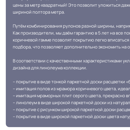
цены за метр квадратный! Это позволит уложиться даж
шириной полтора метра.
Путём комбинирования рулонов разной ширины, наприм
Как производители, мы даём гарантию в 5 лет на все 
коричневой гамме позволят покрытию легко вписаться 
подбора, что позволяет дополнительно экономить на 
В соответствии с качественными характеристиками у
дизайна для линолеума коллекции.
– покрытие в виде тонкой паркетной доски расцветки
– имитация полов из мрамора коричневого цвета, идеал
– имитация мраморных плит серого цвета, прекрасно 
– линолеум в виде широкой паркетной доски из натурал
– покрытие с рисунком широкой паркетной доски расцве
– покрытие в виде широкой паркетной доски цвета нат