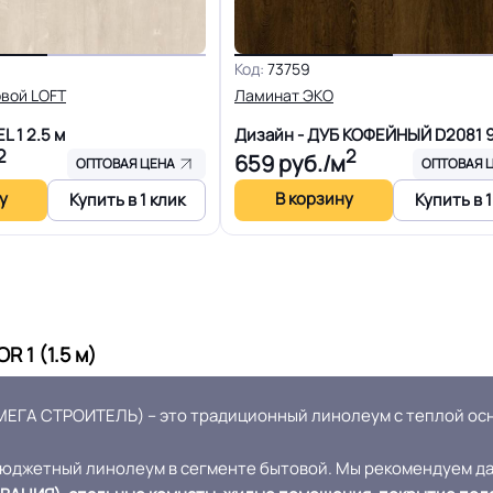
13 Дб
Форма поставки и мин. па
Код:
73759
Разрешено
Система стыковки швов
вой LOFT
Ламинат ЭКО
EL 1
2.5 м
Дизайн - ДУБ КОФЕЙНЫЙ D2081
Способ укладки
2
2
Плинтус ПВХ
659
руб./м
ОПТОВАЯ ЦЕНА
ОПТОВАЯ 
у
В корзину
Купить в 1 клик
Купить в 1
Безопасность материала Г
30
ISO
 1 (1.5 м)
≤0,40 мм
Соответствует ГОСТ, ТУ, I
МЕГА СТРОИТЕЛЬ) – это традиционный линолеум с теплой осн
Крытое, сухое помещение.
Оттенок
юджетный линолеум в сегменте бытовой. Мы рекомендуем дан