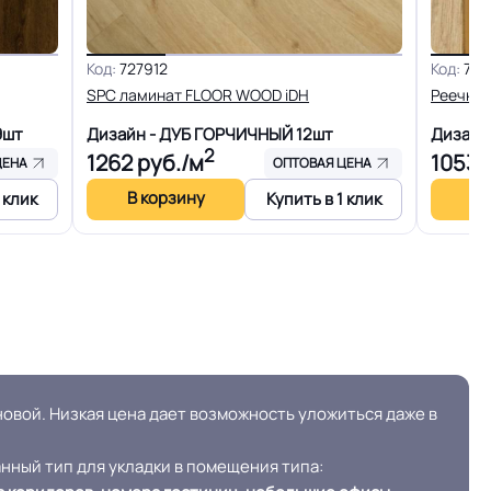
ртии
Опт. Розница. Отрез
Код:
727912
Код:
731
Холодная сварка
SPC ламинат FLOOR WOOD iDH
Реечные
9шт
Дизайн - ДУБ ГОРЧИЧНЫЙ
12шт
Дизайн
На клей для линолеума марок: EUROBASE 425 /
2
1262
руб./м
1053
р
ЦЕНА
ОПТОВАЯ ЦЕНА
EUROPROF 522 контакт
В корзину
В 
 клик
Купить в 1 клик
ОСТ, ТУ,
Сертифицирован на территории РФ и СНГ
Производится по ТУ с параметрами
заложенными в ГОСТ 7251-2016, ГОСТ30244,
SO
ГОСТ30402 , ГОСТP51032, ГОСТ12.1.044/п.4.18/,
ГОСТ12.1.044/п.4.20/км5
овой. Низкая цена дает возможность уложиться даже в
Светлый дуб
ный тип для укладки в помещения типа: