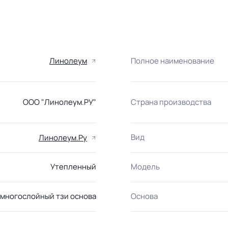
Линолеум
Полное наименование
ООО "Линолеум.РУ"
Страна производства
Вид
Линолеум.Ру
Утепленный
Модель
многослойный тзи основа
Основа