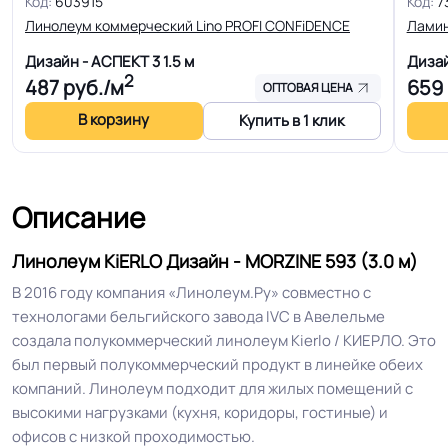
Код:
603915
Код:
7
теплого пола, Для квартиры, Для
Область применения
Линолеум коммерческий Lino PROFI CONFiDENCE
Ламин
строителей, Для магазинов, Для
жилых зон, Для спальни, Для
Дизайн - АСПЕКТ 3
1.5 м
Диза
2
487
руб./м
659
детской
ОПТОВАЯ ЦЕНА
В корзину
Купить в 1 клик
Допуск изменения
+-10% мм
толщин
Описание
Класс горючести
КМ5
Линолеум KiERLO Дизайн - MORZINE 593 (3.0 м)
Класс
31 кл.
В 2016 году компания «Линолеум.Ру» совместно с
технологами бельгийского завода IVC в Авелельме
Защитный слой
0.40 мм (400) мкм
создала полукоммерческий линолеум Kierlo / КИЕРЛО. Это
был первый полукоммерческий продукт в линейке обеих
компаний. Линолеум подходит для жилых помещений с
Допуск изменения
+-10% мкм
высокими нагрузками (кухня, коридоры, гостиные) и
рабочего слоя
офисов с низкой проходимостью.