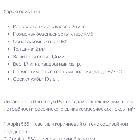
Допуск изменения
Характеристики:
+-10% %
линейных размеров
Износостойкость: классы 23 и 31.
Пожарная безопасность: класс КМ5.
Коэффициент
R9
Основа: компактная ПВХ.
противоскольжения
Толщина: 2 мм.
Защитный слой: 0,4 мм.
Вес 1 м.кв.
1.4 кг
Вес: 1,7 кг на квадратный метр.
Совместимость с тёплыми полами: да, до +27 °C.
Срок службы
10 лет
Срок службы: 10 лет.
Длина рулон.
30 м
Дизайнеры «Линолеум.Ру» создали коллекции, учитывая
потребности российского рынка коммерческих покрытий:
Шумоизоляция
15 Дб
1. Aspin 565 — светлый коричневый оттенок с дизайном
Форма поставки и мин.
под дерево.
Рулон
партии
2. Carnival 554 — рулон шириной 4 метра.