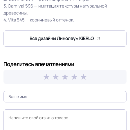
3. Carnival 596 — имитация текстуры натуральной
древесины.
Полы с подогревом
Разрешено
4. Vita 545 — коричневый оттенок.
(max +27C)
Все дизайны Линолеум KiERLO
Система стыковки
Шнур для сварки
швов
Система примыкания к
Поделитесь впечатлениями
Плинтус ПВХ
стенам
На клей для линолеума марок:
EUROBASE 425 / EUROPROF 522
Способ укладки
контакт / EUROPROF 521 фиксация
Производственная
Россия