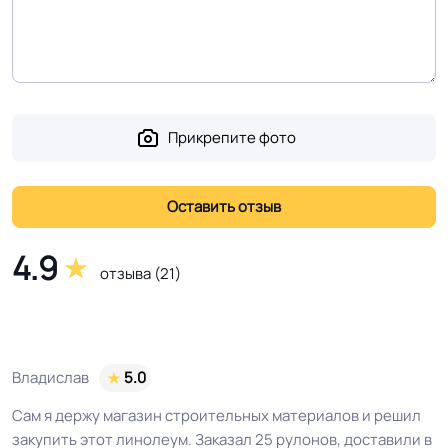
площадка или завод
Безопасность
Сертифицирован на территории
материала ГОСТ, ТУ,
РФ и СНГ
ISO
Прикрепите фото
Соответствует ГОСТ,
ТУ производителя
ТУ, ISO
Условия хранения
Крытое, сухое помещение.
4.9
отзыва (21)
Оттенок
Серый
Дизайн рисунка
Доска
Владислав
5.0
Сам я держу магазин строительных материалов и решил
закупить этот линолеум. Заказал 25 рулонов, доставили в