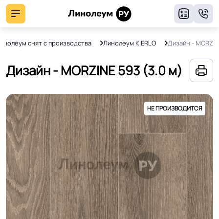
8
инолеум снят с производства
Линолеум KiERLO
Дизайн - MORZIN
Дизайн - MORZINE 593 (3.0 м)
НЕ ПРОИЗВОДИТСЯ