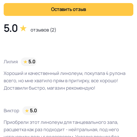
Истираемость, не
5.0
25
отзывов (2)
более г/кв.м.
Безопасность
Сертифицирован на территории
материала ГОСТ, ТУ,
РФ и СНГ
Лилия
5.0
ISO
Хороший и качественный линолеум, покупала 4 рулона
всего, но мне хватило прям в притирку, все хорошо!
Остаточная
≤0,5 мм
Доставили быстро, магазин рекомендую!
деформация
Соответствует ГОСТ,
ГОСТ 30402-96 , ГОСТ P51032-97,
Виктор
5.0
ТУ, ISO
ГОСТ 12.1.044-89 / км2 /
Приобрели этот линолеум для танцевального зала,
расцветка как раз подходит - нейтральная, под него
Условия хранения
Крытое, сухое помещение.
установили полы с подогревом. Укладка прошла без