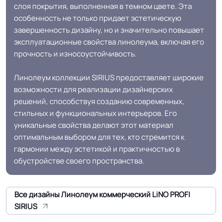
слоя покрытия, выполненная в темном цвете. Эта
особенность не только придает эстетическую
Допуск изменения
завершенность дизайну, но и значительно повышает
+-10% %
линейных размеров
эксплуатационные свойства линолеума, включая его
прочность и износоустойчивость.
Доп. защита рабочего
PU лак с микромрамором
слоя
Линолеум коллекции SIRIUS предоставляет широкие
возможности для реализации дизайнерских
решений, способствуя созданию современных,
Коэффициент
R10
стильных и функциональных интерьеров. Его
противоскольжения
уникальные свойства делают этот материал
оптимальным выбором для тех, кто стремится к
Вес 1 м.кв.
2.1 кг
гармонии между эстетикой и практичностью в
обустройстве своего пространства.
Срок службы
15 лет
Все дизайны Линолеум коммерческий LiNO PROFI
Длина рулон.
30 м
SIRIUS