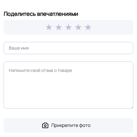
Шумоизоляция
15 Дб
Поделитесь впечатлениями
Форма поставки и мин.
Рулон
партии
Полы с подогревом
Разрешено
(max +27C)
Система стыковки
Шнур для сварки
швов
Система примыкания к
Плинтус ПВХ
стенам
На клей для линолеума марок:
Прикрепите фото
EUROBASE 425 / EUROPROF 522
Способ укладки
контакт / EUROPROF 521 фиксация