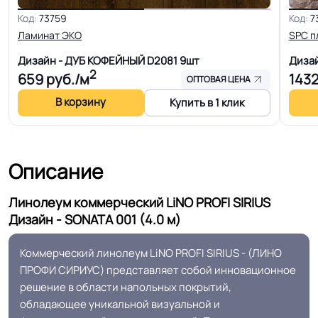
Код:
73759
Код:
7
Ламинат ЭКО
SPC п
Ширина
1.5-2.0-2.5-3.0-3.5-4.0 м
Дизайн - ДУБ КОФЕЙНЫЙ D2081
9шт
Диза
2
659
руб./м
143
Толщина
2.2 мм
ОПТОВАЯ ЦЕНА
В корзину
Купить в 1 клик
Для кабинет, Для гостинной, Для
кухни, Для коридора, Для офиса,
Для переговорной комнаты, Для
Описание
больницы, Для детских садов, Для
Область применения
холла больниц, Для коридора и
Линолеум коммерческий LiNO PROFI SIRIUS
класса школ, Для цеха завода, Для
Дизайн - SONATA 001 (4.0 м)
склада, Для цеха электронной
сборки, Для серверной, Для опта
Коммерческий линолеум LiNO PROFI SIRIUS - (ЛИНО
ПРОФИ СИРИУС) представляет собой инновационное
Допуск изменения
+-10% мм
решение в области напольных покрытий,
толщин
обладающее уникальной визуальной и