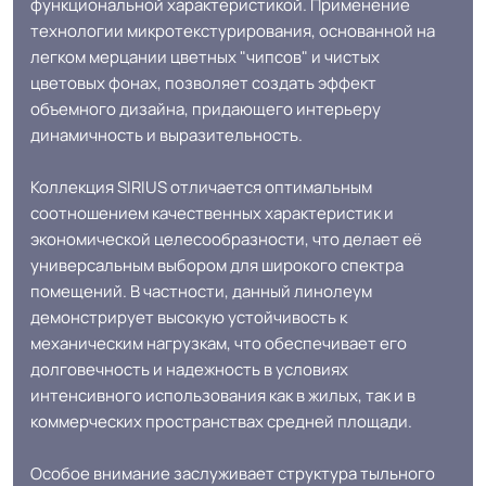
функциональной характеристикой. Применение
КМ 2 по ФЗ 123 от 22.07.2008г, где
технологии микротекстурирования, основанной на
Класс горючести
В2, Д2, Т2, РП1
легком мерцании цветных "чипсов" и чистых
цветовых фонах, позволяет создать эффект
объемного дизайна, придающего интерьеру
Класс
34/42 кл.
динамичность и выразительность.
Группа истираемости
Группа Т
Коллекция SIRIUS отличается оптимальным
соотношением качественных характеристик и
экономической целесообразности, что делает её
Устойчивость к химии
Отличная
универсальным выбором для широкого спектра
помещений. В частности, данный линолеум
Особенности
Чипсовая структура
демонстрирует высокую устойчивость к
коллекции
механическим нагрузкам, что обеспечивает его
долговечность и надежность в условиях
Защитный слой
0.55 мм (550) мкм
интенсивного использования как в жилых, так и в
коммерческих пространствах средней площади.
Допуск изменения
+-10% мкм
Особое внимание заслуживает структура тыльного
рабочего слоя