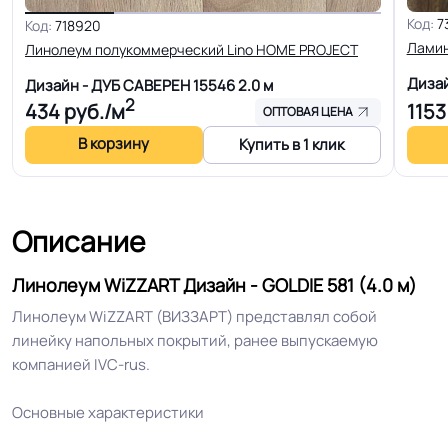
Код:
7
Код:
718920
КМ 5 по ФЗ 123 от 22.07.2008г, где
Класс горючести
Лами
Линолеум полукоммерческий Lino HOME PROJEСT
В3, Д3, Т3, РП2
Диза
Дизайн - ДУБ САВЕРЕН 15546
2.0 м
2
434
руб./м
1153
Класс
ОПТОВАЯ ЦЕНА
23/31 кл.
В корзину
Купить в 1 клик
Устойчивость к химии
Нормальная
Защитный слой
0.30 мм (300) мкм
Описание
Линолеум WiZZART Дизайн - GOLDIE 581 (4.0 м)
Допуск изменения
+-10% мкм
рабочего слоя
Линолеум WiZZART (ВИЗЗАРТ) представлял собой
линейку напольных покрытий, ранее выпускаемую
компанией IVC-rus.
Допуск изменения
+-10% %
линейных размеров
Основные характеристики
Срок службы
10 лет