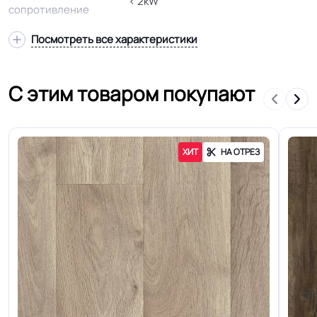
< 2kW
сопротивление
Посмотреть все характеристики
Гетерогенный многослойный пвх
Структура
основа
С этим товаром покупают
Основа
Вспененная основа
Ширина
2.0-2.5-3.0-3.5-4.0 м
ХИТ
НА ОТРЕЗ
Толщина
2.8 мм
Для пола, Для дома, Для спальни,
Для модульных зданий, Для
Область применения
квартиры, Для строителей, Для
магазинов, Для жилых зон, Для
оптовых продаж на объекты