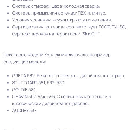
Система стыковки швов: холодная сварка.
Система примыкания к стенам: ПВХ-плинтус.
На клей для линолеума марок:
Условия хранения: в сухом, крытом помещении.
EUROBASE 425 / EUROPROF 522
Способ укладки
Сертификация: материал соответствует ГОСТ, ТУ, ISO,
контакт / EUROPROF 521 фиксация
сертифицирован на территории РФ и СНГ.
Производственная
Некоторые модели Коллекция включала, например,
Россия
площадка или завод
следующие модели:
Безопасность
GRETA 582. Бежевого оттенка, с дизайном под паркет.
Сертифицирован на территории
материала ГОСТ, ТУ,
STUTTGART 581, 532, 530.
РФ и СНГ
ISO
GOLDIE 581.
CHAVIN 507, 534, 593. С коричневым оттенком и
классическим дизайном под дерево.
Соответствует ГОСТ,
ТУ производителя
AUDREY 537.
ТУ, ISO
Условия хранения
Крытое, сухое помещение.