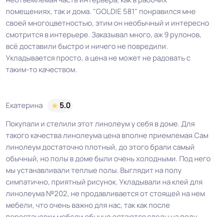
помещениях, так и дома. "GOLDIE 581" понравился мне
своей многоцветностью, этим он необычный и интересно
смотрится в интерьере. Заказывал много, аж 9 рулонов,
всё доставили быстро и ничего не повредили.
Укладывается просто, а цена не может не радовать с
таким-то качеством.
Екатерина
5.0
Покупали и стелили этот линолеум у себя в доме. Для
такого качества линолеума цена вполне приемлемая.Сам
линолеум достаточно плотный, до этого брали самый
обычный, но полы в доме были очень холодными. Под него
мы устанавливали теплые полы. Выглядит на полу
симпатично, приятный рисунок. Укладывали на клей для
линолеума №202, не продавливается от стоящей на нем
мебели, что очень важно для нас, так как после
перестановки мебели обычно остаются следы на полу.