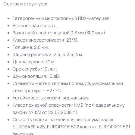
Состав и структура:
Длина рулон.
30 м
Гетерогенный многослойный ПВХ-материал.
Вспененная основа.
Защитный слой толщиной 0,3 мм (300 мкм).
Шумоизоляция
10 Дб
Класс износостойкости: 23/31.
Толщина: 2,8 мм.
Форма поставки и мин.
Ширина рулона: 2, 2,5, 3, 3,5, 4 м.
Рулон
партии
Длина рулона: 30 м.
Срок службы: 10 лет.
Полы с подогревом
Шумоизоляция: 10 дБ.
Разрешено
(max +27C)
Совместимость с тёплым полом: да, максимальная
температура — +27 °C.
Устойчивость к химии: нормальная.
Система стыковки
Холодная сварка
Класс пожарной опасности: КМ5 (по Федеральному
швов
закону № 123 от 22.07.2008 г.).
Способ укладки: на клей для линолеума марок
Система примыкания к
EUROBASE 425, EUROPROF 522 контакт, EUROPROF 521
Плинтус ПВХ
стенам
фиксация.