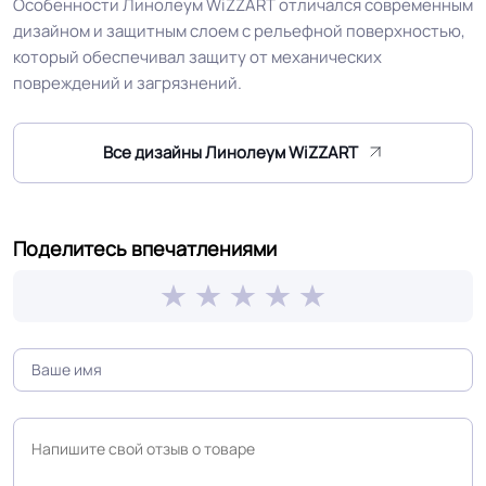
Особенности Линолеум WiZZART отличался современным
дизайном и защитным слоем с рельефной поверхностью,
который обеспечивал защиту от механических
Оттенок
Бежевый
повреждений и загрязнений.
Дизайн рисунка
Плитка
Все дизайны Линолеум WiZZART
Поделитесь впечатлениями