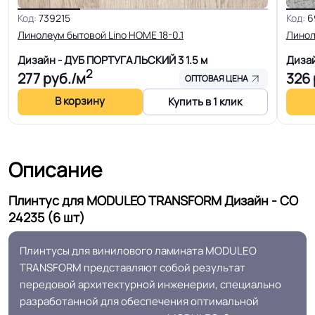
Код:
739215
Код:
6
Срок службы
25 лет
Линолеум бытовой Lino HOME 18-0.1
Линол
Класс горючести
КМ2
Дизайн - ДУБ ПОРТУГАЛЬСКИЙ 3
1.5 м
Диза
2
277
руб./м
326
ОПТОВАЯ ЦЕНА
Безопасность
В корзину
Купить в 1 клик
Сертифицирован на территории
материала ГОСТ, ТУ,
РФ и СНГ
ISO
Описание
Оттенок
Тёмный дуб
Плинтус для MODULEO TRANSFORM Дизайн - CO
Дизайн рисунка
Дерево
24235 (6 шт)
Плинтусы для винилового ламината MODULEO
TRANSFORM представляют собой результат
передовой архитектурной инженерии, специально
разработанной для обеспечения оптимальной