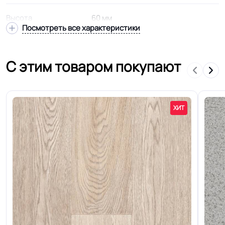
Высота
60 мм
Посмотреть все характеристики
В 1 упаковке
6 шт
С этим товаром покупают
квартиры / дома / офисы /
магазины / мед. учреждения /
Область применения
детские сады / школы / больницы /
ХИТ
Страна производства
Бельгии
Кабельканал
Нет
Полы с подогревом
Разрешено
(max +27C)