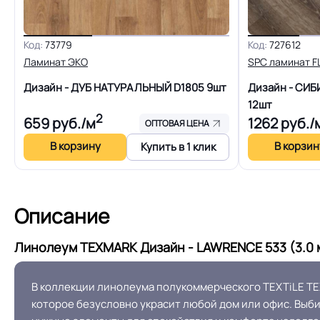
Длина рулон.
Код:
73779
Код:
727612
Форма поставки и мин. партии
Ламинат ЭКО
SPC ламинат 
Дизайн - ДУБ НАТУРАЛЬНЫЙ D1805
9шт
Дизайн - СИ
Система стыковки швов
12шт
2
659
руб./м
1262
руб./
ОПТОВАЯ ЦЕНА
На клей для линоле
В корзину
В корзин
Купить в 1 клик
Способ укладки
EUROPROF 52
Описание
Производственная площадка или
завод
Линолеум TEXMARK Дизайн - LAWRENCE 533 (3.0 
Остаточная деформация
В коллекции линолеума полукоммерческого TEXTiLE T
которое безусловно украсит любой дом или офис. Выби