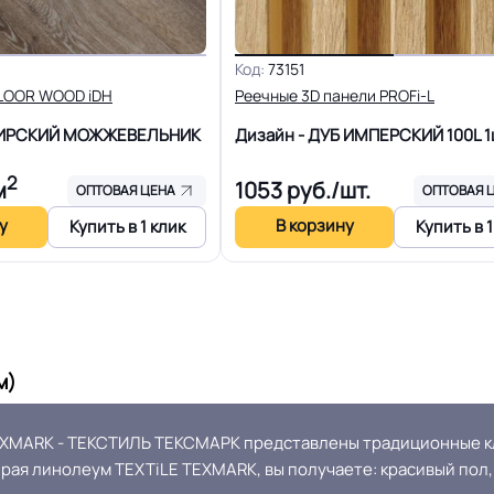
25 м
Шумоизоляция
Код:
73151
Полы с подогревом (max 
Рулон
FLOOR WOOD iDH
Реечные 3D панели PROFi-L
БИРСКИЙ МОЖЖЕВЕЛЬНИК
Дизайн - ДУБ ИМПЕРСКИЙ 100L
1
Система примыкания к ст
Холодная сварка
2
м
1053
руб./шт.
ОПТОВАЯ ЦЕНА
ОПТОВАЯ 
ума марок: EUROBASE 425 /
у
В корзину
Купить в 1 клик
Купить в 1
2 контакт / EUROPROF 521
Истираемость, не более г/
фиксация
Безопасность материала Г
Россия
ISO
м)
≤0,40 мм
Соответствует ГОСТ, ТУ, I
EXMARK - ТЕКСТИЛЬ ТЕКСМАРК представлены традиционные кл
рая линолеум TEXTiLE TEXMARK, вы получаете: красивый пол, 