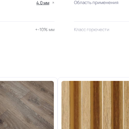
Область применения
4.0 мм
+-10% мм
Класс горючести
Группа истираемости
23/32 кл.
Отличная
Особенности коллекции
Допуск изменения рабоче
0.35 мм (400) мкм
PUR
Коэффициент противоско
2.4 кг
Срок службы