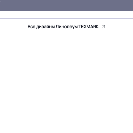
.
Крытое, сухое помещение.
Оттенок
Дерево
Все дизайны Линолеум TEXMARK