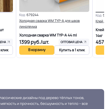
17 Дб
Код:
679244
Код:
587
+27C)
Разрешено
Холодная сварка WM TYP-A для швов
Клей дл
линолеума
шт
Клей д
енам
Плинтус ПВХ
Холодная сварка WM TYP-A
44 ml
14кг
1399
руб./шт.
4578
ЦЕНА
ОПТОВАЯ ЦЕНА
В корзину
В 
 клик
Купить в 1 клик
кв.м.
30
ОСТ, ТУ,
Сертифицирован на территории РФ и СНГ
ГОСТ30244, ГОСТ30402 , ГОСТP51032,
SO
ассические дизайны под дерево тёплых тонов,
ГОСТ12.1.044/п.4.18/, ГОСТ12.1.044/п.4.20/км5
мягкость и прочность, бесшумность и тепло – все