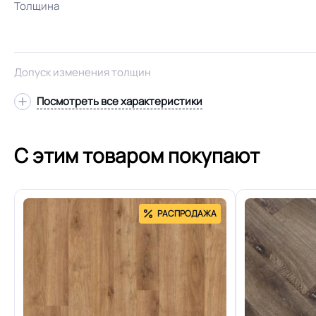
Толщина
Допуск изменения толщин
Посмотреть все характеристики
Класс
С этим товаром покупают
Устойчивость к химии
Защитный слой
РАСПРОДАЖА
Доп. защита рабочего слоя
Вес 1 м.кв.