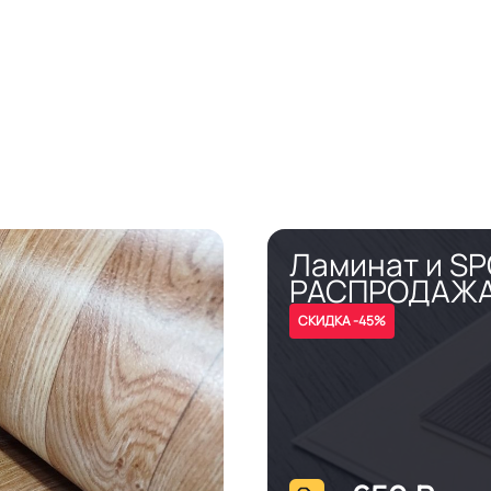
Ламинат и S
РАСПРОДАЖ
СКИДКА -45%