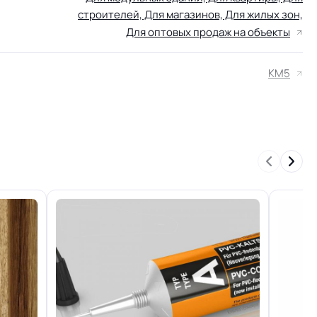
строителей, Для магазинов, Для жилых зон,
Для оптовых продаж на объекты
КМ5
Группа Т
Рельефная структура, с легким эффектом
древесных пор
го слоя
+-10% мкм
льжения
R10
15 лет