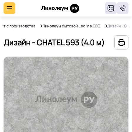
8
нят с производства
Линолеум бытовой Leoline ECO
Дизайн - CHA
Дизайн - CHATEL 593 (4.0 м)