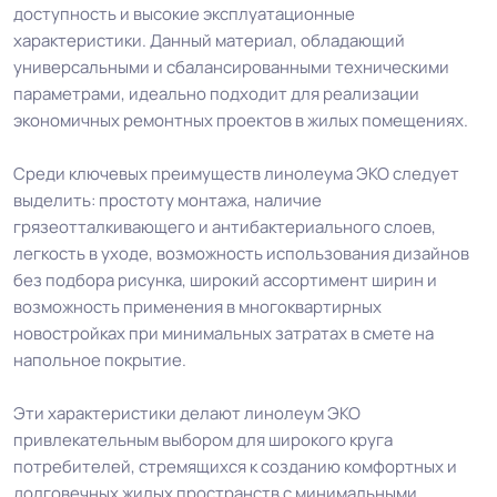
коллекции
доступность и высокие эксплуатационные
безопасен для здоровья
характеристики. Данный материал, обладающий
универсальными и сбалансированными техническими
Защитный слой
0.15 мм (150) мкм
параметрами, идеально подходит для реализации
экономичных ремонтных проектов в жилых помещениях.
Допуск изменения
+-10% мкм
рабочего слоя
Среди ключевых преимуществ линолеума ЭКО следует
выделить: простоту монтажа, наличие
грязеотталкивающего и антибактериального слоев,
Доп. защита рабочего
PUR
легкость в уходе, возможность использования дизайнов
слоя
без подбора рисунка, широкий ассортимент ширин и
возможность применения в многоквартирных
Коэффициент
новостройках при минимальных затратах в смете на
R9
противоскольжения
напольное покрытие.
Эти характеристики делают линолеум ЭКО
Вес 1 м.кв.
1.4 кг
привлекательным выбором для широкого круга
потребителей, стремящихся к созданию комфортных и
Срок службы
10 лет
долговечных жилых пространств с минимальными