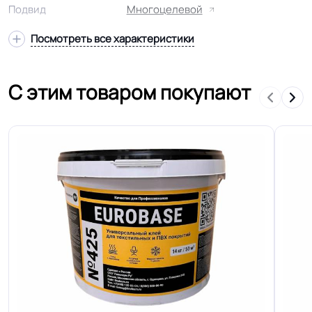
Подвид
Многоцелевой
Посмотреть все характеристики
Удельное
< 2kW
сопротивление
С этим товаром покупают
Гетерогенный многослойный пвх
Структура
основа
Основа
Вспененная основа
Ширина
1.5-2.0-2.5-3.0-3.5-4.0 м
Толщина
2.5 мм
Для пола, Для дома, Для спальни,
Для детской, Для модульных