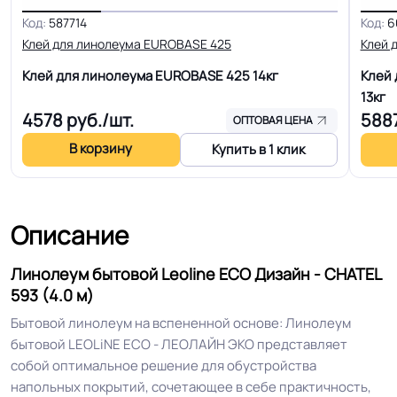
зданий, Для квартиры, Для
Область применения
Код:
587714
Код:
6
строителей, Для магазинов, Для
Клей для линолеума EUROBASE 425
Клей 
жилых зон, Для оптовых продаж на
объекты, Для розницы
Клей для линолеума EUROBASE 425
14кг
Клей 
13кг
4578
руб./шт.
588
Допуск изменения
ОПТОВАЯ ЦЕНА
+-10% мм
толщин
В корзину
Купить в 1 клик
КМ 5 по ФЗ 123 от 22.07.2008г, где
Класс горючести
В3, Д3, Т2, РП2
Описание
Класс
21/22 кл.
Линолеум бытовой Leoline ECO Дизайн - CHATEL
593 (4.0 м)
Устойчивость к химии
Умеренная
Бытовой линолеум на вспененной основе: Линолеум
бытовой LEOLiNE ECO - ЛЕОЛАЙН ЭКО представляет
собой оптимальное решение для обустройства
Доступная цена, современные
Особенности
напольных покрытий, сочетающее в себе практичность,
дизайны, не впитывает влагу,