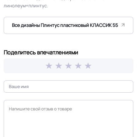
Дизайн рисунка
Дерево
линолеум+плинтус.
Все дизайны Плинтус пластиковый KЛАССИК 55
Поделитесь впечатлениями