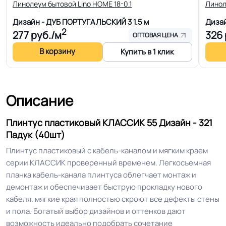
Линолеум бытовой Lino HOME 18-0.1
Линол
Дизайн - ДУБ ПОРТУГАЛЬСКИЙ 3
1.5 м
Диза
Полы с подогревом
2
277
руб./м
326
Разрешено
ОПТОВАЯ ЦЕНА
(max +27C)
В корзину
Купить в 1 клик
Способность скрывать
неровности стен и
хорошая
пола
Описание
Срок службы
15 лет
Плинтус пластиковый KЛАССИК 55 Дизайн - 321
Падук (40шт)
Безопасность
Плинтус пластиковый с кабель-каналом и мягким краем
Сертифицирован на территории
материала ГОСТ, ТУ,
серии KЛАССИК проверенный временем. Легкосъемная
РФ и СНГ
ISO
планка кабель-канала плинтуса облегчает монтаж и
демонтаж и обеспечивает быструю прокладку нового
кабеля. мягкие края полностью скроют все дефекты стены
Оттенок
Коричневый
и пола. Богатый выбор дизайнов и оттенков дают
возможность идеально подобрать сочетание