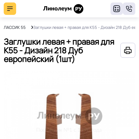
8
а КЛАССИК 55
Заглушки левая + правая для К55 - Дизайн 218 Дуб ев
Заглушки левая + правая для
К55 - Дизайн 218 Дуб
европейский (1шт)