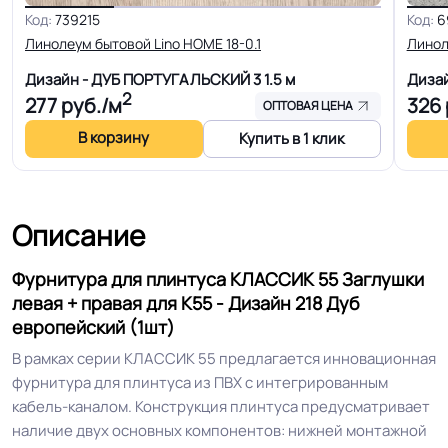
Код:
739215
Код:
6
Дизайн рисунка
Дерево
Линолеум бытовой Lino HOME 18-0.1
Линол
Дизайн - ДУБ ПОРТУГАЛЬСКИЙ 3
1.5 м
Диза
2
277
руб./м
326
ОПТОВАЯ ЦЕНА
В корзину
Купить в 1 клик
Описание
Фурнитура для плинтуса КЛАССИК 55 Заглушки
левая + правая для К55 - Дизайн 218 Дуб
европейский (1шт)
В рамках серии КЛАССИК 55 предлагается инновационная
фурнитура для плинтуса из ПВХ с интегрированным
кабель-каналом. Конструкция плинтуса предусматривает
наличие двух основных компонентов: нижней монтажной