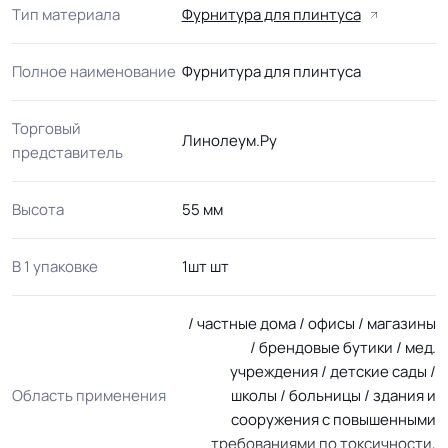
Тип материала
Фурнитура для плинтуса
Полное наименование
Фурнитура для плинтуса
Торговый
Линолеум.Ру
представитель
Высота
55 мм
В 1 упаковке
1шт шт
/ частные дома / офисы / магазины
/ брендовые бутики / мед.
учреждения / детские сады /
Область применения
школы / больницы / здания и
сооружения с повышенными
требованиями по токсичности,