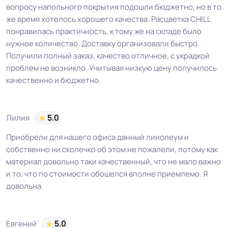
вопросу напольного покрытия подошли бюджетно, но в то
Шумоизоляция
15 Дб
же время хотелось хорошего качества. Расцветка CHILL
понравилась практичность, к тому же на складе было
Форма поставки и мин.
нужное количество. Доставку организовали быстро.
Рулон
партии
Получили полный заказ, качество отличное, с украдкой
проблем не возникло. Учитывая низкую цену получилось
качественно и бюджетно.
Полы с подогревом
Разрешено
(max +27C)
Лилия
5.0
Система стыковки
Шнур для горячей сварки
Приобрели для нашего офиса данный линолеум и
швов
собственно ни сколечко об этом не пожалели, потому как
материал довольно таки качественный, что не мало важно
Система примыкания к
Плинтус ПВХ
и то, что по стоимости обошелся вполне приемлемо. Я
стенам
довольна.
На клей для линолеума марок:
EUROBASE 425 / EUROPROF 522
Евгений
5.0
Способ укладки