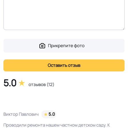
рабочего слоя
Допуск изменения
0,4 %
линейных размеров
Доп. защита рабочего
PUR
Прикрепите фото
слоя
Коэффициент
R10
противоскольжения
5.0
отзывов (12)
Вес 1 м.кв.
1,8 кг
Срок службы
20 лет
Виктор Павлович
5.0
Длина рулон.
30 м
Проводили ремонта нашем частном детском саду. К