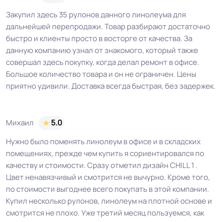
контакт / EUROPROF 521 фиксация
Закупил здесь 35 рулонов данного линолеума для
дальнейшей перепродажи. Товар разбирают достаточно
быстро и клиенты просто в восторге от качества. За
Истираемость, не
данную компанию узнал от знакомого, который также
25
более г/кв.м.
совершал здесь покупку, когда делал ремонт в офисе.
Большое количество товара и он не ограничен. Цены
Безопасность
приятно удивили. Доставка всегда быстрая, без задержек.
Сертифицирован на территории
материала ГОСТ, ТУ,
РФ и СНГ
ISO
Михаил
5.0
Остаточная
Нужно было поменять линолеум в офисе и в складских
≤0,20 мм
деформация
помещениях, прежде чем купить я сориентировался по
качеству и стоимости. Сразу отметил дизайн CHILL 1 .
Цвет ненавязчивый и смотрится не вычурно. Кроме того,
ГОСТ 30402-96 , ГОСТ P51032-97,
Соответствует ГОСТ,
по стоимости выгоднее всего покупать в этой компании.
ТУ, ISO
ГОСТ 12.1.044-89 / км2 /
Купил несколько рулонов, линолеум на плотной основе и
смотрится не плохо. Уже третий месяц пользуемся, как
Условия хранения
Крытое, сухое помещение.