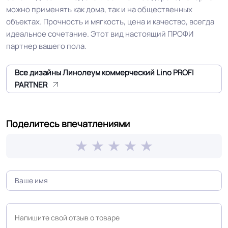
КМ 2 по ФЗ 123 от 22.07.2008г, где
можно применять как дома, так и на общественных
Класс горючести
В2, Д2, Т2, РП1
объектах. Прочность и мягкость, цена и качество, всегда
идеальное сочетание. Этот вид настоящий ПРОФИ
партнер вашего пола.
Класс
31/34 кл.
Все дизайны Линолеум коммерческий Lino PROFI
Группа истираемости
Группа P
PARTNER
Устойчивость к химии
Отличная
Поделитесь впечатлениями
Чипсовая износостойкая
Особенности
структура profi, не скользкая
коллекции
поверхность.
Защитный слой
0.50 мм (500) мкм
Допуск изменения
+-10% мкм