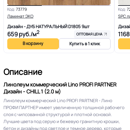
Основа
Плотный ПВХ
Код:
73779
Код:
7
Ламинат ЭКО
SPC л
Ширина
1.5-2.0-2.5-3.0-3.5-4.0 м
Дизайн - ДУБ НАТУРАЛЬНЫЙ D1805
9шт
Дизай
2
659
руб./м
1168
Толщина
2.1 мм
ОПТОВАЯ ЦЕНА
В корзину
Купить в 1 клик
Для кабинета, Для гостинной, Для
кухни, Для коридора, Для офиса,
Для переговорной комнаты, Для
Описание
больницы, Для детских садов, Для
Область применения
холла больниц, Для коридора и
Линолеум коммерческий Lino PROFI PARTNER
класса школ, Для кабинетов цеха,
Дизайн - CHILL 1 (2.0 м)
Для оптовой продажи
Линолеум коммерческий Lino PROFI PARTNER - Лино
ПРОФИ ПАРТНЕР имеет увеличенную толщиной рабочего
Допуск изменения
+-10% мм
слоя с чипсованной структурой и плотной основой.
толщин
Лучшие цвета под серую и бежевую гранитную крошки,
бетон и дизайны под светлое и темное дерево, которые