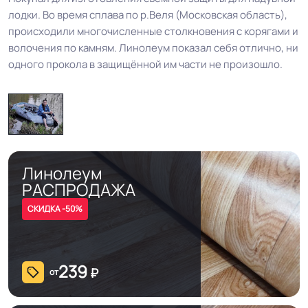
лодки. Во время сплава по р.Веля (Московская область),
происходили многочисленные столкновения с корягами и
волочения по камням. Линолеум показал себя отлично, ни
одного прокола в защищённой им части не произошло.
Линолеум
РАСПРОДАЖА
СКИДКА -50%
239
₽
от