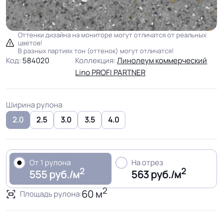
Оттенки дизайна на мониторе могут отличатся от реальных
цветов!
В разных партиях тон (оттенок) могут отличатся!
Код:
584020
Коллекция:
Линолеум коммерческий
Lino PROFI PARTNER
Ширина рулона
2.0
2.5
3.0
3.5
4.0
От 1 рулона
На отрез
2
2
555 руб./м
563 руб./м
2
60 м
Площадь рулона: