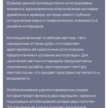
Особенности
Тиснение с легким эффектом
В рамках данной коллекции были интегрированы
коллекции
древесных пор
элементы, вдохновленные классическими мотивами
древесины и мрамора, которые имеют глубокие
исторические корни и символическую значимость в
Защитный слой
0.15 мм (150) мкм
дизайне интерьеров.
Допуск изменения
Коллекция включает в себя как светлые, так и
+-10% мкм
рабочего слоя
насыщенные оттенки дуба, что позволяет
адаптировать её к различным эстетическим
предпочтениям и условиям эксплуатации. Для
Доп. защита рабочего
PU
ценителей светлых интерьеров предусмотрены
слоя
изысканные дизайны, имитирующие текстуру
светлой сосны, что придает пространству легкость и
Коэффициент
R9
воздушность.
противоскольжения
Особое внимание уделено мраморным узорам,
Вес 1 м.кв.
1.4 кг
которые представлены в двух вариациях, идеально
подходящих для бесшовной укладки двух полотен.
Это решение не только улучшает визуальное
Срок службы
10 лет