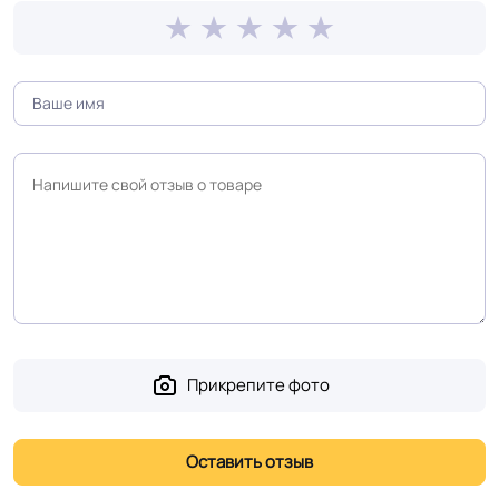
На клей для линолеума марок:
EUROBASE 425 / EUROPROF 522
Способ укладки
контакт / EUROPROF 521 фиксация
Истираемость, не
30
более г/кв.м.
Производственная
Россия
площадка или завод
Безопасность
Прикрепите фото
Сертифицирован на территории
материала ГОСТ, ТУ,
РФ и СНГ
ISO
Остаточная