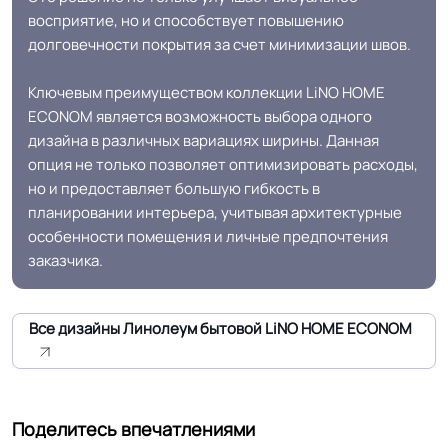
восприятие, но и способствует повышению
долговечности покрытия за счет минимизации швов.
Длина рулон.
30 м
Ключевым преимуществом коллекции LiNO HOME
Шумоизоляция
16 Дб
ECONOM является возможность выбора одного
дизайна в различных вариациях ширины. Данная
опция не только позволяет оптимизировать расходы,
Форма поставки и мин.
Опт. Розница.
но и предоставляет большую гибкость в
партии
планировании интерьера, учитывая архитектурные
особенности помещения и личные предпочтения
Полы с подогревом
заказчика.
Разрешено
(max +27C)
Все дизайны Линолеум бытовой LiNO HOME ECONOM
Система стыковки
Холодная сварка
швов
Система примыкания к
Плинтус ПВХ
Поделитесь впечатлениями
стенам