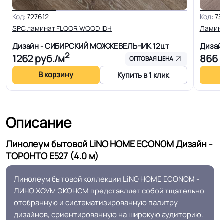
Для пола, Для дома, Для спальни,
Для офиса, Для модульных зданий,
Код:
727612
Код:
7
Для квартиры, Для строителей,
SPC ламинат FLOOR WOOD iDH
Лами
Область применения
Для магазинов, Для жилых зон,
Дизайн - СИБИРСКИЙ МОЖЖЕВЕЛЬНИК
12шт
Диза
Для спальни, Для детской, Для
2
1262
руб./м
866
ОПТОВАЯ ЦЕНА
оптовиков
В корзину
Купить в 1 клик
Допуск изменения
+-10% мм
толщин
Описание
КМ 5 по ФЗ 123 от 22.07.2008г, где
Класс горючести
В3, Д3, Т2, РП2
Линолеум бытовой LiNO HOME ECONOM Дизайн -
ТОРОНТО E527 (4.0 м)
Класс
21/22 кл.
Линолеум бытовой коллекции LiNO HOME ECONOM -
ЛИНО ХОУМ ЭКОНОМ представляет собой тщательно
Устойчивость к химии
Нормальная
отобранную и систематизированную палитру
дизайнов, ориентированную на широкую аудиторию.