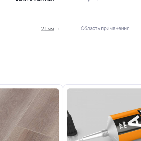
Область применения
2.1 мм
+-10% мм
Класс горючести
Устойчивость к химии
21/22 кл.
м эффектом древесных пор
Защитный слой
+-10% мкм
Доп. защита рабочего сло
R9
Вес 1 м.кв.