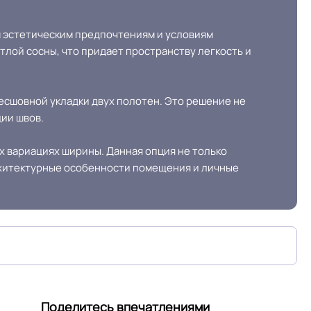
ым эстетическим предпочтениям и условиям
Крытое, сухое помещение.
лой сосны, что придает пространству легкость и
Мрамор
есшовной укладки двух полотен. Это решение не
ии швов.
 вариациях ширины. Данная опция не только
рхитектурные особенности помещения и личные
Поделитесь впечатлениями