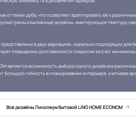
ическую значимость в дизайне интерьеров.
 ГОСТ30402 , ГОСТP51032,
нные оттенки дуба, что позволяет адаптировать её к различн
Условия хранения
8/, ГОСТ12.1.044/п.4.20/км5
дусмотрены изысканные дизайны, имитирующие текстуру свет
Бежевый
Дизайн рисунка
представлены в двух вариациях, идеально подходящих для б
ствует повышению долговечности покрытия за счет минимизац
 является возможность выбора одного дизайна в различных
ет большую гибкость в планировании интерьера, учитывая а
Все дизайны Линолеум бытовой LiNO HOME ECONOM