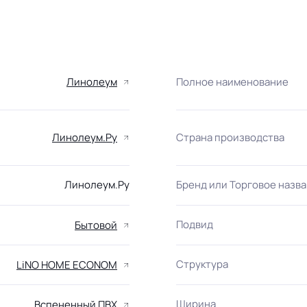
Линолеум
Полное наименование
Линолеум.Ру
Страна производства
Линолеум.Ру
Бренд или Торговое назв
Подвид
Бытовой
Структура
LiNO HOME ECONOM
Ширина
Вспененный ПВХ