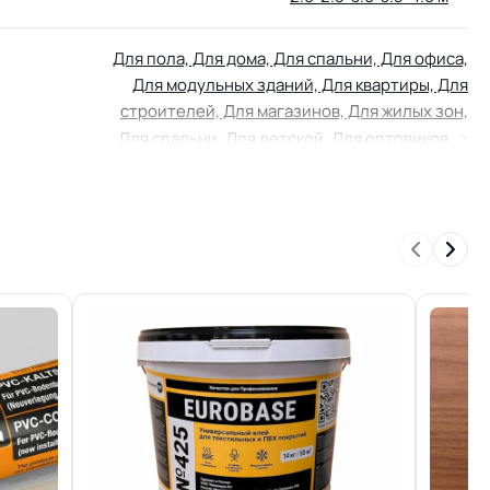
Для пола, Для дома, Для спальни, Для офиса,
Для модульных зданий, Для квартиры, Для
строителей, Для магазинов, Для жилых зон,
Для спальни, Для детской, Для оптовиков
КМ 5 по ФЗ 123 от 22.07.2008г, где В3, Д3, Т2,
РП2
Нормальная
0.15 мм (150) мкм
я
PU
1.4 кг