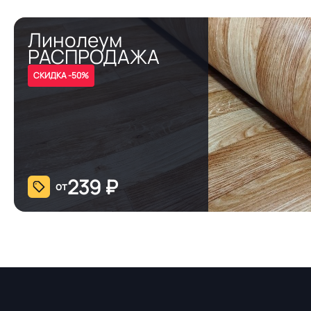
Линолеум
РАСПРОДАЖА
СКИДКА -50%
239
₽
от