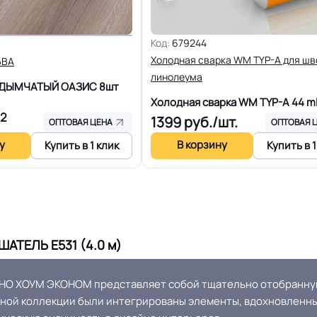
10 лет
Длина рулон.
Код:
679244
Холодная сварка WM TYP-A для шв
ЬВА
16 Дб
Форма поставки и мин. па
линолеума
Б ДЫМЧАТЫЙ ОАЗИС
8шт
Холодная сварка WM TYP-A
44 m
Система стыковки швов
Разрешено
2
1399
руб./шт.
ОПТОВАЯ ЦЕНА
ОПТОВАЯ 
у
В корзину
Купить в 1 клик
Купить в 1
Способ укладки
Плинтус ПВХ
Производственная площа
30
АТЕЛЬ Е531 (4.0 м)
завод
НО ХОУМ ЭКОНОМ представляет собой тщательно отобранную
 на территории РФ и СНГ
Остаточная деформация
нной коллекции были интегрированы элементы, вдохновленны