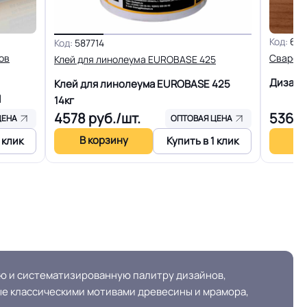
30 м
Код:
616
Код:
587714
ов
Сварочн
Клей для линолеума EUROBASE 425
ртии
Опт. Розница.
Дизайн
Клей для линолеума EUROBASE 425
l
14кг
Холодная сварка
4578
руб./шт.
5369
ЦЕНА
ОПТОВАЯ ЦЕНА
В корзину
В 
 клик
Купить в 1 клик
На клей для линолеума марок: EUROBASE 425 /
EUROPROF 522 контакт / EUROPROF 521
фиксация
дка или
Россия
 и систематизированную палитру дизайнов,
≤0,35 мм
е классическими мотивами древесины и мрамора,