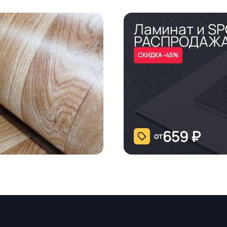
Ламинат и S
РАСПРОДАЖ
СКИДКА -45%
659
₽
от