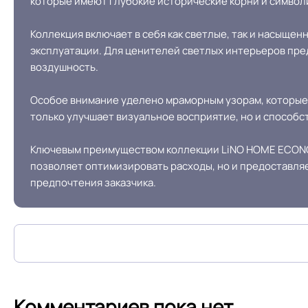
которые имеют глубокие исторические корни и символ
ГОСТ30244,
Коллекция включает в себя как светлые, так и насыще
Соответствует ГОСТ, ТУ, ISO
ГОСТ12.1.044/п.4.1
эксплуатации. Для ценителей светлых интерьеров пре
воздушность.
Оттенок
Особое внимание уделено мраморным узорам, которые 
только улучшает визуальное восприятие, но и способ
Ключевым преимуществом коллекции LiNO HOME ECONOM
позволяет оптимизировать расходы, но и предоставля
предпочтения заказчика.
Комментариев пока нет