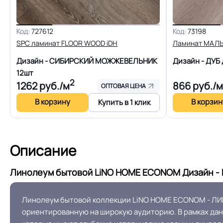
Срок службы
Код:
727612
Код:
73198
SPC ламинат FLOOR WOOD iDH
Ламинат МАЛ
Шумоизоляция
Дизайн - СИБИРСКИЙ МОЖЖЕВЕЛЬНИК
Дизайн - ДУ
12шт
Полы с подогревом (max +27C)
2
1262
руб./м
866
руб./м
ОПТОВАЯ ЦЕНА
В корзину
В корзин
Купить в 1 клик
Система примыкания к стенам
Описание
Истираемость, не более г/кв.м.
Линолеум бытовой LiNO HOME ECONOM Дизайн - Ш
Линолеум бытовой коллекции LiNO HOME ECONOM - ЛИ
Безопасность материала ГОСТ, ТУ,
Сертифицирован
ориентированную на широкую аудиторию. В рамках да
ISO