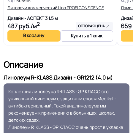
Код:
603915
Код:
7
Для модульных зданий, Для
Линолеум коммерческий Lino PROFI CONFiDENCE
Ламин
Область применения
квартиры, Для строителей, Для
магазинов, Для жилых зон, Для
Дизайн - АСПЕКТ 3
1.5 м
Диза
2
487
руб./м
659
оптовых продаж на объекты
ОПТОВАЯ ЦЕНА
В корзину
Купить в 1 клик
Допуск изменения
+-10% мм
толщин
Описание
Класс горючести
КМ 2
Линолеум R-KLASS Дизайн - GR1212 (4.0 м)
Класс
31 кл.
Коллекция линолеума R-KLASS - ЭР КЛАСС это
уникальный линолеум с защитным слоем MedikaL-
Устойчивость к химии
Отличная
антибактериальный. Такой вид линолеума мы
рекомендуем к применению в больницах, школах,
Особенности
детских садах.
Антибактериальный слой
коллекции
Линолеум R-KLASS - ЭР КЛАСС очень прост в укладке