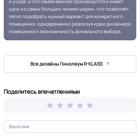
и уходе, и что самое важное производится и имеет
одну из самых больших линеек ширин, что позволяет
Защитный слой
440 мкм
легко подобрать нужный вариант для конкретного
помещения, одновременно реализуя идеи дизайнера
Допуск изменения
+-10% мкм
помещения и экономичность финального выбора.
рабочего слоя
Доп. защита рабочего
PUR
слоя
Все дизайны Линолеум R-KLASS
Вес 1 м.кв.
2,0 кг
Поделитесь впечатлениями
Срок службы
15 лет
Длина рулон.
33 м
Форма поставки и мин.
Рулон
партии