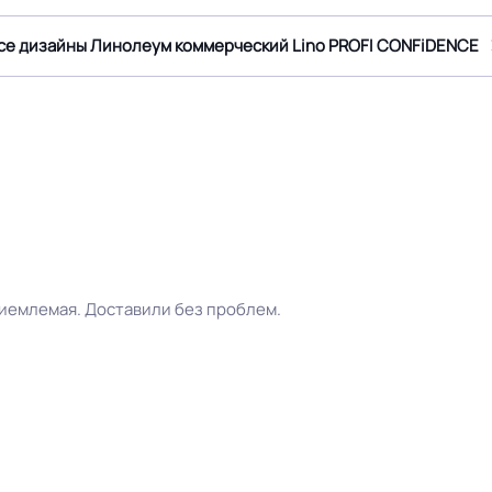
се дизайны Линолеум коммерческий Lino PROFI CONFiDENCE
Способ укладки
Плинтус ПВХ
Безопасность материала Г
25
ISO
≤0,20 мм
Соответствует ГОСТ, ТУ, I
риемлемая. Доставили без проблем.
Крытое, сухое помещение.
Оттенок
Ламинат