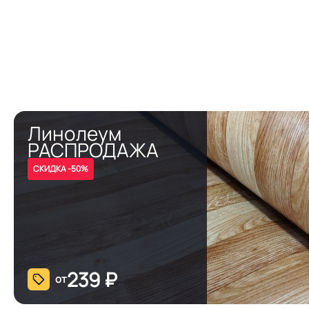
Линолеум
РАСПРОДАЖА
СКИДКА -50%
239
₽
от