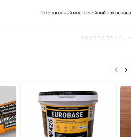
Гетерогенный многослойный пвх основа
2.0-2.5-3.0-3.5-4.0 м
Для дома, Для строителей, Для детской, Для
модульных зданий, Для домашнего кабинета,
Для кухни, Для небольшого офиса, Для
переговорной комнаты, Для палаты больницы,
Для оптовой продажи, Для розницы в магазин
КМ 2 по ФЗ 123 от 22.07.2008г, где В2, Д2, Т2,
РП1
Группа Т