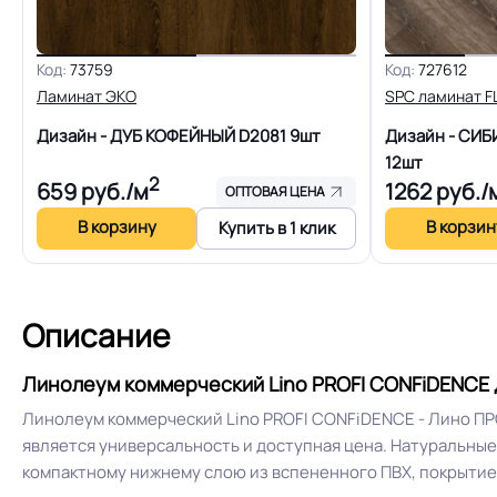
Устойчивость к химии
Код:
73759
Код:
727612
Ламинат ЭКО
SPC ламинат 
Дизайн - ДУБ КОФЕЙНЫЙ D2081
9шт
Дизайн - СИ
Защитный слой
12шт
2
659
руб./м
1262
руб./
ОПТОВАЯ ЦЕНА
Допуск изменения линейных
В корзину
В корзин
Купить в 1 клик
размеров
Коэффициент противоскольжения
Описание
Срок службы
Линолеум коммерческий Lino PROFI CONFiDENCE Д
Линолеум коммерческий Lino PROFI CONFiDENCE - Лино П
Шумоизоляция
является универсальность и доступная цена. Натуральные
компактному нижнему слою из вспененного ПВХ, покрытие 
Полы с подогревом (max +27C)