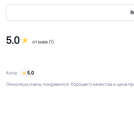
В
Система примыкания к стенам
5.0
отзыва (1)
Истираемость, не более г/кв.м.
Алла
5.0
Остаточная деформация
Линолеум очень понравился. Хорошего качества и цена п
Условия хранения
Дизайн рисунка