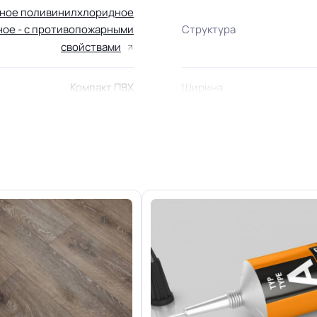
ьное поливинилхлоридное
ное - с противопожарными
Структура
свойствами
Компакт ПВХ
Ширина
Область применения
2.1 мм
+-10% мм
Класс горючести
Группа истираемости
23/33 кл.