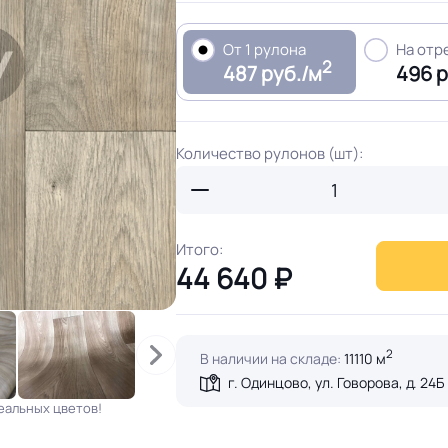
От 1 рулона
На отр
2
487 руб./м
496 р
Количество рулонов (шт):
Итого:
44 640
₽
2
В наличии на складе:
11110 м
г. Одинцово, ул. Говорова, д. 24Б
еальных цветов!