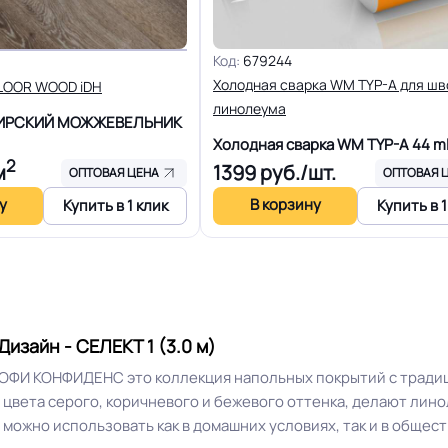
Код:
679244
Отличная
Особенности коллекции
Холодная сварка WM TYP-A для шв
FLOOR WOOD iDH
линолеума
БИРСКИЙ МОЖЖЕВЕЛЬНИК
Допуск изменения рабоче
0.45 мм (450) мкм
Холодная сварка WM TYP-A
44 m
2
м
1399
руб./шт.
ОПТОВАЯ ЦЕНА
ОПТОВАЯ 
+-10% %
Доп. защита рабочего сло
у
В корзину
Купить в 1 клик
Купить в 1
R9
Вес 1 м.кв.
10 лет
Длина рулон.
изайн - СЕЛЕКТ 1 (3.0 м)
РОФИ КОНФИДЕНС это коллекция напольных покрытий с трад
16 Дб
Форма поставки и мин. па
 цвета серого, коричневого и бежевого оттенка, делают лин
можно использовать как в домашних условиях, так и в общес
Система стыковки швов
Разрешено