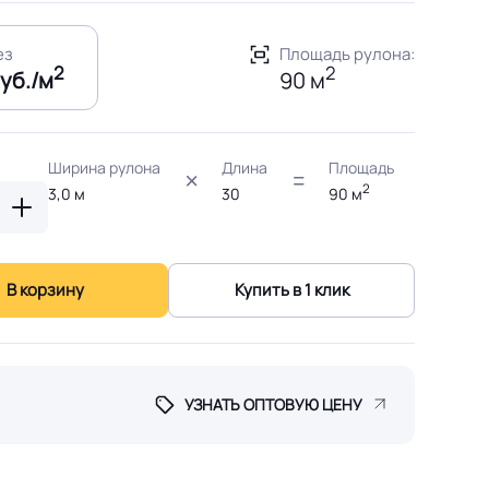
ез
Площадь рулона:
2
2
уб./м
90 м
Ширина рулона
Длина
Площадь
2
3,0
м
30
90
м
В корзину
Купить в 1 клик
УЗНАТЬ ОПТОВУЮ ЦЕНУ