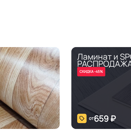
Ламинат и S
РАСПРОДАЖ
СКИДКА -45%
659
₽
от