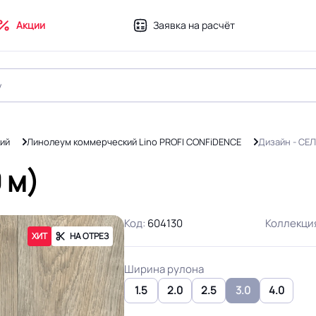
Акции
Заявка на расчёт
ий
Линолеум коммерческий Lino PROFI CONFiDENCE
Дизайн - СЕЛ
 м)
Код:
604130
Коллекци
ХИТ
НА ОТРЕЗ
Ширина рулона
1.5
2.0
2.5
3.0
4.0