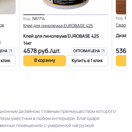
Доступная цена, современные дизайны, не
Код:
616
Код:
587714
впитывает влагу, безопасен для здоровья
ов
Сварочн
Клей для линолеума EUROBASE 425
Дизайн
Клей для линолеума EUROBASE 425
го слоя
+-10% мкм
l
14кг
4578
руб./шт.
5369
ЦЕНА
ОПТОВАЯ ЦЕНА
я
PUR
В корзину
В 
 клик
Купить в 1 клик
1.7 кг
30 м
иционным дизайном, главным преимуществом которого
ртии
Оптом. В розницу от 1 рулона. Отрез от 1 м.пог.
олеум уместным в любом интерьере. Благодаря
твенных помещениях с умеренной нагрузкой.
Холодная сварка