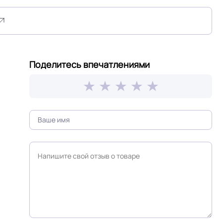
На клей для линолеума марок: EUROBASE 425 /
EUROPROF 522 контакт / EUROPROF 521
фиксация
Поделитесь впечатлениями
ОСТ, ТУ,
Сертифицирован на территории РФ и СНГ
ГОСТ 30402-96 , ГОСТ P51032-97, ГОСТ 12.1.044-
SO
89 / км2 /
Светло коричневый