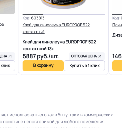
Код:
603813
2.5 кг
Код:
661
ов
Клей для линолеума EUROPROF 522
Плинтус
контактный
25 м
Дизайн
l
Клей для линолеума EUROPROF 522
контактный
13кг
ртии
Рулон
5887
руб./шт.
146
ру
ЦЕНА
ОПТОВАЯ ЦЕНА
В корзину
В 
 клик
Купить в 1 клик
Холодная сварка
На клей для линолеума марок: EUROBASE 425 /
EUROPROF 522 контакт / EUROPROF 521
фиксация
дка или
т использовать его как в быту, так и в коммерческих
Россия
цию поистине неповторимой для любого помещения.