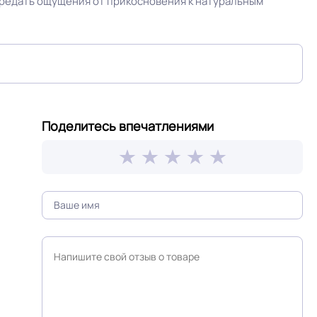
редать ощущения от прикосновения к натуральным
≤ 1.40 мм
Крытое, сухое помещение.
Поделитесь впечатлениями
Доска