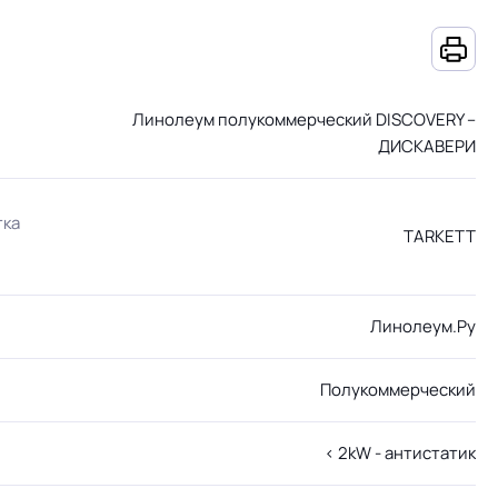
Линолеум полукоммерческий DISCOVERY –
ДИСКАВЕРИ
тка
TARKETT
Линолеум.Ру
Полукоммерческий
< 2kW - антистатик