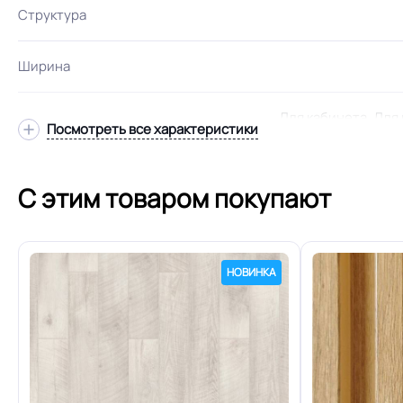
Структура
Ширина
Для кабинета, Для 
Посмотреть все характеристики
офиса, Для п
Область применения
детских садов, Для
Для оптовых пост
С этим товаром покупают
Класс
НОВИНКА
Устойчивость к химии
Защитный слой
Допуск изменения линейных