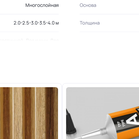
Многослойная
Основа
2.0-2.5-3.0-3.5-4.0 м
Толщина
гостинной, Для кухни, Для
ереговорной комнаты, Для
Класс горючести
 коридора и класса школы,
авок, Для розничных точек
23/31 кл.
Группа истираемости
Отличная
Особенности коллекции
0.30 мм (300) мкм
Допуск изменения рабоче
≤ 0.4 %
Доп. защита рабочего сло