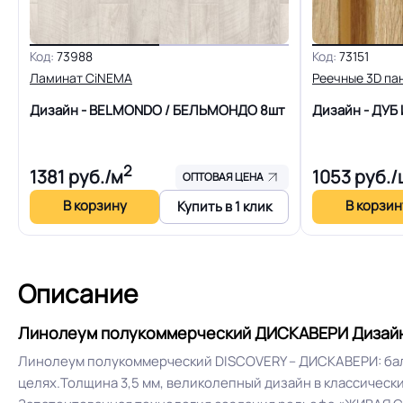
размеров
Коэффициент противоскольжения
Код:
73988
Код:
73151
Ламинат CiNEMA
Реечные 3D па
Срок службы
Дизайн - BELMONDO / БЕЛЬМОНДО
8шт
Дизайн - ДУБ
Шумоизоляция
2
1381
руб./м
1053
руб./
ОПТОВАЯ ЦЕНА
В корзину
В корзин
Купить в 1 клик
Полы с подогревом (max +27C)
Система примыкания к стенам
Описание
Линолеум полукоммерческий ДИСКАВЕРИ Дизайн 
Линолеум полукоммерческий DISCOVERY – ДИСКАВЕРИ: балан
Истираемость, не более г/кв.м.
целях.Толщина 3,5 мм, великолепный дизайн в классичес