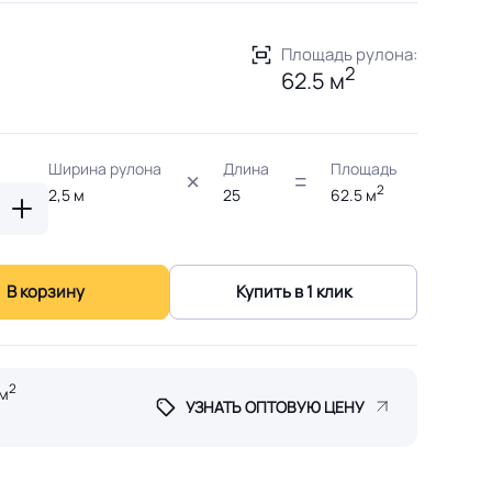
Площадь рулона:
2
62.5 м
Ширина рулона
Длина
Площадь
2
2,5
м
25
62.5
м
В корзину
Купить в 1 клик
2
м
УЗНАТЬ ОПТОВУЮ ЦЕНУ