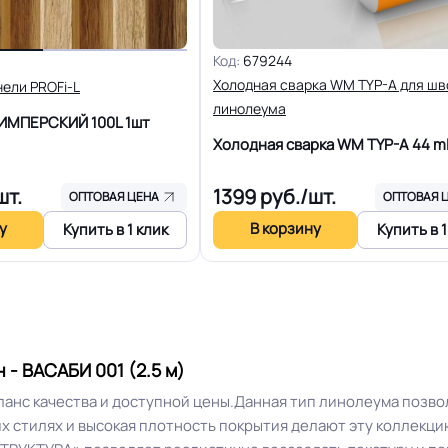
Код:
679244
R10
Вес 1 м.кв.
Холодная сварка WM TYP-A для шв
нели PROFi-L
линолеума
20 лет
Длина рулон.
 ИМПЕРСКИЙ 100L
1шт
Холодная сварка WM TYP-A
44 m
18 Дб
Форма поставки и мин. па
шт.
1399
руб./шт.
ОПТОВАЯ ЦЕНА
ОПТОВАЯ 
у
В корзину
Купить в 1 клик
Купить в 1
Разрешено
Система стыковки швов
Плинтус ПВХ
Способ укладки
- ВАСАБИ 001 (2.5 м)
Производственная площа
с качества и доступной цены.Данная тип линолеума позволяе
30
завод
ких стилях и высокая плотность покрытия делают эту коллек