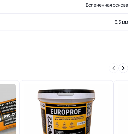
Вспененная основа
3.5 мм
КМ 5 по ФЗ 123 от 22.07.2008г, где В3, Д3, Т2,
РП2
Группа Т
Высокая износостойкость покрытия
го слоя
+-10% мкм
я
EXTREME