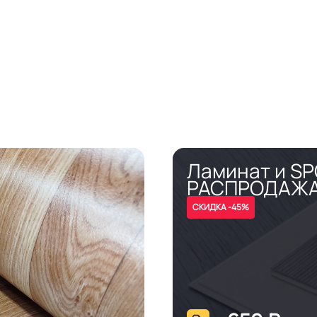
Ламинат и S
РАСПРОДАЖ
СКИДКА -45%