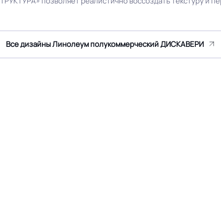
ТРУКТУРА» позволяет реалистично воссоздать текстуру и пе
 на территории РФ и СНГ
Остаточная деформация
Все дизайны Линолеум полукоммерческий ДИСКАВЕРИ
 ГОСТ30402 , ГОСТP51032,
Условия хранения
8/, ГОСТ12.1.044/п.4.20/км5
Серый
Дизайн рисунка