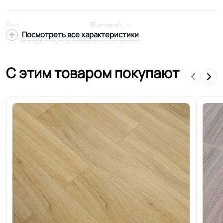
Вид
Бытовой
Посмотреть все характеристики
Подвид
Усиленный
С этим товаром покупают
Удельное
< 2kW
сопротивление
Гетерогенный многослойный
Структура
основа TEXTILE
Основа
Дублированная основа
Ширина
2.0-2.5-3.0-3.5-4.0 м
Толщина
4.5 мм