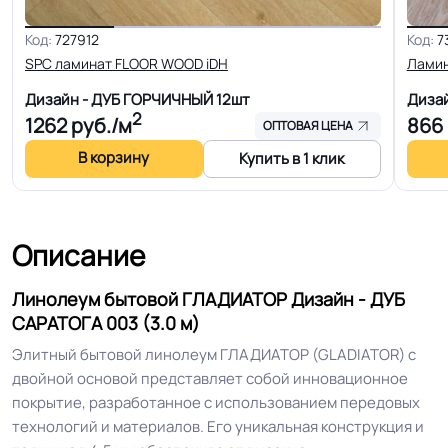
Код:
727912
Код:
7
Для пола, Для дома, Для спальни,
SPC ламинат FLOOR WOOD iDH
Лами
Для офиса, Для модульных зданий,
Дизайн - ДУБ ГОРЧИЧНЫЙ
12шт
Диза
Для теплого пола, Для квартиры,
Область применения
2
1262
руб./м
866
Для строителей, Для магазинов,
ОПТОВАЯ ЦЕНА
Для жилых зон, Для опта, Для
В корзину
Купить в 1 клик
розницы Для детской
Допуск изменения
+-10% мм
Описание
толщин
Линолеум бытовой ГЛАДИАТОР Дизайн - ДУБ
КМ 5 по ФЗ 123 от 22.07.2008г, где
САРАТОГА 003 (3.0 м)
Класс горючести
В3, Д3, Т2, РП2
Элитный бытовой линолеум ГЛАДИАТОР (GLADIATOR) с
двойной основой представляет собой инновационное
Класс
23/31 кл.
покрытие, разработанное с использованием передовых
технологий и материалов. Его уникальная конструкция и