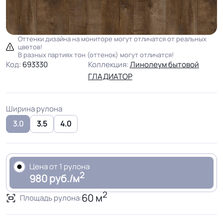
Оттенки дизайна на мониторе могут отличатся от реальных
цветов!
В разных партиях тон (оттенок) могут отличатся!
Код:
693330
Коллекция:
Линолеум бытовой
ГЛАДИАТОР
Ширина рулона
3.0
3.5
4.0
Цена от 1 рулона
2
980 руб./м
2
60 м
Площадь рулона: