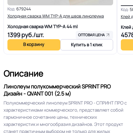
Ширина
2.0-2.5-3.0-3.5-4.0 м
Код:
679244
Код:
5
Холодная сварка WM TYP-A для швов линолеума
Клей 
Толщина
1.8 мм
Холодная сварка WM TYP-A
44 ml
Клей
1399
руб./шт.
457
ОПТОВАЯ ЦЕНА
Для кабинета, Для дома, Для
гостинной, Для кухни, Для
В корзину
Купить в 1 клик
коридора, Для офиса, Для
переговорной комнаты, Для
больницы, Для детских садов, Для
Область применения
Описание
холла больниц, Для коридора и
класса школ, Для цеха завода, Для
Линолеум полукоммерческий SPRINT PRO
склада, Для цеха электронной
Дизайн - QVANT 001 (2.5 м)
сборки, Для опта
Полукоммерческий линолеум SPRINT PRO - СПРИНТ ПРО с
характеристиками коммерческого, представляет собой
Допуск изменения
+-10% мм
гармоничное сочетание цены, технических
толщин
характеристик и многообразия дизайнов. Этот продукт
станет практичным выбором не только для жилых