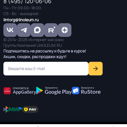
8 (495) 120-06-06
Пн - Пт 09:00–18:00.
Сб - Вс - выходной
Остаточная
≤ 1,0 мм
lintorg@linoleum.ru
деформация
Условия хранения
Крытое, сухое помещение.
© 2014–2026 Интернет магазин
Группы Компаний LiNOLEUM.RU
Подпишитесь на рассылку и будьте в курсе!
Оттенок
Светлый дуб
Акции, скидки, распродажи ждут!
Дизайн рисунка
Доска