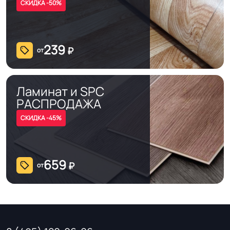
СКИДКА -50%
Система примыкания к
Плинтус ПВХ
стенам
239
₽
от
На клей для линолеума марок:
EUROBASE 425 / EUROPROF 522
Способ укладки
контакт / EUROPROF 521 фиксация
Ламинат и SPC
РАСПРОДАЖА
Истираемость, не
СКИДКА -45%
30
более г/кв.м.
Производственная
659
₽
Россия
от
площадка или завод
Безопасность
Сертифицирован на территории
материала ГОСТ, ТУ,
РФ и СНГ
ISO