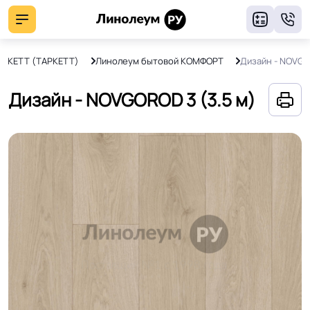
8
ARKETT (ТАРКЕТТ)
Линолеум бытовой КОМФОРТ
Дизайн - NOVGO
Дизайн - NOVGOROD 3 (3.5 м)