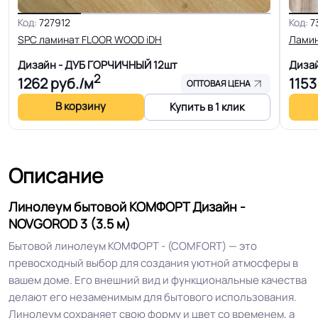
магазинов, Для жилых зон, Для
Код:
727912
Код:
7
оптовых продаж на объекты
SPC ламинат FLOOR WOOD iDH
Лами
Дизайн - ДУБ ГОРЧИЧНЫЙ
12шт
Диза
Допуск изменения
+-10% мм
2
1262
руб./м
1153
толщин
ОПТОВАЯ ЦЕНА
В корзину
Купить в 1 клик
КМ 5 по ФЗ 123 от 22.07.2008г, где
Класс горючести
В3, Д3, Т2, РП2
Описание
Класс
22 кл.
Линолеум бытовой КОМФОРТ Дизайн -
NOVGOROD 3 (3.5 м)
Группа истираемости
Группа Т
Бытовой линолеум КОМФОРТ - (СOMFORT) — это
превосходный выбор для создания уютной атмосферы в
Устойчивость к химии
Нормальная
вашем доме. Его внешний вид и функциональные качества
делают его незаменимым для бытового использования.
Особенности
Высокие показатели по
Линолеум сохраняет свою форму и цвет со временем, а