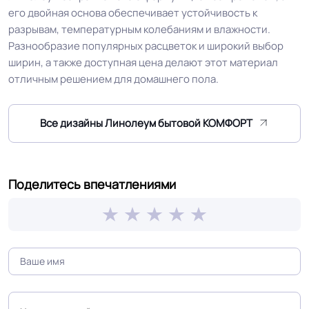
коллекции
шумоизоляции и теплоусвоению
его двойная основа обеспечивает устойчивость к
разрывам, температурным колебаниям и влажности.
Защитный слой
0.15 мм (150) мкм
Разнообразие популярных расцветок и широкий выбор
ширин, а также доступная цена делают этот материал
отличным решением для домашнего пола.
Допуск изменения
+-10% мкм
рабочего слоя
Все дизайны Линолеум бытовой КОМФОРТ
Допуск изменения
≤ 0.35 % %
линейных размеров
Поделитесь впечатлениями
Доп. защита рабочего
TITAN
слоя
Коэффициент
R9
противоскольжения
Вес 1 м.кв.
1.7 кг