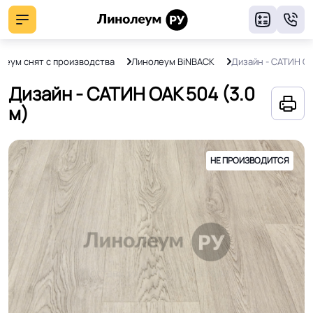
8
леум снят с производства
Линолеум BiNBACK
Дизайн - САТИН О
Дизайн - САТИН ОАК 504 (3.0
м)
НЕ ПРОИЗВОДИТСЯ