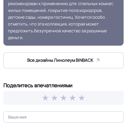
Особенности
Уникальные дизайны, хорошая
рекомендован к применению для: спальных комнат,
коллекции
толщина
жилых помещений, покрытие пола коридоров,
детские сады, номера гостиниц. Хочется особо
отметить, что эта коллекция, которая может
Защитный слой
0.20 мм (200) мкм
предложить безупречное качество за разумные
деньги.
Допуск изменения
+-10% мкм
рабочего слоя
Все дизайны Линолеум BiNBACK
Доп. защита рабочего
PROTECTION
слоя
Поделитесь впечатлениями
Коэффициент
R9
противоскольжения
Вес 1 м.кв.
1.8 кг
Срок службы
15 лет