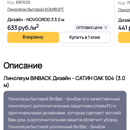
Код:
687030
Код:
7
строителей, Для магазинов, Для
Линолеум бытовой КОМФОРТ
Линол
жилых зон, Для спальни, Для
детской
Дизайн - NOVGOROD 3
3.0 м
Диза
2
633
руб./м
441
ОПТОВАЯ ЦЕНА
Допуск изменения
В корзину
Купить в 1 клик
+-10% мм
толщин
КМ 5 по ФЗ 123 от 22.07.2008г, где
Класс горючести
Описание
В3, Д3, Т2, РП2
Линолеум BiNBACK Дизайн - САТИН ОАК 504 (3.0
Класс
21/22 кл.
м)
Линолеум бытовой BinBac - БинБэк это качественный
Группа истираемости
Группа Т
линолеум с дополнительным защитным слоем PU и
оригинальными дизайнами, которые сделают уютней
Устойчивость к химии
Хорошая
Ваш дом, а дополнительная зашита облегчит уборку.
Линолеум бытовой усиленный BinBac - БинБэк