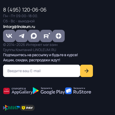
Соответствует ГОСТ,
ГОСТP51032, ГОСТ12.1.044/п.4.18/,
ТУ, ISO
8 (495) 120-06-06
ГОСТ12.1.044/п.4.20/км5
Пн - Пт 09:00–18:00.
Сб - Вс - выходной
Условия хранения
Крытое, сухое помещение.
lintorg@linoleum.ru
Оттенок
Серый
© 2014–2026 Интернет магазин
Группы Компаний LiNOLEUM.RU
Подпишитесь на рассылку и будьте в курсе!
Дизайн рисунка
Ламинат
Акции, скидки, распродажи ждут!