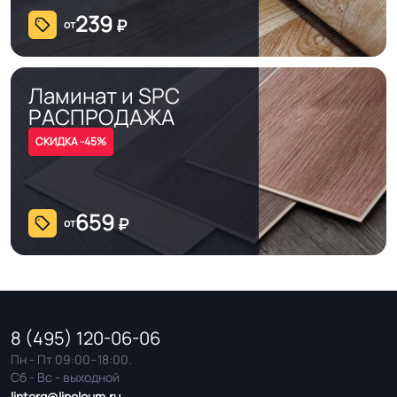
239
₽
от
Ламинат и SPC
РАСПРОДАЖА
СКИДКА -45%
659
₽
от
8 (495) 120-06-06
Пн - Пт 09:00–18:00.
Сб - Вс - выходной
lintorg@linoleum.ru