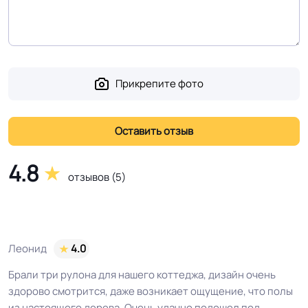
EUROBASE 425 / EUROPROF 522
Способ укладки
контакт / EUROPROF 521 фиксация
Производственная
Прикрепите фото
Россия
площадка или завод
Условия хранения
Крытое, сухое помещение.
4.8
Оттенок
Темно коричневый
отзывов (5)
Дизайн рисунка
Ламинат
Леонид
4.0
Брали три рулона для нашего коттеджа, дизайн очень
здорово смотрится, даже возникает ощущение, что полы
из настоящего дерева. Очень удачно подошел под