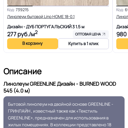
коллекции
полное отсутствие усадки
Код:
739215
Код:
6
Линолеум бытовой Lino HOME 18-0.1
Линол
Защитный слой
0.40 мм (400) мкм
Дизайн - ДУБ ПОРТУГАЛЬСКИЙ 3
1.5 м
Диза
2
277
руб./м
980
ОПТОВАЯ ЦЕНА
Допуск изменения
+-10% мкм
В корзину
Купить в 1 клик
рабочего слоя
Допуск изменения
+-10% %
Описание
линейных размеров
Линолеум GREENLiNE Дизайн - BURNED WOOD
Коэффициент
R9
545 (4.0 м)
противоскольжения
Бытовой линолеум на двойной основе GREENLINE -
Срок службы
10 лет
ГРИНЛАЙН , известный также как «Текстиль
GREENLINE», предназначен для использования в
жилых помещениях. В коллекции представлено 18
Длина рулон.
23 м