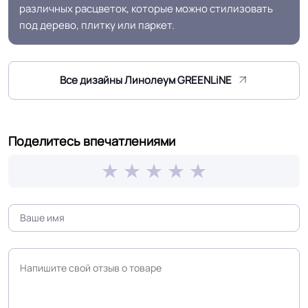
различных расцветок, которые можно стилизовать
под дерево, плитку или паркет.
Шумоизоляция
16 Дб
Форма поставки и мин.
Все дизайны Линолеум GREENLiNE
Рулон
партии
Полы с подогревом
Разрешено
Поделитесь впечатлениями
(max +27C)
Система стыковки
Холодная сварка
швов
Система примыкания к
Плинтус ПВХ
стенам
На клей для линолеума марок: