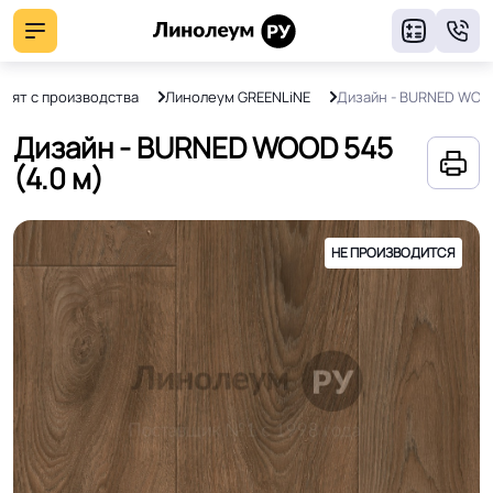
8
нят с производства
Линолеум GREENLiNE
Дизайн - BURNED WOO
Дизайн - BURNED WOOD 545
(4.0 м)
НЕ ПРОИЗВОДИТСЯ