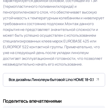
характеризуется двойной основой, состоящей из ТЗИ
Особенности
Самый бюджетный вид с теплым
(термопластичного поливинилхлорида) и
коллекции
основанием ПВХ + текстиль
пенопропиленового слоя, что обеспечивает высокую
устойчивость к температурным колебаниям и нивелирует
Защитный слой
0.15 мм (150) мкм
требования к состоянию подложки.Монтаж данного
покрытия не представляет значительной сложности и
может быть успешно осуществлен с использованием
Допуск изменения
+-10% мкм
специализированных клеев марок EUROBASE 425 или
рабочего слоя
EUROPROF 522 контактной группы. Примечательно, что
уже на следующий день после укладки линолеум
Допуск изменения
достигает эксплуатационной готовности, что позволяет
+-10% %
линейных размеров
незамедлительно начать его использование.
Коэффициент
R9
Все дизайны Линолеум бытовой Lino HOME 18-0.1
противоскольжения
Вес 1 м.кв.
1.0 кг
Поделитесь впечатлениями