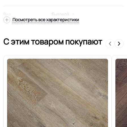
Вид
Бытовой
Посмотреть все характеристики
Подвид
Утепленный
С этим товаром покупают
Модель
Лин.-ПВХ, тип-ПРП
Гетерогенный многослойный тзи
Структура
основа
Основа
Войлочная
Ширина
1.5-2.0-2.5-3.0-3.5-4.0 м
Толщина
1.8 мм