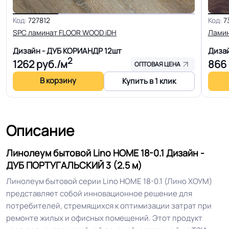
Для пола, Для дома, Для спальни,
Код:
727812
Код:
7
Для модульных зданий, Для
SPC ламинат FLOOR WOOD iDH
Лами
квартиры, Для строителей, Для
Область применения
Дизайн - ДУБ КОРИАНДР
12шт
Диза
магазинов, Для жилых зон, Для
2
1262
руб./м
866
оптовых продаж на объекты
ОПТОВАЯ ЦЕНА
В корзину
Купить в 1 клик
Допуск изменения
+-10% мм
толщин
Описание
КМ 5 по ФЗ 123 от 22.07.2008г, где
Класс горючести
В3, Д3, Т3, РП2
Линолеум бытовой Lino HOME 18-0.1 Дизайн -
ДУБ ПОРТУГАЛЬСКИЙ 3 (2.5 м)
Класс
21 кл.
Линолеум бытовой серии Lino HOME 18-0.1 (Лино ХОУМ)
представляет собой инновационное решение для
потребителей, стремящихся к оптимизации затрат при
Устойчивость к химии
Нормальная
ремонте жилых и офисных помещений. Этот продукт