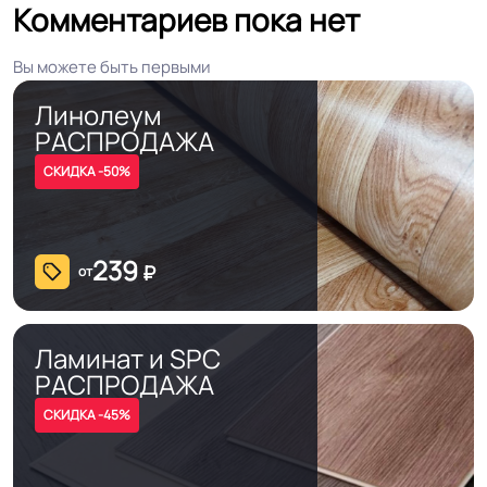
Комментариев пока нет
На клей для линолеума марок:
Вы можете быть первыми
EUROBASE 425 / EUROPROF 522
Способ укладки
Линолеум
контакт / EUROPROF 521 фиксация
РАСПРОДАЖА
СКИДКА -50%
Истираемость, не
30
более г/кв.м.
239
₽
от
Безопасность
Сертифицирован на территории
материала ГОСТ, ТУ,
РФ и СНГ
ISO
Ламинат и SPC
РАСПРОДАЖА
Остаточная
≤0,40 мм
СКИДКА -45%
деформация