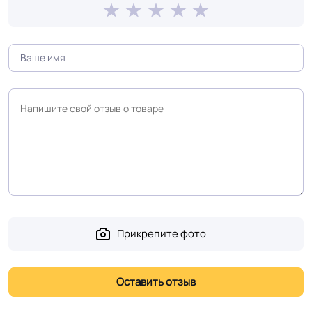
Срок службы
10 лет
Длина рулон.
18-43 м
Шумоизоляция
13 Дб
Форма поставки и мин.
Рулон
партии
Полы с подогревом
Разрешено
(max +27C)
Прикрепите фото
Система стыковки
Холодная сварка
швов
Система примыкания к
Плинтус ПВХ
стенам