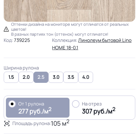
Оттенки дизайна на мониторе могут отличатся от реальных
цветов!
В разных партиях тон (оттенок) могут отличатся!
Код:
739225
Коллекция:
Линолеум бытовой Lino
HOME 18-0.1
Ширина рулона
1.5
2.0
2.5
3.0
3.5
4.0
От 1 рулона
На отрез
2
2
277 руб./м
307 руб./м
2
105 м
Площадь рулона: