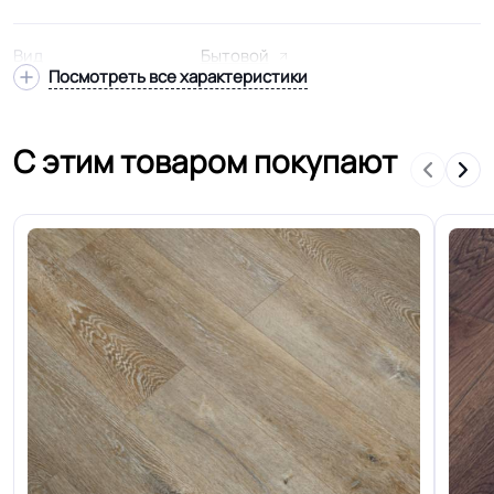
Вид
Бытовой
Посмотреть все характеристики
Подвид
Утепленный
С этим товаром покупают
Модель
Лин.-ПВХ, тип-ПРП
Гетерогенный многослойный тзи
Структура
основа
Основа
Войлочная
Ширина
1.5-2.0-2.5-3.0-3.5-4.0 м
Толщина
1.8 мм