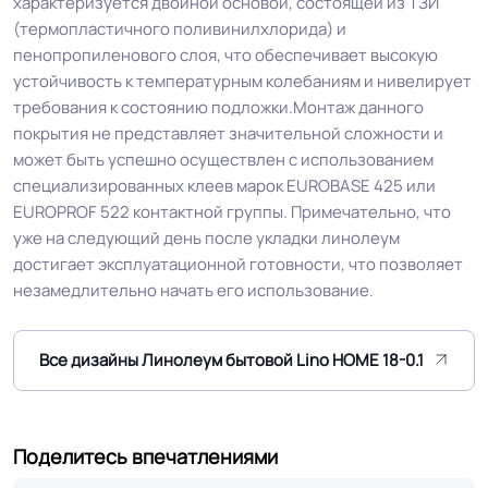
характеризуется двойной основой, состоящей из ТЗИ
Особенности
Самый бюджетный вид с теплым
(термопластичного поливинилхлорида) и
коллекции
основанием ПВХ + текстиль
пенопропиленового слоя, что обеспечивает высокую
устойчивость к температурным колебаниям и нивелирует
Защитный слой
0.15 мм (150) мкм
требования к состоянию подложки.Монтаж данного
покрытия не представляет значительной сложности и
может быть успешно осуществлен с использованием
Допуск изменения
+-10% мкм
специализированных клеев марок EUROBASE 425 или
рабочего слоя
EUROPROF 522 контактной группы. Примечательно, что
уже на следующий день после укладки линолеум
Допуск изменения
достигает эксплуатационной готовности, что позволяет
+-10% %
линейных размеров
незамедлительно начать его использование.
Коэффициент
R9
Все дизайны Линолеум бытовой Lino HOME 18-0.1
противоскольжения
Вес 1 м.кв.
1.0 кг
Поделитесь впечатлениями