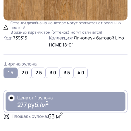
Оттенки дизайна на мониторе могут отличатся от реальных
цветов!
В разных партиях тон (оттенок) могут отличатся!
Код:
739315
Коллекция:
Линолеум бытовой Lino
HOME 18-0.1
Ширина рулона
1.5
2.0
2.5
3.0
3.5
4.0
Цена от 1 рулона
2
277 руб./м
2
63 м
Площадь рулона: