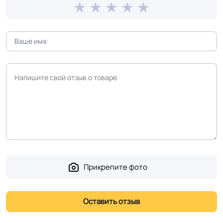
Срок службы
10 лет
Длина рулон.
18-43 м
Шумоизоляция
13 Дб
Форма поставки и мин.
Рулон
партии
Полы с подогревом
Разрешено
(max +27C)
Прикрепите фото
Система стыковки
Холодная сварка
швов
Система примыкания к
Плинтус ПВХ
стенам