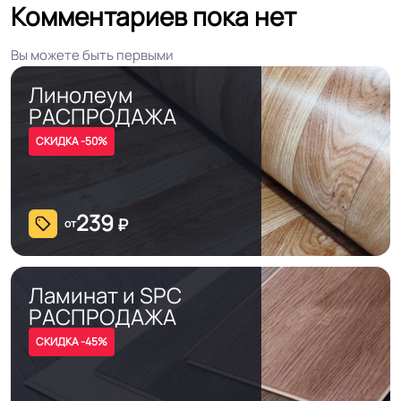
Комментариев пока нет
На клей для линолеума марок:
Вы можете быть первыми
EUROBASE 425 / EUROPROF 522
Способ укладки
Линолеум
контакт / EUROPROF 521 фиксация
РАСПРОДАЖА
СКИДКА -50%
Истираемость, не
30
более г/кв.м.
239
₽
от
Безопасность
Сертифицирован на территории
материала ГОСТ, ТУ,
РФ и СНГ
ISO
Ламинат и SPC
РАСПРОДАЖА
Остаточная
≤0,40 мм
СКИДКА -45%
деформация