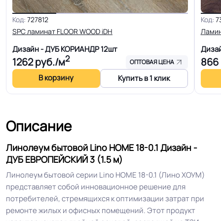
Для пола, Для дома, Для спальни,
Код:
727812
Код:
7
Для модульных зданий, Для
SPC ламинат FLOOR WOOD iDH
Лами
квартиры, Для строителей, Для
Область применения
Дизайн - ДУБ КОРИАНДР
12шт
Диза
магазинов, Для жилых зон, Для
2
1262
руб./м
866
оптовых продаж на объекты
ОПТОВАЯ ЦЕНА
В корзину
Купить в 1 клик
Допуск изменения
+-10% мм
толщин
Описание
КМ 5 по ФЗ 123 от 22.07.2008г, где
Класс горючести
В3, Д3, Т3, РП2
Линолеум бытовой Lino HOME 18-0.1 Дизайн -
ДУБ ЕВРОПЕЙСКИЙ 3 (1.5 м)
Класс
21 кл.
Линолеум бытовой серии Lino HOME 18-0.1 (Лино ХОУМ)
представляет собой инновационное решение для
потребителей, стремящихся к оптимизации затрат при
Устойчивость к химии
Нормальная
ремонте жилых и офисных помещений. Этот продукт