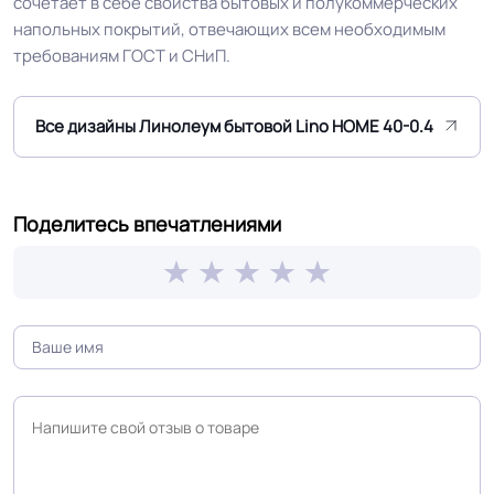
сочетает в себе свойства бытовых и полукоммерческих
напольных покрытий, отвечающих всем необходимым
КМ 5 по ФЗ 123 от 22.07.2008г, где
Класс горючести
требованиям ГОСТ и СНиП.
В3, Д3, Т3, РП2
Класс
23/32 кл.
Все дизайны Линолеум бытовой Lino HOME 40-0.4
Устойчивость к химии
Хорошая
Поделитесь впечатлениями
Особенности
Двойная основа EXTRA TEXTILE и
коллекции
полное отсутствие усадки
Защитный слой
0.40 мм (400) мкм
Допуск изменения
+-10% мкм
рабочего слоя
Коэффициент