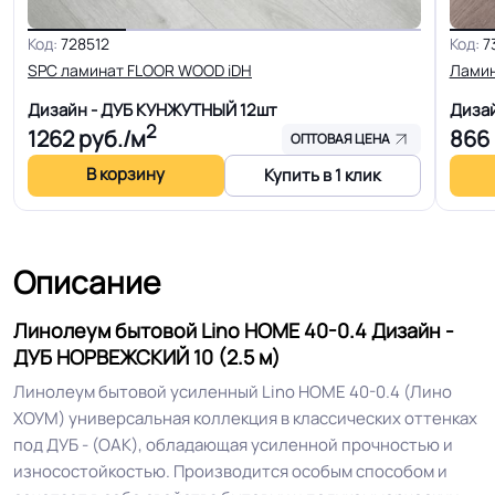
Дублированная основа
Основа
Код:
728512
Код:
7
(пвх+текстиль)
SPC ламинат FLOOR WOOD iDH
Лами
Дизайн - ДУБ КУНЖУТНЫЙ
12шт
Диза
Ширина
2.0-2.5-3.0-3.5-4.0 м
2
1262
руб./м
866
ОПТОВАЯ ЦЕНА
В корзину
Купить в 1 клик
Толщина
4.0 мм
Для пола, Для дома, Для офиса,
Для модульных зданий, Для
Описание
теплого пола, Для квартиры, Для
Область применения
строителей, Для магазинов, Для
Линолеум бытовой Lino HOME 40-0.4 Дизайн -
жилых зон, Для спальни, Для
ДУБ НОРВЕЖСКИЙ 10 (2.5 м)
детской
Линолеум бытовой усиленный Lino HOME 40-0.4 (Лино
ХОУМ) универсальная коллекция в классических оттенках
Допуск изменения
под ДУБ - (OAK), обладающая усиленной прочностью и
+-10% мм
толщин
износостойкостью. Производится особым способом и