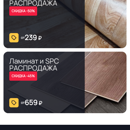
РАСПРОДАЖА
Холодная сварка
швов
СКИДКА -50%
Система примыкания к
Плинтус ПВХ
стенам
239
₽
от
На клей для линолеума марок:
EUROBASE 425 / EUROPROF 522
Способ укладки
Ламинат и SPC
контакт / EUROPROF 521 фиксация
РАСПРОДАЖА
СКИДКА -45%
Истираемость, не
30
более г/кв.м.
659
₽
от
Безопасность
Сертифицирован на территории
материала ГОСТ, ТУ,
РФ и СНГ
ISO