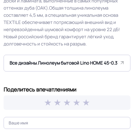
доски и ламината, выполненные в самых популярных
Класс
23/31 кл.
оттенках дуба (OAK).Общая толщина линолеума
составляет 4,5 мм, а специальная уникальная основа
Устойчивость к химии
Отличная
TEXTILE обеспечивает потрясающий внешний вид и
непревзойденный шумовой комфорт на уровне 22 дБ!
Особенности
Двойная основа EXTRA TEXTILE и
Новый российский бренд гарантирует лёгкий уход,
коллекции
полное отсутствие усадки
долговечность и стойкость на разрыв.
Защитный слой
0.40 мм (400) мкм
Все дизайны Линолеум бытовой Lino HOME 45-0.3
Допуск изменения
+-10% мкм
рабочего слоя
Поделитесь впечатлениями
Доп. защита рабочего
PUR
слоя
Коэффициент
R9
противоскольжения