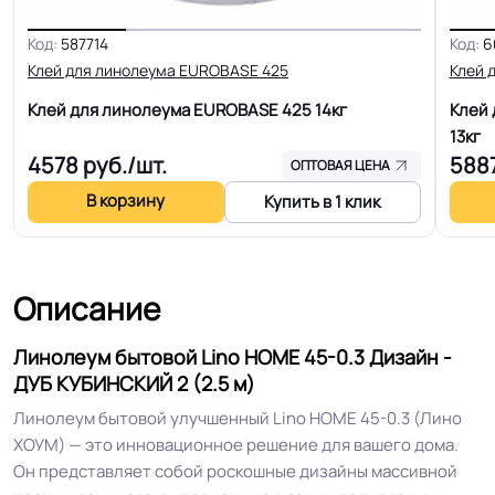
Код:
587714
Код:
6
Толщина
4.5 мм
Клей для линолеума EUROBASE 425
Клей 
Клей для линолеума EUROBASE 425
14кг
Клей 
Для пола, Для дома, Для спальни,
13кг
Для офиса, Для модульных зданий,
4578
руб./шт.
588
ОПТОВАЯ ЦЕНА
Для теплого пола, Для квартиры,
Область применения
В корзину
Для строителей, Для магазинов,
Купить в 1 клик
Для жилых зон, Для опта, Для
розницы Для детской
Описание
Допуск изменения
+-10% мм
толщин
Линолеум бытовой Lino HOME 45-0.3 Дизайн -
ДУБ КУБИНСКИЙ 2 (2.5 м)
КМ 5 по ФЗ 123 от 22.07.2008г, где
Линолеум бытовой улучшенный Lino HOME 45-0.3 (Лино
Класс горючести
В3, Д3, Т3, РП2
ХОУМ) — это инновационное решение для вашего дома.
Он представляет собой роскошные дизайны массивной