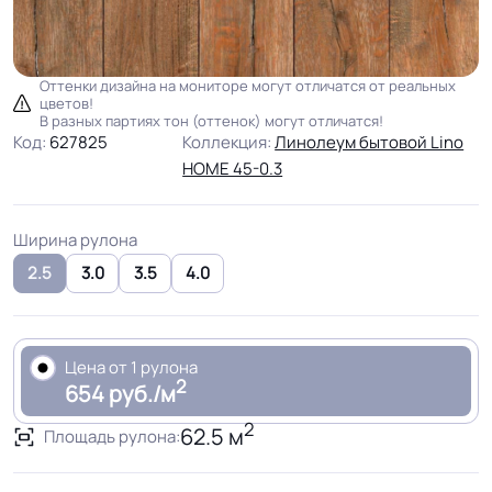
Оттенки дизайна на мониторе могут отличатся от реальных
цветов!
В разных партиях тон (оттенок) могут отличатся!
Код:
627825
Коллекция:
Линолеум бытовой Lino
HOME 45-0.3
Ширина рулона
2.5
3.0
3.5
4.0
Цена от 1 рулона
2
654 руб./м
2
62.5 м
Площадь рулона: