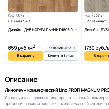
Группа истираемости
Код:
73779
Код:
733812
Ламинат ЭКО
SPC ламинат 
Высокопрочный н
Особенности коллекции
Дизайн - ДУБ НАТУРАЛЬНЫЙ D1805
9шт
Дизайн - ДУ
Допуск изменения рабочего слоя
2
659
руб./м
1730
руб./
ОПТОВАЯ ЦЕНА
В корзину
В корзин
Купить в 1 клик
Коэффициент противоскольжения
Срок службы
Описание
Шумоизоляция
Линолеум коммерческий Lino PROFI MAGNUM PRO 
Линолеум каландрового типа, представленный в коммерч
профессионалов, стремящихся к максимальной функциона
Полы с подогревом (max +27C)