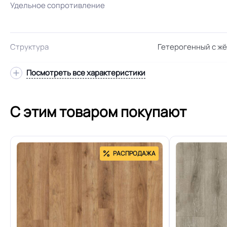
Удельное сопротивление
Структура
Гетерогенный с жё
Посмотреть все характеристики
Ширина
Для кабинет, Для 
С этим товаром покупают
коридора, Для
комнаты, Для бол
Область применения
Для холла больн
РАСПРОДАЖА
школ, Для цеха за
электронной сборки
КМ 2 по ФЗ 123 от 
Класс горючести