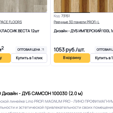
Группа Т
Устойчивость к химии
Код:
73151
SPACE FLOORS
Реечные 3D панели PROFi-L
ижний слой каландрового
Защитный слой
Б КЛАССИК ВЕСТА
12шт
Дизайн - ДУБ ИМПЕРСКИЙ 100L
1
типа из чёрного пвх
+-10% мкм
Доп. защита рабочего сло
2
м
1053
руб./шт.
ОПТОВАЯ ЦЕНА
ОПТОВАЯ 
у
В корзину
Купить в 1 клик
Купить в 1
R10
Вес 1 м.кв.
15 лет
Длина рулон.
16 Дб
Форма поставки и мин. па
Дизайн - ДУБ САМСОН 100030 (2.0 м)
еской линейке Lino PROFI MAGNUM PRO - ЛИНО ПРОФИ МАГНУМ
льности и эстетической привлекательности своих помещени
Разрешено
Система стыковки швов