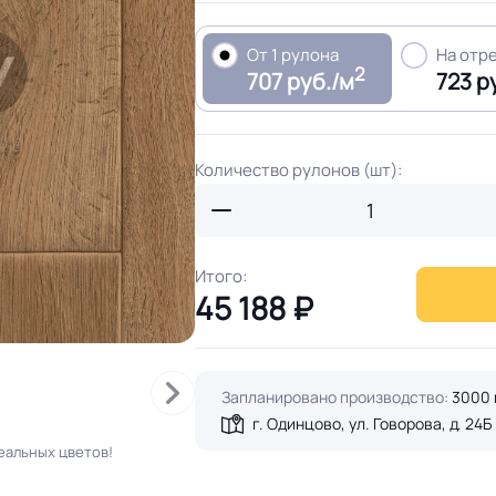
От 1 рулона
На отр
2
707 руб./м
723 р
Количество рулонов (шт):
Итого:
45 188
₽
Запланировано производство:
3000 
г. Одинцово, ул. Говорова, д. 24Б
еальных цветов!