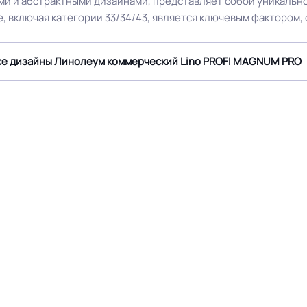
ми и абстрактными дизайнами, представляет собой уникаль
е, включая категории 33/34/43, является ключевым фактором
Способ укладки
Плинтус ПВХ
се дизайны Линолеум коммерческий Lino PROFI MAGNUM PRO
Производственная площа
25
завод
 на территории РФ и СНГ
Остаточная деформация
 P51032-97, ГОСТ 12.1.044-
, ГОСТ 11529, ISO 24343, ISO
Условия хранения
16581
Светлый дуб
Дизайн рисунка