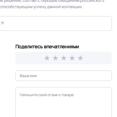
ное решение, соответствующее ожиданиям российского
, способствующим успеху данной коллекции.
На клей для линолеума марок: EUROBASE 425 /
EUROPROF 522 контакт / EUROPROF 521
фиксация
дка или
Россия
Поделитесь впечатлениями
≤0,05 мм
Крытое, сухое помещение.
Доска