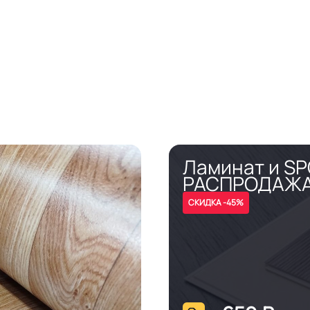
Ламинат и S
РАСПРОДАЖ
СКИДКА -45%