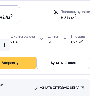
ез
Площадь рулона:
2
2
уб./м
62.5 м
Ширина рулона
Длина
Площадь
2
2,0
м
31
62.5
м
В корзину
Купить в 1 клик
2
м
УЗНАТЬ ОПТОВУЮ ЦЕНУ