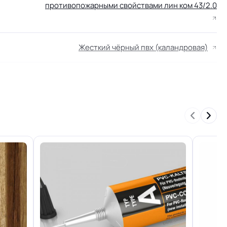
противопожарными свойствами лин ком 43/2.0
Жесткий чёрный пвх (каландровая)
2.1 мм
н
+-10% мм
34/43 кл.