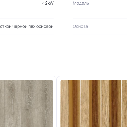
< 2kW
Модель
сткой чёрной пвх основой
Основа
Толщина
2.5-3.0-3.5-4.0 м
гостинной, Для кухни, Для
 офиса, Для переговорной
ьницы, Для детских садов,
иц, Для коридора и класса
Допуск изменения толщи
вода, Для склада, Для цеха
, Для серверной, Для опта
22.07.2008г, где В2, Д2, Т2,
Класс
РП1