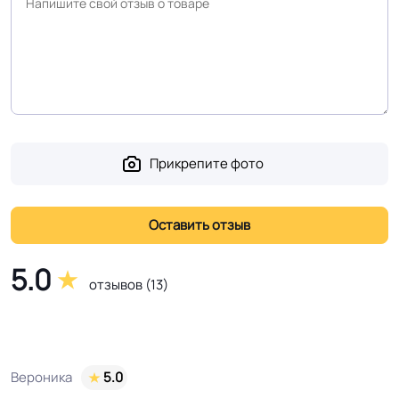
рабочего слоя
Доп. защита рабочего
Полиуретановый защитный слой с
слоя
чипс структура profi
Коэффициент
R10
противоскольжения
Прикрепите фото
Вес 1 м.кв.
2.5 кг
Срок службы
15 лет
5.0
отзывов (13)
Длина рулон.
25-30 м
Шумоизоляция
15 Дб
Вероника
5.0