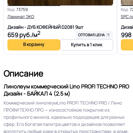
Код:
73759
Код:
7
Ширина
2.0-2.5-3.0-4.0 м
Ламинат ЭКО
SPC п
Дизайн - ДУБ КОФЕЙНЫЙ D2081
9шт
Диза
Толщина
2.2 мм
2
659
руб./м
998
ОПТОВАЯ ЦЕНА
В корзину
Для кабинета, Для гостинной, Для
Купить в 1 клик
кухни, Для коридора, Для офиса,
Для переговорной комнаты, Для
больницы, Для детских садов, Для
Описание
холла больниц, Для коридора и
Область применения
класса школы, Для завода, Для
Линолеум коммерческий Lino PROFI TECHNO PRO
склада, Для серверной, Для
Дизайн - БАЙКАЛ 4 (2.5 м)
оптовых поставок, Для розничных
точек
Коммерческий линолеумLino PROFI TECHNO PRO / Лино
ПРОФИ ТЕХНО ПРО — износостойкое покрытие из
профильного винила, идеально подходящее для разных
Допуск изменения
+-10% мм
сфер. Его богатая палитра цветов и дизайнов позволяет
толщин
воплотить любые идеи в открытых пространствах: в доме,