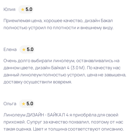
Истираемость, не
25
Юлия
5.0
более г/кв.м.
Приемлемая цена, хорошее качество, дизайн Бакал
Безопасность
полностью устроил по плотности и внешнему виду.
Сертифицирован на территории
материала ГОСТ, ТУ,
РФ и СНГ
ISO
Елена
5.0
Остаточная
Очень долго выбирали линолеум, останавливались на
≤0,05 мм
деформация
данном цвете, дизайн Байкал 4 (3.0 М). По качеству нас
данный линолеум полностью устроил, цена не завышена,
ГОСТ 30402-96 , ГОСТ P51032-97,
доставку осуществили вовремя.
Соответствует ГОСТ,
ГОСТ 12.1.044-89 / км2 /, ISO 10582,
ТУ, ISO
ГОСТ 11529, ISO 24343, ISO 16581
Ольга
5.0
Условия хранения
Крытое, сухое помещение.
Линолеум ДИЗАЙН - БАЙКАЛ 4 я приобрёла для своей
прихожей. Супруг за качество похвалил, поэтому от нас
такая оценка. Цвет и толщина соответствуют описанию.
Оттенок
Светло коричневый