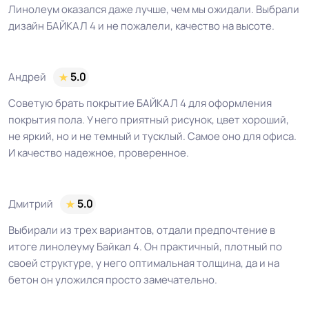
Оптом. В розницу от 1 рулона.
Форма поставки и мин.
Линолеум оказался даже лучше, чем мы ожидали. Выбрали
партии
Отрез от 1 м.пог.
дизайн БАЙКАЛ 4 и не пожалели, качество на высоте.
Полы с подогревом
Разрешено
(max +27C)
Андрей
5.0
Советую брать покрытие БАЙКАЛ 4 для оформления
Система стыковки
покрытия пола. У него приятный рисунок, цвет хороший,
Шнур для сварки швов
швов
не яркий, но и не темный и тусклый. Самое оно для офиса.
И качество надежное, проверенное.
Система примыкания к
Плинтус ПВХ
стенам
Дмитрий
5.0
На клей для линолеума марок:
Выбирали из трех вариантов, отдали предпочтение в
EUROBASE 425 / EUROPROF 522
итоге линолеуму Байкал 4. Он практичный, плотный по
Способ укладки
контакт / EUROPROF 521 фиксация
своей структуре, у него оптимальная толщина, да и на
бетон он уложился просто замечательно.