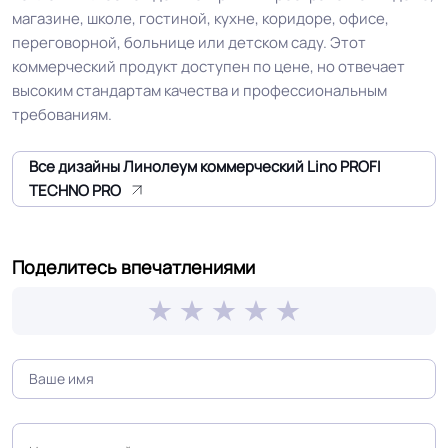
магазине, школе, гостиной, кухне, коридоре, офисе,
КМ 2 по ФЗ 123 от 22.07.2008г, где
переговорной, больнице или детском саду. Этот
Класс горючести
В2, Д2, Т2, РП1
коммерческий продукт доступен по цене, но отвечает
высоким стандартам качества и профессиональным
требованиям.
Класс
34/42 кл.
Все дизайны Линолеум коммерческий Lino PROFI
Группа истираемости
Группа Т
TECHNO PRO
Устойчивость к химии
Отличная
Поделитесь впечатлениями
Особенности
Износостойкая структура profi, не
коллекции
скользкой прочной поверхностью
Защитный слой
0.55 мм (550) мкм
Допуск изменения
+-10% мкм