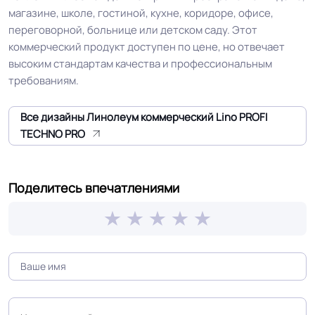
магазине, школе, гостиной, кухне, коридоре, офисе,
КМ 2 по ФЗ 123 от 22.07.2008г, где
переговорной, больнице или детском саду. Этот
Класс горючести
В2, Д2, Т2, РП1
коммерческий продукт доступен по цене, но отвечает
высоким стандартам качества и профессиональным
требованиям.
Класс
34/42 кл.
Все дизайны Линолеум коммерческий Lino PROFI
Группа истираемости
Группа Т
TECHNO PRO
Устойчивость к химии
Отличная
Поделитесь впечатлениями
Особенности
Износостойкая структура profi, не
коллекции
скользкой прочной поверхностью
Защитный слой
0.55 мм (550) мкм
Допуск изменения
+-10% мкм