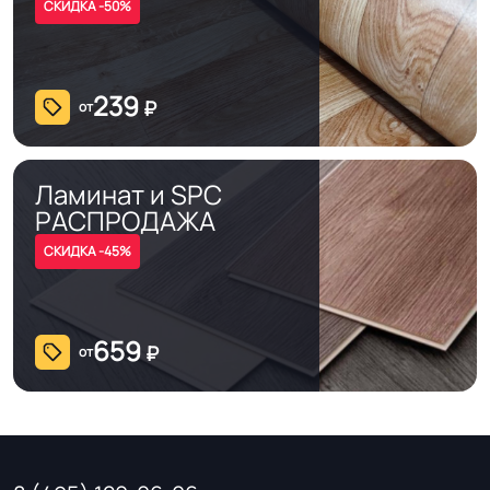
Оптом. В розницу от 1 рулона.
Форма поставки и мин.
СКИДКА -50%
партии
Отрез от 1 м.пог.
Полы с подогревом
239
Разрешено
₽
от
(max +27C)
Система стыковки
Ламинат и SPC
Шнур для сварки швов
швов
РАСПРОДАЖА
СКИДКА -45%
Система примыкания к
Плинтус ПВХ
стенам
659
₽
от
На клей для линолеума марок:
EUROBASE 425 / EUROPROF 522
Способ укладки
контакт / EUROPROF 521 фиксация