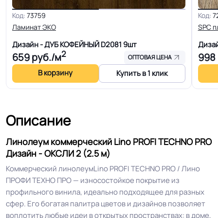
Код:
73759
Код:
7
Ширина
2.0-2.5-3.0-4.0 м
Ламинат ЭКО
SPC п
Дизайн - ДУБ КОФЕЙНЫЙ D2081
9шт
Диза
Толщина
2.2 мм
2
659
руб./м
998
ОПТОВАЯ ЦЕНА
В корзину
Для кабинета, Для гостинной, Для
Купить в 1 клик
кухни, Для коридора, Для офиса,
Для переговорной комнаты, Для
больницы, Для детских садов, Для
Описание
холла больниц, Для коридора и
Область применения
класса школы, Для завода, Для
Линолеум коммерческий Lino PROFI TECHNO PRO
склада, Для серверной, Для
Дизайн - ОКСЛИ 2 (2.5 м)
оптовых поставок, Для розничных
точек
Коммерческий линолеумLino PROFI TECHNO PRO / Лино
ПРОФИ ТЕХНО ПРО — износостойкое покрытие из
профильного винила, идеально подходящее для разных
Допуск изменения
+-10% мм
сфер. Его богатая палитра цветов и дизайнов позволяет
толщин
воплотить любые идеи в открытых пространствах: в доме,