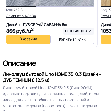
Код:
73218
Код:
7
Для пола, Для дома, Для спальни,
Ламинат МАЛЬВА
Реечн
Для офиса, Для модульных зданий,
Дизайн - ДУБ СЕРЫЙ САВАННА
8шт
Диза
Для теплого пола, Для квартиры,
Область применения
2
866
руб./м
105
Для строителей, Для магазинов,
ОПТОВАЯ ЦЕНА
Для жилых зон, Для опта, Для
В корзину
Купить в 1 клик
розницы Для детской
Допуск изменения
+-10% мм
Описание
толщин
Линолеум бытовой Lino HOME 35-0.3 Дизайн -
КМ 5 по ФЗ 123 от 22.07.2008г, где
ДУБ ТЁМНЫЙ 8 (2.5 м)
Класс горючести
В3, Д3, Т3, РП2
Линолеум бытовой Lino HOME 35-0.3 (Лино ХОУМ)
идеально подходит для различных помещений, в том
Класс
21/23 кл.
числе для квартир, общественных помещений и
многоэтажных домов (новостроек), и частных домов .