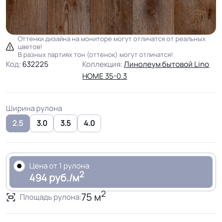
Оттенки дизайна на мониторе могут отличатся от реальных
цветов!
В разных партиях тон (оттенок) могут отличатся!
Код:
632225
Коллекция:
Линолеум бытовой Lino
HOME 35-0.3
Ширина рулона
2.5
3.0
3.5
4.0
Цена от 1 рулона
2
494 руб./м
2
75 м
Площадь рулона: