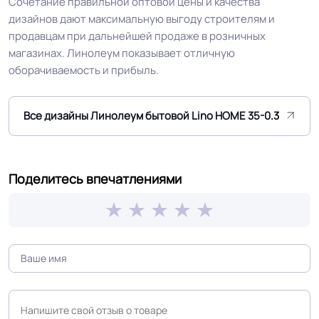
Сочетание правильной оптовой цены и качества
Устойчивость к химии
Отличная
дизайнов дают максимальную выгоду строителям и
продавцам при дальнейшей продаже в розничных
Особенности
Двойная основа EXTRA TEXTILE и
магазинах. Линолеум показывает отличную
коллекции
полное отсутствие усадки
оборачиваемость и прибыль.
Защитный слой
0.30 мм (300) мкм
Все дизайны Линолеум бытовой Lino HOME 35-0.3
Допуск изменения
+-10% мкм
рабочего слоя
Поделитесь впечатлениями
Коэффициент
R9
противоскольжения
Вес 1 м.кв.
1.8 кг
Срок службы
15 лет