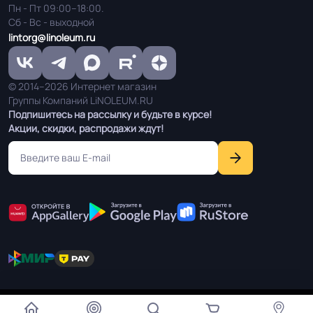
Пн - Пт 09:00–18:00.
Сб - Вс - выходной
Условия хранения
Крытое, сухое помещение.
lintorg@linoleum.ru
Оттенок
Тёмный дуб
© 2014–2026 Интернет магазин
Группы Компаний LiNOLEUM.RU
Дизайн рисунка
Паркет
Подпишитесь на рассылку и будьте в курсе!
Акции, скидки, распродажи ждут!
Мы используем cookie чтобы улучшить работу сайта для
Согласен