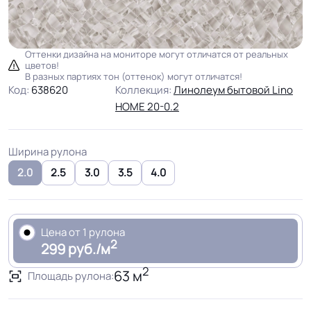
Оттенки дизайна на мониторе могут отличатся от реальных
цветов!
В разных партиях тон (оттенок) могут отличатся!
Код:
638620
Коллекция:
Линолеум бытовой Lino
HOME 20-0.2
Ширина рулона
2.0
2.5
3.0
3.5
4.0
Цена от 1 рулона
2
299 руб./м
2
63 м
Площадь рулона: