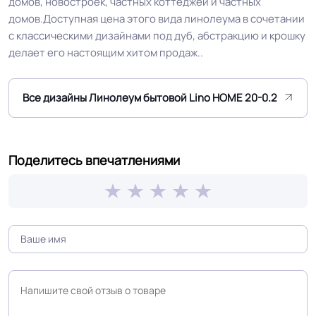
домов, новостроек, частных коттеджей и частных
В3, Д3, Т3, РП2
домов.Доступная цена этого вида линолеума в сочетании
с классическими дизайнами под дуб, абстракцию и крошку
Класс
21/22 кл.
делает его настоящим хитом продаж..
Группа истираемости
Группа Т
Все дизайны Линолеум бытовой Lino HOME 20-0.2
Устойчивость к химии
Нормальная
Поделитесь впечатлениями
Приятная цена, дублированная
Особенности
основа, подходит для теплых
коллекции
полов,
Защитный слой
0.20 мм (200) мкм
Допуск изменения
+-10% мкм
рабочего слоя