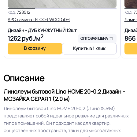
Основа
Дублированная основа
Код:
728512
Код:
7
SPC ламинат FLOOR WOOD iDH
Лами
Ширина
1.5-2.0-2.5-3.0-3.5-4.0 м
Дизайн - ДУБ КУНЖУТНЫЙ
12шт
Диза
2
1262
руб./м
866
ОПТОВАЯ ЦЕНА
Толщина
2.0 мм
В корзину
Купить в 1 клик
Для пола, Для дома, Для спальни,
Для модульных зданий, Для
квартиры, Для строителей, Для
Область применения
Описание
магазинов, Для жилых зон, Для
оптовых продаж на объекты
Линолеум бытовой Lino HOME 20-0.2 Дизайн -
МОЗАЙКА СЕРАЯ 1 (2.0 м)
Допуск изменения
Линолеум бытовой Lino HOME 20-0,2 (Лино ХОУМ)
+-10% мм
толщин
представляет собой идеальное решение для различных
типов помещений. Он подходит как для квартир,
общественных пространств, так и для многоэтажных
КМ 5 по ФЗ 123 от 22.07.2008г, где
Класс горючести