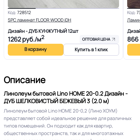
Основа
Дублированная основа
Код:
728512
Код:
7
SPC ламинат FLOOR WOOD iDH
Лами
Ширина
1.5-2.0-2.5-3.0-3.5-4.0 м
Дизайн - ДУБ КУНЖУТНЫЙ
12шт
Диза
2
1262
руб./м
866
ОПТОВАЯ ЦЕНА
Толщина
2.0 мм
В корзину
Купить в 1 клик
Для пола, Для дома, Для спальни,
Для модульных зданий, Для
квартиры, Для строителей, Для
Область применения
Описание
магазинов, Для жилых зон, Для
оптовых продаж на объекты
Линолеум бытовой Lino HOME 20-0.2 Дизайн -
ДУБ ШЕЛКОВИСТЫЙ БЕЖЕВЫЙ 3 (2.0 м)
Допуск изменения
Линолеум бытовой Lino HOME 20-0,2 (Лино ХОУМ)
+-10% мм
толщин
представляет собой идеальное решение для различных
типов помещений. Он подходит как для квартир,
общественных пространств, так и для многоэтажных
КМ 5 по ФЗ 123 от 22.07.2008г, где
Класс горючести