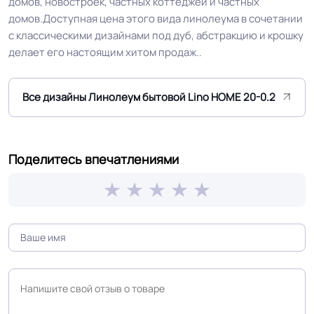
домов, новостроек, частных коттеджей и частных
В3, Д3, Т3, РП2
домов.Доступная цена этого вида линолеума в сочетании
с классическими дизайнами под дуб, абстракцию и крошку
Класс
21/22 кл.
делает его настоящим хитом продаж..
Группа истираемости
Группа Т
Все дизайны Линолеум бытовой Lino HOME 20-0.2
Устойчивость к химии
Нормальная
Поделитесь впечатлениями
Приятная цена, дублированная
Особенности
основа, подходит для теплых
коллекции
полов,
Защитный слой
0.20 мм (200) мкм
Допуск изменения
+-10% мкм
рабочего слоя