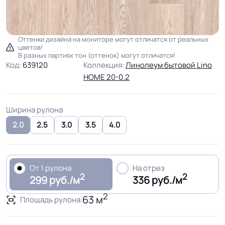
Оттенки дизайна на мониторе могут отличатся от реальных
цветов!
В разных партиях тон (оттенок) могут отличатся!
Код:
639120
Коллекция:
Линолеум бытовой Lino
HOME 20-0.2
Ширина рулона
2.0
2.5
3.0
3.5
4.0
От 1 рулона
На отрез
2
2
299 руб./м
336 руб./м
2
63 м
Площадь рулона: