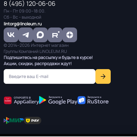
Шнур для сварки / Холодная сварка
Система стыковки
8 (495) 120-06-06
швов
Пн - Пт 09:00–18:00.
Сб - Вс - выходной
lintorg@linoleum.ru
Система примыкания к
Плинтус ПВХ
стенам
© 2014–2026 Интернет магазин
Группы Компаний LiNOLEUM.RU
На клей для линолеума марок:
Подпишитесь на рассылку и будьте в курсе!
EUROBASE 425 / EUROPROF 522
Способ укладки
Акции, скидки, распродажи ждут!
контакт / EUROPROF 521 фиксация
Истираемость, не
25
более г/кв.м.
Производственная
Россия
площадка или завод