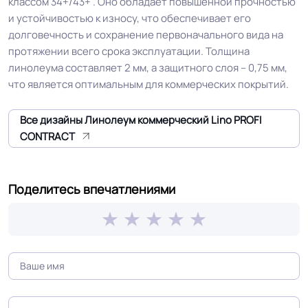
классом 34+/43+ . Оно обладает повышенной прочностью
завода, Для склада, Для цеха
и устойчивостью к износу, что обеспечивает его
электронной сборки, Для
долговечность и сохранение первоначального вида на
серверные
протяжении всего срока эксплуатации. Толщина
линолеума составляет 2 мм, а защитного слоя – 0,75 мм,
Допуск изменения
что является оптимальным для коммерческих покрытий.
+-10% мм
толщин
Все дизайны Линолеум коммерческий Lino PROFI
КМ 2 по ФЗ 123 от 22.07.2008г, где
CONTRACT
Класс горючести
В2, Д2, Т2, РП1
Поделитесь впечатлениями
Класс
34+/43+ кл.
Группа истираемости
Группа Т
Устойчивость к химии
Отличная