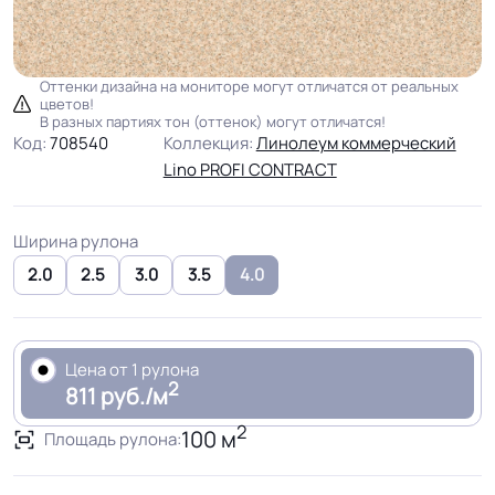
Оттенки дизайна на мониторе могут отличатся от реальных
цветов!
В разных партиях тон (оттенок) могут отличатся!
Код:
708540
Коллекция:
Линолеум коммерческий
Lino PROFI CONTRACT
Ширина рулона
2.0
2.5
3.0
3.5
4.0
Цена от 1 рулона
2
811 руб./м
2
100 м
Площадь рулона: