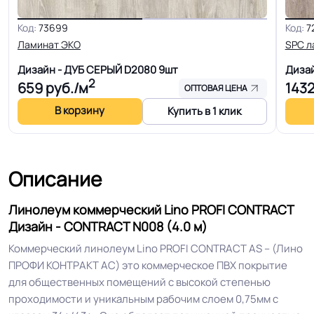
Код:
73699
Код:
7
Гетерогенный многослойный пвх
Ламинат ЭКО
SPC л
Структура
основа
Дизайн - ДУБ СЕРЫЙ D2080
9шт
Диза
2
659
руб./м
143
ОПТОВАЯ ЦЕНА
Основа
Компактный ПВХ
В корзину
Купить в 1 клик
Ширина
2.5-3.0-3.5-4.0 м
Описание
Толщина
2.0 мм
Линолеум коммерческий Lino PROFI CONTRACT
Для кабинета, Для коридора, Для
Дизайн - CONTRACT N008 (4.0 м)
офиса, Для переговорной
Коммерческий линолеум Lino PROFI CONTRACT AS – (Лино
комнаты, Для палаты больницы,
ПРОФИ КОНТРАКТ АС) это коммерческое ПВХ покрытие
Для детских садов, Для холла
для общественных помещений с высокой степенью
больниц, Для коридора и класса
Область применения
проходимости и уникальным рабочим слоем 0,75мм с
школы, Для магазина, Для цеха