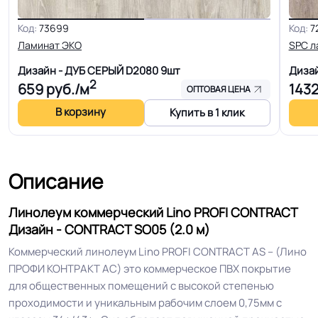
Код:
73699
Код:
7
Гетерогенный многослойный пвх
Ламинат ЭКО
SPC л
Структура
основа
Дизайн - ДУБ СЕРЫЙ D2080
9шт
Диза
2
659
руб./м
143
ОПТОВАЯ ЦЕНА
Основа
Компактный ПВХ
В корзину
Купить в 1 клик
Ширина
2.5-3.0-3.5-4.0 м
Описание
Толщина
2.0 мм
Линолеум коммерческий Lino PROFI CONTRACT
Для кабинета, Для коридора, Для
Дизайн - CONTRACT SO05 (2.0 м)
офиса, Для переговорной
Коммерческий линолеум Lino PROFI CONTRACT AS – (Лино
комнаты, Для палаты больницы,
ПРОФИ КОНТРАКТ АС) это коммерческое ПВХ покрытие
Для детских садов, Для холла
для общественных помещений с высокой степенью
больниц, Для коридора и класса
Область применения
проходимости и уникальным рабочим слоем 0,75мм с
школы, Для магазина, Для цеха