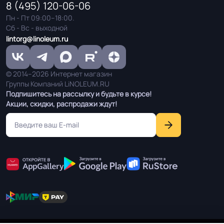
Шнур для сварки / Холодная сварка
Система стыковки
8 (495) 120-06-06
швов
Пн - Пт 09:00–18:00.
Сб - Вс - выходной
lintorg@linoleum.ru
Система примыкания к
Плинтус ПВХ
стенам
© 2014–2026 Интернет магазин
Группы Компаний LiNOLEUM.RU
На клей для линолеума марок:
Подпишитесь на рассылку и будьте в курсе!
EUROBASE 425 / EUROPROF 522
Способ укладки
Акции, скидки, распродажи ждут!
контакт / EUROPROF 521 фиксация
Истираемость, не
25
более г/кв.м.
Производственная
Россия
площадка или завод