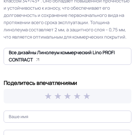
классом 34+/43+ . Оно обладает повышенной прочностью
завода, Для склада, Для цеха
и устойчивостью к износу, что обеспечивает его
электронной сборки, Для
долговечность и сохранение первоначального вида на
серверные
протяжении всего срока эксплуатации. Толщина
линолеума составляет 2 мм, а защитного слоя – 0,75 мм,
Допуск изменения
что является оптимальным для коммерческих покрытий.
+-10% мм
толщин
Все дизайны Линолеум коммерческий Lino PROFI
КМ 2 по ФЗ 123 от 22.07.2008г, где
CONTRACT
Класс горючести
В2, Д2, Т2, РП1
Поделитесь впечатлениями
Класс
34+/43+ кл.
Группа истираемости
Группа Т
Устойчивость к химии
Отличная