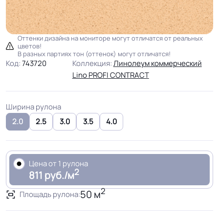
Оттенки дизайна на мониторе могут отличатся от реальных
цветов!
В разных партиях тон (оттенок) могут отличатся!
Код:
743720
Коллекция:
Линолеум коммерческий
Lino PROFI CONTRACT
Ширина рулона
2.0
2.5
3.0
3.5
4.0
Цена от 1 рулона
2
811 руб./м
2
50 м
Площадь рулона: