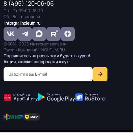
Шнур для сварки / Холодная сварка
Система стыковки
8 (495) 120-06-06
швов
Пн - Пт 09:00–18:00.
Сб - Вс - выходной
lintorg@linoleum.ru
Система примыкания к
Плинтус ПВХ
стенам
© 2014–2026 Интернет магазин
Группы Компаний LiNOLEUM.RU
На клей для линолеума марок:
Подпишитесь на рассылку и будьте в курсе!
EUROBASE 425 / EUROPROF 522
Способ укладки
Акции, скидки, распродажи ждут!
контакт / EUROPROF 521 фиксация
Истираемость, не
25
более г/кв.м.
Производственная
Россия
площадка или завод