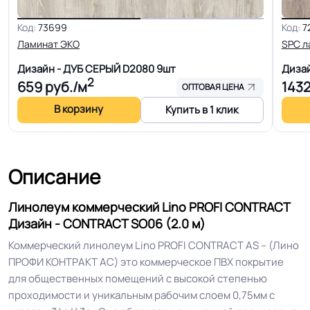
Код:
73699
Код:
7
Гетерогенный многослойный пвх
Ламинат ЭКО
SPC л
Структура
основа
Дизайн - ДУБ СЕРЫЙ D2080
9шт
Диза
2
659
руб./м
143
ОПТОВАЯ ЦЕНА
Основа
Компактный ПВХ
В корзину
Купить в 1 клик
Ширина
2.5-3.0-3.5-4.0 м
Описание
Толщина
2.0 мм
Линолеум коммерческий Lino PROFI CONTRACT
Для кабинета, Для коридора, Для
Дизайн - CONTRACT SO06 (2.0 м)
офиса, Для переговорной
Коммерческий линолеум Lino PROFI CONTRACT AS – (Лино
комнаты, Для палаты больницы,
ПРОФИ КОНТРАКТ АС) это коммерческое ПВХ покрытие
Для детских садов, Для холла
для общественных помещений с высокой степенью
больниц, Для коридора и класса
Область применения
проходимости и уникальным рабочим слоем 0,75мм с
школы, Для магазина, Для цеха