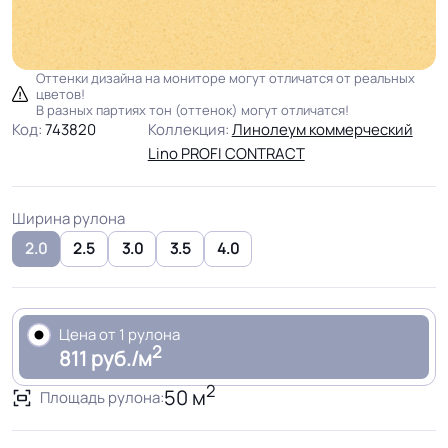
Оттенки дизайна на мониторе могут отличатся от реальных
цветов!
В разных партиях тон (оттенок) могут отличатся!
Код:
743820
Коллекция:
Линолеум коммерческий
Lino PROFI CONTRACT
Ширина рулона
2.0
2.5
3.0
3.5
4.0
Цена от 1 рулона
2
811 руб./м
2
50 м
Площадь рулона: