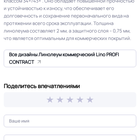
классом 34+/43+ . Оно обладает повышенной прочностью
завода, Для склада, Для цеха
и устойчивостью к износу, что обеспечивает его
электронной сборки, Для
долговечность и сохранение первоначального вида на
серверные
протяжении всего срока эксплуатации. Толщина
линолеума составляет 2 мм, а защитного слоя – 0,75 мм,
Допуск изменения
что является оптимальным для коммерческих покрытий.
+-10% мм
толщин
Все дизайны Линолеум коммерческий Lino PROFI
КМ 2 по ФЗ 123 от 22.07.2008г, где
CONTRACT
Класс горючести
В2, Д2, Т2, РП1
Поделитесь впечатлениями
Класс
34+/43+ кл.
Группа истираемости
Группа Т
Устойчивость к химии
Отличная