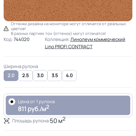
Оттенки дизайна на мониторе могут отличатся от реальных
цветов!
В разных партиях тон (оттенок) могут отличатся!
Код:
744020
Коллекция:
Линолеум коммерческий
Lino PROFI CONTRACT
Ширина рулона
2.0
2.5
3.0
3.5
4.0
Цена от 1 рулона
2
811 руб./м
2
50 м
Площадь рулона: