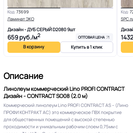
Код:
73699
Код:
7
Гетерогенный многослойный пвх
Ламинат ЭКО
SPC л
Структура
основа
Дизайн - ДУБ СЕРЫЙ D2080
9шт
Диза
2
659
руб./м
143
ОПТОВАЯ ЦЕНА
Основа
Компактный ПВХ
В корзину
Купить в 1 клик
Ширина
2.5-3.0-3.5-4.0 м
Описание
Толщина
2.0 мм
Линолеум коммерческий Lino PROFI CONTRACT
Для кабинета, Для коридора, Для
Дизайн - CONTRACT SO08 (2.0 м)
офиса, Для переговорной
Коммерческий линолеум Lino PROFI CONTRACT AS – (Лино
комнаты, Для палаты больницы,
ПРОФИ КОНТРАКТ АС) это коммерческое ПВХ покрытие
Для детских садов, Для холла
для общественных помещений с высокой степенью
больниц, Для коридора и класса
Область применения
проходимости и уникальным рабочим слоем 0,75мм с
школы, Для магазина, Для цеха