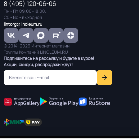
Шнур для сварки / Холодная сварка
Система стыковки
8 (495) 120-06-06
швов
Пн - Пт 09:00–18:00.
Сб - Вс - выходной
lintorg@linoleum.ru
Система примыкания к
Плинтус ПВХ
стенам
© 2014–2026 Интернет магазин
Группы Компаний LiNOLEUM.RU
На клей для линолеума марок:
Подпишитесь на рассылку и будьте в курсе!
EUROBASE 425 / EUROPROF 522
Способ укладки
Акции, скидки, распродажи ждут!
контакт / EUROPROF 521 фиксация
Истираемость, не
25
более г/кв.м.
Производственная
Россия
площадка или завод