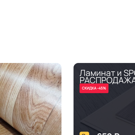
Ламинат и S
РАСПРОДАЖ
СКИДКА -45%