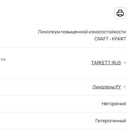
Линолеум повышенной износостойкости
CRAFT - КРАФТ
тка
TARKETT-RUS
Линолеум.РУ
Негорючий
Гетерогенный