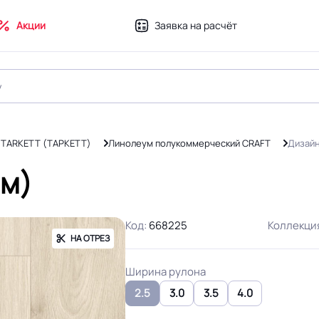
Акции
Заявка на расчёт
 TARKETT (ТАРКЕТТ)
Линолеум полукоммерческий CRAFT
Дизайн
 м)
Код:
668225
Коллекци
НА ОТРЕЗ
Ширина рулона
2.5
3.0
3.5
4.0