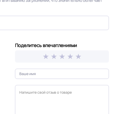
т впитыванию загрязнений, что значительно облегчает
фиксация
ОСТ, ТУ,
Сертифицирован на территории РФ и СНГ
Крытое, сухое помещение.
Поделитесь впечатлениями
Паркетная доска