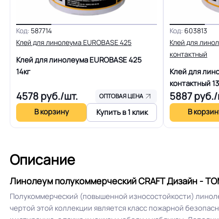
Защитный слой
Код:
587714
Код:
603813
Клей для линолеума EUROBASE 425
Клей для лино
Допуск изменения линейных
контактный
Клей для линолеума EUROBASE 425
размеров
14кг
Клей для лин
контактный
13
Коэффициент противоскольжения
4578
руб./шт.
5887
руб./
ОПТОВАЯ ЦЕНА
В корзину
В корзин
Купить в 1 клик
Срок службы
Шумоизоляция
Описание
Полы с подогревом (max +27C)
Линолеум полукоммерческий CRAFT Дизайн - ТОМ
Полукоммерческий (повышенной износостойкости) линоле
чертой этой коллекции является класс пожарной безопас
Система примыкания к стенам