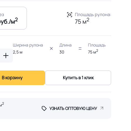
рез
Площадь рулона:
2
2
руб./м
75 м
Ширина рулона
Длина
Площадь
2
2,5
м
30
75
м
В корзину
Купить в 1 клик
2
м
УЗНАТЬ ОПТОВУЮ ЦЕНУ