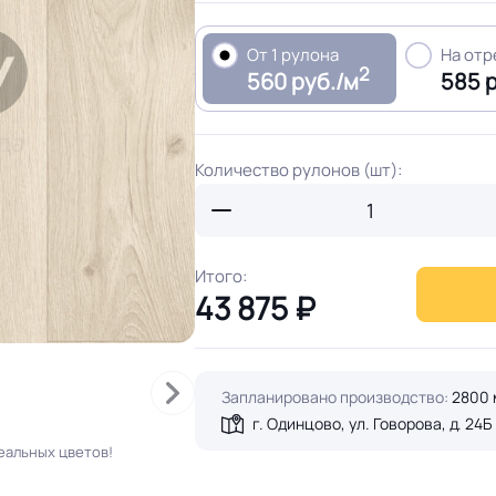
От 1 рулона
На от
2
560 руб./м
585 
Количество рулонов (шт):
Итого:
43 875
₽
Запланировано производство:
2800 
г. Одинцово, ул. Говорова, д. 24Б
еальных цветов!