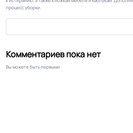
к истиранию, а также к ножкам мебели и каблукам. Допол
процесс уборки.
Истираемость, не более г/кв.м.
Остаточная деформация
Комментариев пока нет
Оттенок
Вы можете быть первыми