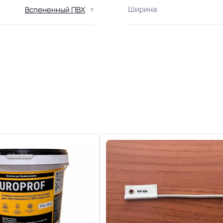
Ширина
Вспененный ПВХ
Область применения
2.1 мм
+-10% мм
Класс горючести
Группа истираемости
31/32 кл.
Хорошая
Особенности коллекции