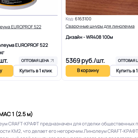
Допуск изменения рабоче
0.44 мм (440) мкм
Код:
6163100
Сварочные шнуры для линолеума
леума EUROPROF 522
Дизайн - WR408
100м
≤ 0.4 %
Доп. защита рабочего сло
олеума EUROPROF 522
кг
R10
Вес 1 м.кв.
шт.
5369
руб./шт.
ОПТОВАЯ ЦЕНА
ОПТОВАЯ 
у
В корзину
Купить в 1 клик
Купить в 1
15 лет
Длина рулон.
8 Дб
Форма поставки и мин. па
Разрешено
Система стыковки швов
АС 1 (2.5 м)
ум CRAFT-КРАФТ предназначен для отделки общественных п
ности КМ2, что делает его негорючим.Линолеум CRAFT-КРАФ
Способ укладки
Плинтус ПВХ