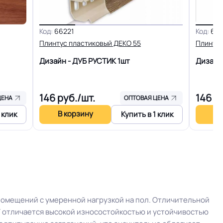
го слоя
+-10% мкм
Код:
66221
Код:
661
Плинтус пластиковый ДЕКО 55
Плинтус
я
Титан
Дизайн - ДУБ РУСТИК
1шт
Дизайн
2.1 кг
146
руб./шт.
146
ру
ЦЕНА
ОПТОВАЯ ЦЕНА
В корзину
В 
 клик
Купить в 1 клик
30 м
ртии
Рулон
Шнур для сварки
омещений с умеренной нагрузкой на пол. Отличительной
На клей для линолеума марок: EUROBASE 425 /
Т отличается высокой износостойкостью и устойчивостью
EUROPROF 522 контакт / EUROPROF 521