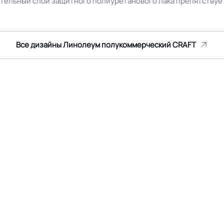
нительный слой защитного полиуретанового лака препятствуе
Безопасность материала Г
Все дизайны Линолеум полукоммерческий CRAFT
30
ISO
≤ 0.50 мм
Условия хранения
Светлый дуб
Дизайн рисунка