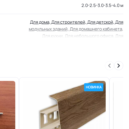
2.0-2.5-3.0-3.5-4.0 м
Для дома, Для строителей, Для детской, Для
модульных зданий, Для домашнего кабинета,
Для кухни, Для небольшого офиса, Для
переговорной комнаты, Для палаты больницы,
Для оптовой продажи, Для розницы в магазин
КМ 2 по ФЗ 123 от 22.07.2008г, где В2, Д2, Т2,
РП1
НОВИНКА
Группа Т
Защитный лак PU / Прочный / Показатели
пожарной опасности КМ2 / Подходит для
теплых полов / Повышенная износостойкость