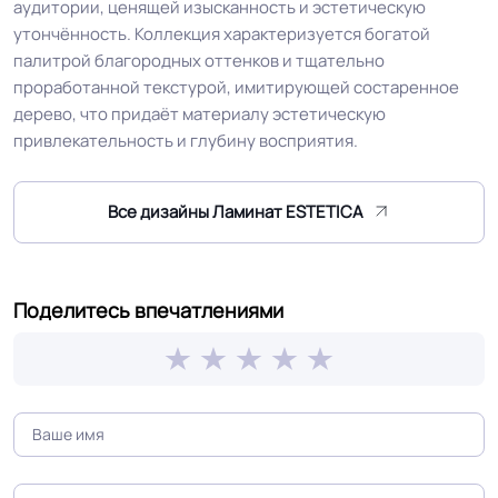
аудитории, ценящей изысканность и эстетическую
утончённость. Коллекция характеризуется богатой
Антистатичность
Антистатичен / AC5
палитрой благородных оттенков и тщательно
проработанной текстурой, имитирующей состаренное
Торговый
дерево, что придаёт материалу эстетическую
Линолеум.Ру
представитель
привлекательность и глубину восприятия.
Безопасность
Сертифицирован на территории
Все дизайны Ламинат ESTETICA
материала ГОСТ, ТУ,
РФ и СНГ
ISO
Поделитесь впечатлениями
Глубокая выразительная
Реалистичный рельеф
структура, с эффектом массива и
4-сторонней фаской
Срок службы
25 лет
Устойчивость к