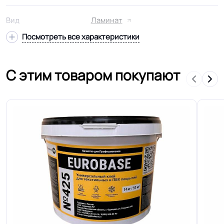
Вид
Ламинат
Посмотреть все характеристики
HDF - древесноволокнистая плита
Подвид
высокой плотности
С этим товаром покупают
На подложку листовую или
Способ укладки
рулонную
В упаковке.
1.754 м.кв
Страна производства
Россия
Для пола, Для дома, Для спальни,
Для модульных зданий, Для
квартиры, Для строителей, Для
Область применения
магазинов, Для жилых зон, Для