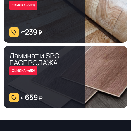
СКИДКА -50%
239
₽
от
Ламинат и SPC
РАСПРОДАЖА
СКИДКА -45%
659
₽
от