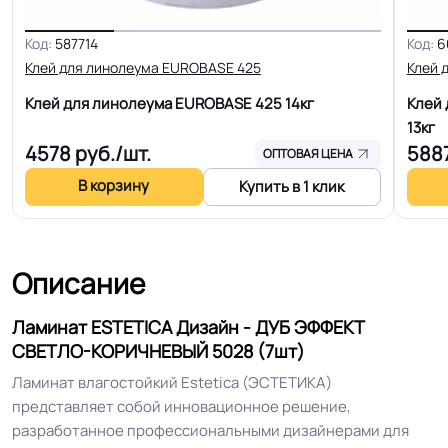
оптовых продаж на объекты
Код:
587714
Код:
6
Клей для линолеума EUROBASE 425
Клей 
Устойчивый к царапинам и
Уникальная
Клей для линолеума EUROBASE 425
14кг
Клей 
выцветанию. Подходит для теплых
особенность
13кг
полов
4578
руб./шт.
588
ОПТОВАЯ ЦЕНА
В корзину
Система примыкания к
Купить в 1 клик
Плинтус ПВХ
стенам
Система стыковки
Описание
Тип замкового соединения TC-lock
швов
Ламинат ESTETICA Дизайн - ДУБ ЭФФЕКТ
Класс горючести
КМ 3
СВЕТЛО-КОРИЧНЕВЫЙ 5028 (7шт)
Ламинат влагостойкий Estetica (ЭСТЕТИКА)
Полы с подогревом
представляет собой инновационное решение,
Разрешено
(max +27C)
разработанное профессиональными дизайнерами для