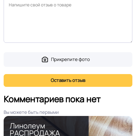
Высокая устойчивость
воздействию влаги
Устойчивость к
воздействию мебели
Высокая устойчивость
на роликовых ножках
Оттенок
Светлый дуб
Прикрепите фото
Дизайн рисунка
Дерево
Комментариев пока нет
Вы можете быть первыми
Линолеум
РАСПРОДАЖА