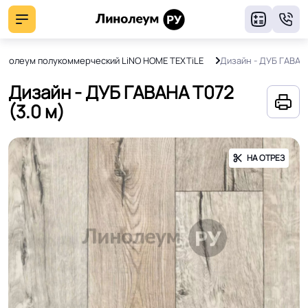
8
инолеум полукоммерческий LiNO HOME TEXTiLE
Дизайн - ДУБ ГАВАН
Дизайн - ДУБ ГАВАНА Т072
(3.0 м)
НА ОТРЕЗ