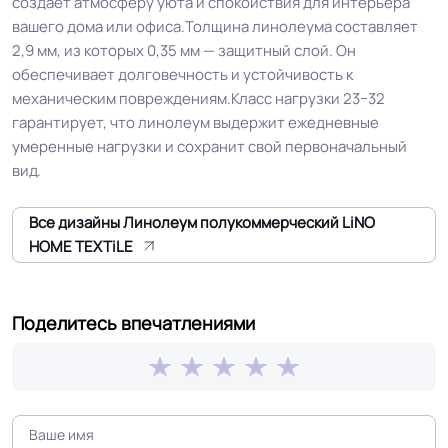
создаёт атмосферу уюта и спокойствия для интерьера
вашего дома или офиса.Толщина линолеума составляет
Устойчивость к химии
Хорошая
2,9 мм, из которых 0,35 мм — защитный слой. Он
обеспечивает долговечность и устойчивость к
Двойная основа PVH + TEXTILE и
Особенности
механическим повреждениям.Класс нагрузки 23−32
коллекции
полное отсутствие усадки
гарантирует, что линолеум выдержит ежедневные
умеренные нагрузки и сохранит свой первоначальный
Защитный слой
0.40 мм (400) мкм
вид.
Все дизайны Линолеум полукоммерческий LiNO
Допуск изменения
+-10% мкм
HOME TEXTiLE
рабочего слоя
Допуск изменения
+-10% %
Поделитесь впечатлениями
линейных размеров
Коэффициент
R10
противоскольжения