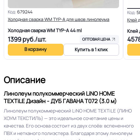
Код:
679244
Код:
5
Толщина
2.9 мм
Холодная сварка WM TYP-A для швов линолеума
Клей 
Холодная сварка WM TYP-A
44 ml
Клей
Для пола, Для дома, Для офиса,
1399
руб./шт.
457
Для модульных зданий, Для
ОПТОВАЯ ЦЕНА
теплого пола, Для квартиры, Для
В корзину
Купить в 1 клик
Область применения
строителей, Для магазинов, Для
жилых зон, Для спальни, Для
детской
Описание
КМ 5 по ФЗ 123 от 22.07.2008г, где
Класс горючести
Линолеум полукоммерческий LiNO HOME
В3, Д3, Т2, РП2
TEXTiLE Дизайн - ДУБ ГАВАНА Т072 (3.0 м)
Линолеум полукоммерческий LiNO HOME TEXTiLE (ЛИНО
Класс
23/33 кл.
ХОУМ ТЕКСТИЛЬ) — это идеальное сочетание цены и
качества. Его основа состоит из двух слоёв: вспененного
Группа истираемости
Группа Т
ПВХ и нетканого полиэстера. Благодаря этому линолеум