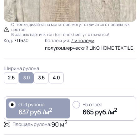
Оттенки дизайна на мониторе могут отличатся от реальных
цветов!
В разных партиях тон (оттенок) могут отличатся!
Код:
711630
Коллекция:
Линолеум
полукоммерческий LiNO HOME TEXTiLE
Ширина рулона
2.5
3.0
3.5
4.0
От 1 рулона
На отрез
2
2
637 руб./м
665 руб./м
2
90 м
Площадь рулона: