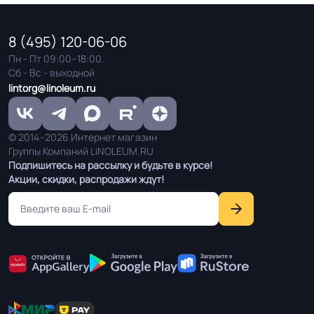
Оттенок
Серый дуб
8 (495) 120-06-06
Пн - Пт 09:00–18:00.
Сб - Вс - выходной
Дизайн рисунка
Дерево
lintorg@linoleum.ru
© 2014–2026 Интернет магазин
Группы Компаний LiNOLEUM.RU
Подпишитесь на рассылку и будьте в курсе!
Акции, скидки, распродажи ждут!