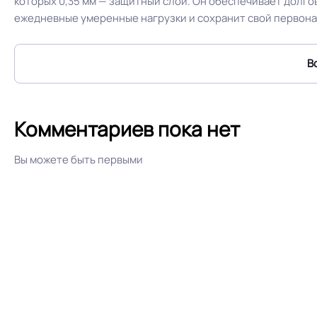
которых 0,35 мм — защитный слой. Он обеспечивает долго
ежедневные умеренные нагрузки и сохранит свой первона
Условия хранения
Дизайн рисунка
В
Комментариев пока нет
Вы можете быть первыми