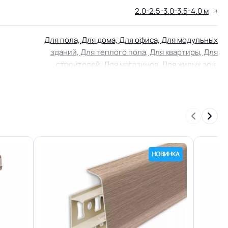
2.0-2.5-3.0-3.5-4.0 м
Для пола, Для дома, Для офиса, Для модульных
зданий, Для теплого пола, Для квартиры, Для
строителей, Для магазинов, Для жилых зон,
Для спальни, Для детской
23/33 кл.
Хорошая
НОВИНКА
0.40 мм (400) мкм
ных
+-10% %