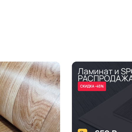
Ламинат и S
РАСПРОДАЖ
СКИДКА -45%