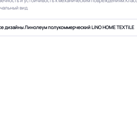
вечность и устойчивость к механическим повреждениям.Класс
чальный вид.
Крытое, сухое помещение.
Оттенок
Ламинат
се дизайны Линолеум полукоммерческий LiNO HOME TEXTiLE