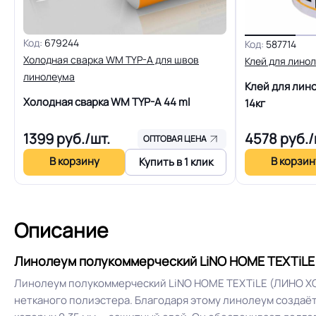
Код:
679244
Коэффициент противоскольжения
Код:
587714
Холодная сварка WM TYP-A для швов
Клей для лино
линолеума
Срок службы
Клей для лин
Холодная сварка WM TYP-A
44 ml
14кг
Шумоизоляция
1399
руб./шт.
4578
руб./
ОПТОВАЯ ЦЕНА
В корзину
В корзин
Купить в 1 клик
Полы с подогревом (max +27C)
Система примыкания к стенам
Описание
Линолеум полукоммерческий LiNO HOME TEXTiLE Д
Производственная площадка или
Линолеум полукоммерческий LiNO HOME TEXTiLE (ЛИНО ХОУМ
завод
нетканого полиэстера. Благодаря этому линолеум создаёт