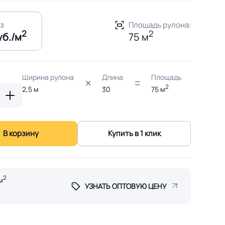
ез
Площадь рулона:
2
2
уб./м
75 м
Ширина рулона
Длина
Площадь
2
2,5
м
30
75
м
В корзину
Купить в 1 клик
2
м
УЗНАТЬ ОПТОВУЮ ЦЕНУ