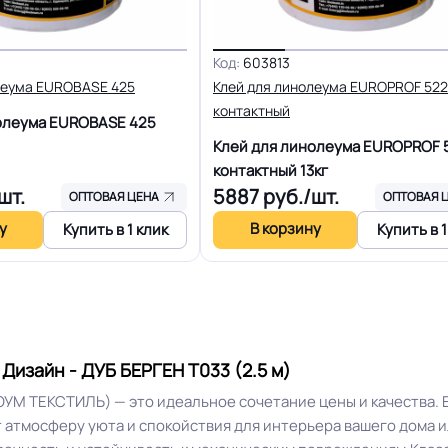
размеров
R10
Вес 1 м.кв.
Код:
603813
леума EUROBASE 425
Клей для линолеума EUROPROF 522
контактный
15 лет
Длина рулон.
олеума EUROBASE 425
Клей для линолеума EUROPROF 
контактный
13кг
16 Дб
Форма поставки и мин. па
шт.
5887
руб./шт.
ОПТОВАЯ ЦЕНА
ОПТОВАЯ 
у
В корзину
Купить в 1 клик
Купить в 1
Разрешено
Система стыковки швов
Способ укладки
Плинтус ПВХ
изайн - ДУБ БЕРГЕН T033 (2.5 м)
Безопасность материала Г
 ТЕКСТИЛЬ) — это идеальное сочетание цены и качества. Ег
Россия
ISO
 атмосферу уюта и спокойствия для интерьера вашего дома и