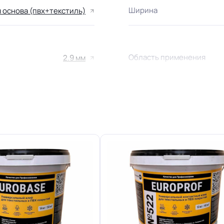
Ширина
 основа (пвх+текстиль)
Область применения
2.9 мм
22.07.2008г, где В3, Д3, Т2,
Класс
РП2
Группа Т
Устойчивость к химии
ва PVH + TEXTILE и полное
Защитный слой
отсутствие усадки
Допуск изменения линей
+-10% мкм