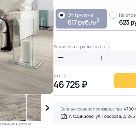
От 1 рулона
На отр
2
617 руб./м
623 р
Количество рулонов (шт):
Итого:
46 725
₽
Запланировано производство:
4700 
г. Одинцово, ул. Говорова, д. 24Б
еальных цветов!