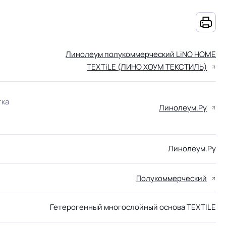
Линолеум полукоммерческий LiNO HOME
TEXTiLE (ЛИНО ХОУМ ТЕКСТИЛЬ)
тка
Линолеум.Ру
Линолеум.Ру
Полукоммерческий
Гетерогенный многослойный основа TEXTILE