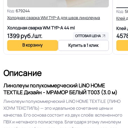
Код:
679244
Код:
5
Толщина
2.9 мм
Холодная сварка WM TYP-A для швов линолеума
Клей 
Холодная сварка WM TYP-A
44 ml
Клей
Для пола, Для дома, Для офиса,
1399
руб./шт.
457
Для модульных зданий, Для
ОПТОВАЯ ЦЕНА
теплого пола, Для квартиры, Для
В корзину
Купить в 1 клик
Область применения
строителей, Для магазинов, Для
жилых зон, Для спальни, Для
детской
Описание
КМ 5 по ФЗ 123 от 22.07.2008г, где
Класс горючести
Линолеум полукоммерческий LiNO HOME
В3, Д3, Т2, РП2
TEXTiLE Дизайн - МРАМОР БЕЛЫЙ Т003 (3.0 м)
Линолеум полукоммерческий LiNO HOME TEXTiLE (ЛИНО
Класс
23/33 кл.
ХОУМ ТЕКСТИЛЬ) — это идеальное сочетание цены и
качества. Его основа состоит из двух слоёв: вспененного
Группа истираемости
Группа Т
ПВХ и нетканого полиэстера. Благодаря этому линолеум