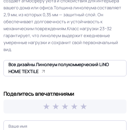
создаёт атмосферу уюта и спокойствия для интерьера
вашего дома или офиса.Толщина линолеума составляет
Устойчивость к химии
Хорошая
2,9 мм, из которых 0,35 мм — защитный слой. Он
обеспечивает долговечность и устойчивость к
Двойная основа PVH + TEXTILE и
Особенности
механическим повреждениям.Класс нагрузки 23−32
коллекции
полное отсутствие усадки
гарантирует, что линолеум выдержит ежедневные
умеренные нагрузки и сохранит свой первоначальный
Защитный слой
0.40 мм (400) мкм
вид.
Все дизайны Линолеум полукоммерческий LiNO
Допуск изменения
+-10% мкм
HOME TEXTiLE
рабочего слоя
Допуск изменения
+-10% %
Поделитесь впечатлениями
линейных размеров
Коэффициент
R10
противоскольжения