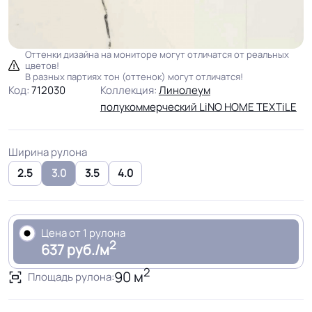
Оттенки дизайна на мониторе могут отличатся от реальных
цветов!
В разных партиях тон (оттенок) могут отличатся!
Код:
712030
Коллекция:
Линолеум
полукоммерческий LiNO HOME TEXTiLE
Ширина рулона
2.5
3.0
3.5
4.0
Цена от 1 рулона
2
637 руб./м
2
90 м
Площадь рулона: