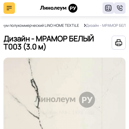
8
леум полукоммерческий LiNO HOME TEXTiLE
Дизайн - МРАМОР БЕЛЫ
Дизайн - МРАМОР БЕЛЫЙ
Т003 (3.0 м)