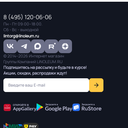
Оттенок
Белый
8 (495) 120-06-06
Пн - Пт 09:00–18:00.
Сб - Вс - выходной
Дизайн рисунка
Мрамор
lintorg@linoleum.ru
© 2014–2026 Интернет магазин
Группы Компаний LiNOLEUM.RU
Подпишитесь на рассылку и будьте в курсе!
Акции, скидки, распродажи ждут!