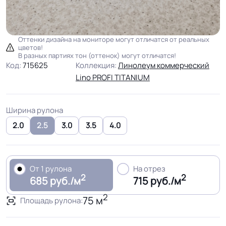
Оттенки дизайна на мониторе могут отличатся от реальных
цветов!
В разных партиях тон (оттенок) могут отличатся!
Код:
715625
Коллекция:
Линолеум коммерческий
Lino PROFI TITANIUM
Ширина рулона
2.0
2.5
3.0
3.5
4.0
От 1 рулона
На отрез
2
2
685 руб./м
715 руб./м
2
75 м
Площадь рулона: