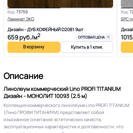
Код:
73759
Код:
7
Ширина
2.0-2.5-3.0-3.5-4.0 м
Ламинат ЭКО
SPC п
Дизайн - ДУБ КОФЕЙНЫЙ D2081
9шт
Диза
Толщина
2.4 мм
2
659
руб./м
1015
ОПТОВАЯ ЦЕНА
В корзину
Купить в 1 клик
Для кабинета, Для дома, Для
гостинной, Для кухни, Для
коридора, Для офиса, Для
переговорной комнаты, Для
Описание
больницы, Для детских садов, Для
Область применения
холла больниц, Для коридора и
Линолеум коммерческий Lino PROFI TITANIUM
класса школ, Для цеха завода, Для
Дизайн - МОНОЛИТ 10093 (2.5 м)
склада, Для цеха электронной
сборки, Для опта
Коллекция коммерческого линолеума Lino PROFI TITANIUM
(Лино ПРОФИ ТИТАНИУМ) представляет собой
изысканное сочетание эстетических качеств,
Допуск изменения
+-10% мм
эксплуатационных характеристик и долговечности, что
толщин