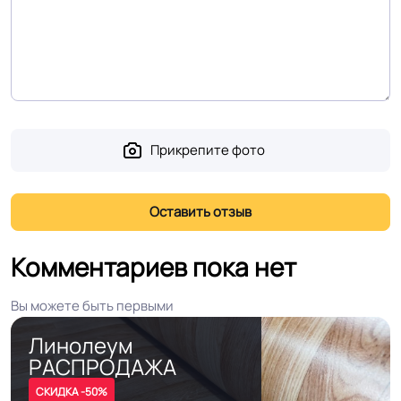
рабочего слоя
Допуск изменения
+-10% %
линейных размеров
Доп. защита рабочего
PU
Прикрепите фото
слоя
Коэффициент
R11
противоскольжения
Комментариев пока нет
Вес 1 м.кв.
2.3 кг
Вы можете быть первыми
Срок службы
15 лет
Линолеум
РАСПРОДАЖА
Длина рулон.
30 м
СКИДКА -50%