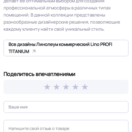
делает её оптимальным выбором для создания
профессиональной атмосферы в различных типах
Класс горючести
КМ2
помещений. В данной коллекции представлены
разнообразные дизайнерские решения, позволяющие
каждому клиенту найти свой уникальный стиль.
Класс
34/43 кл.
Все дизайны Линолеум коммерческий Lino PROFI
Группа истираемости
Группа Т
TITANIUM
Устойчивость к химии
Отличная
Поделитесь впечатлениями
Высокая устойчивость на
Особенности
истирание с чипсовым верхним
коллекции
слоем и усиленной основой.
Защитный слой
0.70 мм (700) мкм
Допуск изменения
+-10% мкм