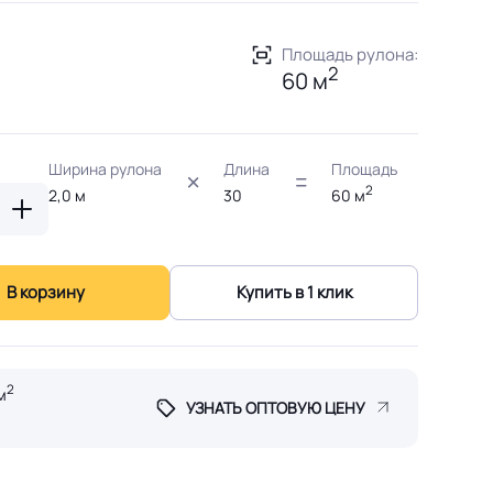
Площадь рулона:
2
60 м
Ширина рулона
Длина
Площадь
2
2,0
м
30
60
м
В корзину
Купить в 1 клик
2
м
УЗНАТЬ ОПТОВУЮ ЦЕНУ