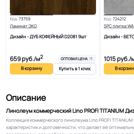
Высокая ус
Особенности коллекции
чипсовым в
Код:
73759
Код:
724212
Ламинат ЭКО
SPC плитка WA
Дизайн - ДУБ КОФЕЙНЫЙ D2081
9шт
Дизайн - БЕ
Допуск изменения рабочего слоя
2
659
руб./м
1015
руб./
ОПТОВАЯ ЦЕНА
Доп. защита рабочего слоя
В корзину
В корзин
Купить в 1 клик
Вес 1 м.кв.
Описание
Длина рулон.
Линолеум коммерческий Lino PROFI TITANIUM Диз
Форма поставки и мин. партии
Коллекция коммерческого линолеума Lino PROFI TITANIUM
характеристик и долговечности, что делает её оптималь
Система стыковки швов
Шнур для свар