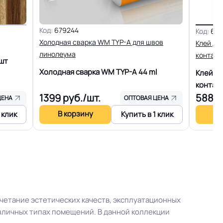
0.70 мм (700) мкм
Код:
679244
Код:
603
Холодная сварка WM TYP-A для швов
Клей дл
линолеума
контакт
шт
ных
Холодная сварка WM TYP-A
44 ml
+-10% %
Клей д
контак
1399
руб./шт.
5887
ЦЕНА
ОПТОВАЯ ЦЕНА
льжения
R11
В корзину
В 
 клик
Купить в 1 клик
15 лет
15 Дб
+27C)
Разрешено
четание эстетических качеств, эксплуатационных
зличных типах помещений. В данной коллекции
енам
Плинтус ПВХ