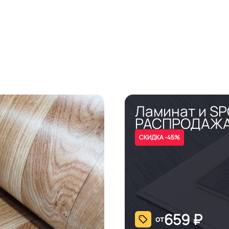
Ламинат и S
РАСПРОДАЖ
СКИДКА -45%
659
₽
от