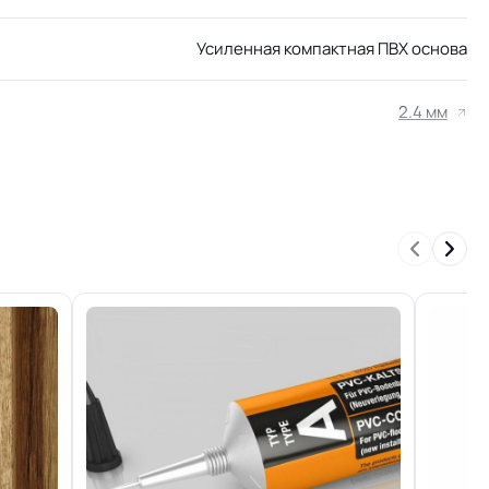
Усиленная компактная ПВХ основа
2.4 мм
н
+-10% мм
34/43 кл.
Отличная