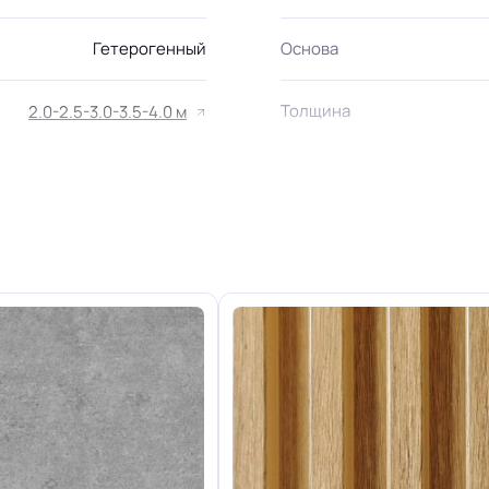
Гетерогенный
Основа
Толщина
2.0-2.5-3.0-3.5-4.0 м
 дома, Для гостинной, Для
 коридора, Для офиса, Для
мнаты, Для больницы, Для
в, Для холла больниц, Для
Допуск изменения толщи
школ, Для цеха завода, Для
а электронной сборки, Для
опта
Класс
КМ2
Устойчивость к химии
Группа Т