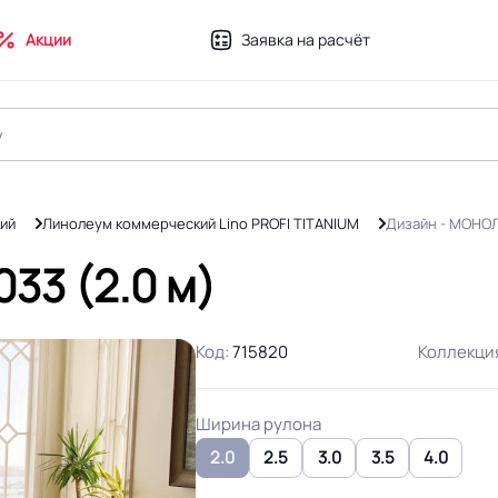
Акции
Заявка на расчёт
ий
Линолеум коммерческий Lino PROFI TITANIUM
Дизайн - МОНО
33 (2.0 м)
Код:
715820
Коллекци
Ширина рулона
2.0
2.5
3.0
3.5
4.0