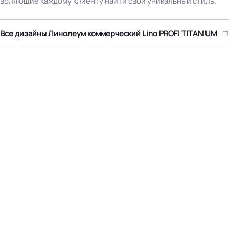
воляющие каждому клиенту найти свой уникальный стиль.
ума марок: EUROBASE 425 /
Все дизайны Линолеум коммерческий Lino PROFI TITANIUM
Производственная площа
2 контакт / EUROPROF 521
завод
фиксация
 на территории РФ и СНГ
Остаточная деформация
ТУ производителя
Условия хранения
Светло коричневый
Дизайн рисунка