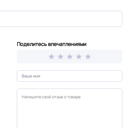
дка или
Россия
Поделитесь впечатлениями
≤0,20 мм
Крытое, сухое помещение.
Крошка