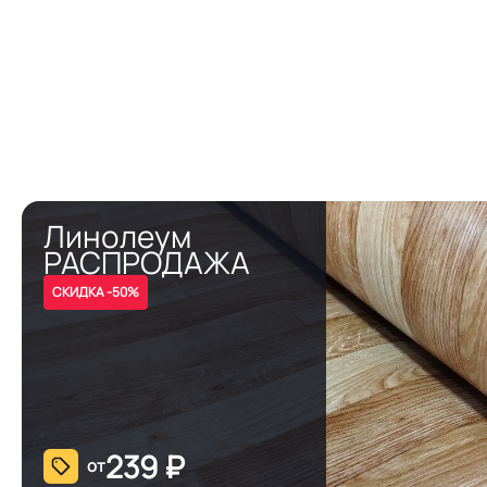
Линолеум
РАСПРОДАЖА
СКИДКА -50%
239
₽
от