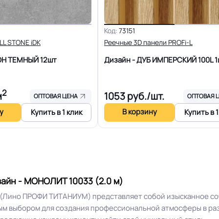
тойчивость на истирание с
ерхним слоем и усиленной
Защитный слой
Код:
73151
основой.
LL STONE iDK
Реечные 3D панели PROFi-L
ТОН ТЕМНЫЙ
12шт
Дизайн - ДУБ ИМПЕРСКИЙ 100L
1
Допуск изменения линей
+-10% мкм
размеров
2
м
1053
руб./шт.
ОПТОВАЯ ЦЕНА
ОПТОВАЯ 
PU
Коэффициент противоско
у
В корзину
Купить в 1 клик
Купить в 1
2.3 кг
Срок службы
30 м
Шумоизоляция
айн - МОНОЛИТ 10033 (2.0 м)
Рулон
Полы с подогревом (max 
 (Лино ПРОФИ ТИТАНИУМ) представляет собой изысканное со
ным выбором для создания профессиональной атмосферы в ра
Система примыкания к ст
ки / Холодная сварка шт