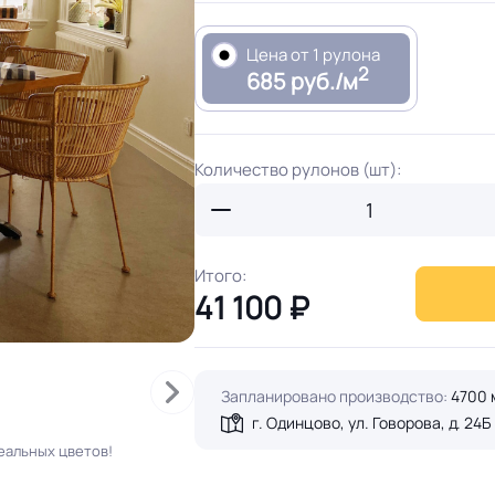
Цена от 1 рулона
2
685 руб./м
Количество рулонов (шт):
Итого:
41 100
₽
Запланировано производство:
4700 
г. Одинцово, ул. Говорова, д. 24Б
еальных цветов!