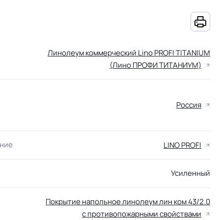
Линолеум коммерческий Lino PROFI TITANIUM
(Лино ПРОФИ ТИТАНИУМ)
Россия
ание
LINO PROFI
Усиленный
Покрытие напольное линолеум лин ком 43/2.0
с противопожарными свойствами