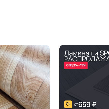
Ламинат и S
РАСПРОДАЖ
СКИДКА -45%
659
₽
от