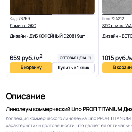
Высокая ус
Особенности коллекции
чипсовым в
Код:
73759
Код:
724212
Ламинат ЭКО
SPC плитка WA
Дизайн - ДУБ КОФЕЙНЫЙ D2081
9шт
Дизайн - БЕ
Допуск изменения рабочего слоя
2
659
руб./м
1015
руб./
ОПТОВАЯ ЦЕНА
Доп. защита рабочего слоя
В корзину
В корзин
Купить в 1 клик
Вес 1 м.кв.
Описание
Длина рулон.
Линолеум коммерческий Lino PROFI TITANIUM Диз
Форма поставки и мин. партии
Коллекция коммерческого линолеума Lino PROFI TITANIUM
характеристик и долговечности, что делает её оптималь
Система стыковки швов
Шнур для свар