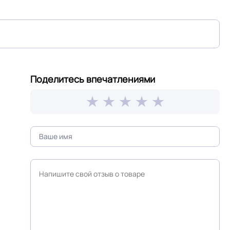
дка или
Россия
Поделитесь впечатлениями
≤0,20 мм
Крытое, сухое помещение.
Крошка