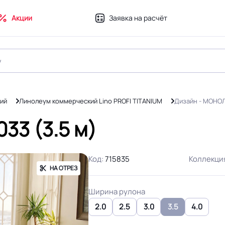
Акции
Заявка на расчёт
ий
Линолеум коммерческий Lino PROFI TITANIUM
Дизайн - МОНО
33 (3.5 м)
Код:
715835
Коллекци
НА ОТРЕЗ
Ширина рулона
2.0
2.5
3.0
3.5
4.0