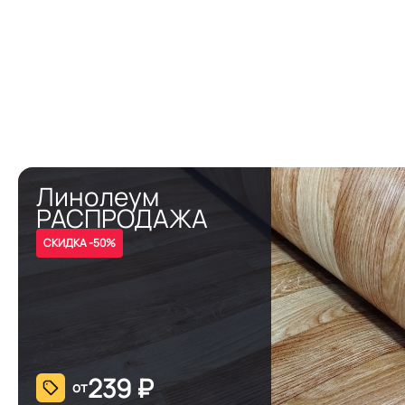
Линолеум
РАСПРОДАЖА
СКИДКА -50%
239
₽
от