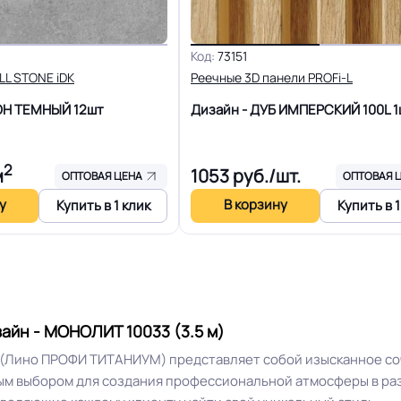
тойчивость на истирание с
ерхним слоем и усиленной
Защитный слой
Код:
73151
основой.
LL STONE iDK
Реечные 3D панели PROFi-L
ТОН ТЕМНЫЙ
12шт
Дизайн - ДУБ ИМПЕРСКИЙ 100L
1
Допуск изменения линей
+-10% мкм
размеров
2
м
1053
руб./шт.
ОПТОВАЯ ЦЕНА
ОПТОВАЯ 
PU
Коэффициент противоско
у
В корзину
Купить в 1 клик
Купить в 1
2.3 кг
Срок службы
30 м
Шумоизоляция
айн - МОНОЛИТ 10033 (3.5 м)
Рулон
Полы с подогревом (max 
 (Лино ПРОФИ ТИТАНИУМ) представляет собой изысканное со
ным выбором для создания профессиональной атмосферы в ра
Система примыкания к ст
ки / Холодная сварка шт