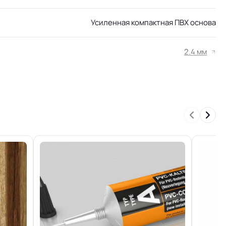
Усиленная компактная ПВХ основа
2.4 мм
н
+-10% мм
34/43 кл.
Отличная