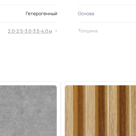
Гетерогенный
Основа
Толщина
2.0-2.5-3.0-3.5-4.0 м
 дома, Для гостинной, Для
 коридора, Для офиса, Для
мнаты, Для больницы, Для
в, Для холла больниц, Для
Допуск изменения толщи
школ, Для цеха завода, Для
а электронной сборки, Для
опта
Класс
КМ2
Устойчивость к химии
Группа Т