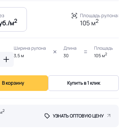
рез
Площадь рулона:
2
2
уб./м
105 м
Ширина рулона
Длина
Площадь
2
3,5
м
30
105
м
В корзину
Купить в 1 клик
2
м
УЗНАТЬ ОПТОВУЮ ЦЕНУ