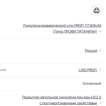
Линолеум коммерческий Lino PROFI TITANIUM
(Лино ПРОФИ ТИТАНИУМ)
Россия
ание
LINO PROFI
Усиленный
Покрытие напольное линолеум лин ком 43/2.0
с противопожарными свойствами