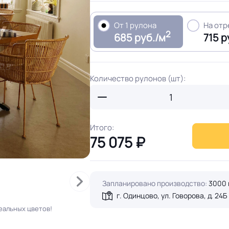
От 1 рулона
На от
2
685 руб./м
715 р
Количество рулонов (шт):
Итого:
75 075
₽
Запланировано производство:
3000 
г. Одинцово, ул. Говорова, д. 24Б
еальных цветов!