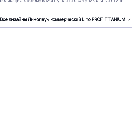
воляющие каждому клиенту найти свой уникальный стиль.
ума марок: EUROBASE 425 /
Все дизайны Линолеум коммерческий Lino PROFI TITANIUM
Производственная площа
2 контакт / EUROPROF 521
завод
фиксация
 на территории РФ и СНГ
Остаточная деформация
ТУ производителя
Условия хранения
Светло коричневый
Дизайн рисунка