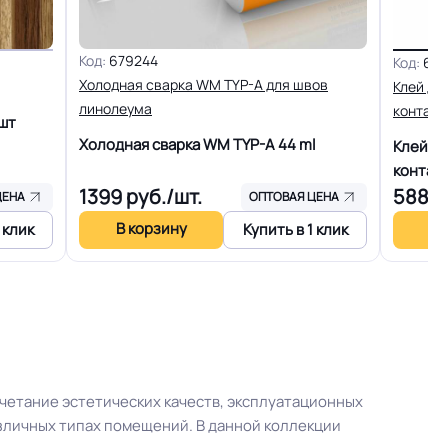
0.70 мм (700) мкм
Код:
679244
Код:
603
Холодная сварка WM TYP-A для швов
Клей дл
линолеума
контакт
шт
ных
Холодная сварка WM TYP-A
44 ml
+-10% %
Клей д
контак
1399
руб./шт.
5887
ЦЕНА
ОПТОВАЯ ЦЕНА
льжения
R11
В корзину
В 
 клик
Купить в 1 клик
15 лет
15 Дб
+27C)
Разрешено
четание эстетических качеств, эксплуатационных
зличных типах помещений. В данной коллекции
енам
Плинтус ПВХ