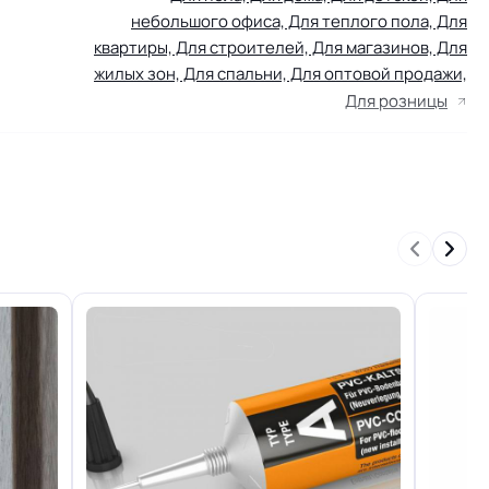
небольшого офиса, Для теплого пола, Для
квартиры, Для строителей, Для магазинов, Для
жилых зон, Для спальни, Для оптовой продажи,
Для розницы
КМ 5 по ФЗ 123 от 22.07.2008г, где В3, Д3, Т2,
РП2
Группа Т
0.30 мм (300 мкм
1.8 кг
30 м