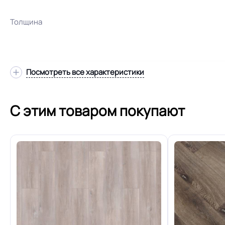
Толщина
Посмотреть все характеристики
Допуск изменения толщин
С этим товаром покупают
Класс
Устойчивость к химии
Коэффициент противоскольжения
Срок службы