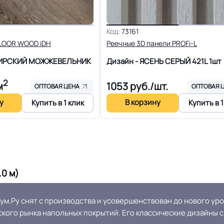
18 Дб
Форма поставки и мин. па
Код:
73161
Разрешено
Система стыковки швов
FLOOR WOOD iDH
Реечные 3D панели PROFi-L
БИРСКИЙ МОЖЖЕВЕЛЬНИК
Дизайн - ЯСЕНЬ СЕРЫЙ 421L
1шт
Плинтус ПВХ
Способ укладки
2
м
1053
руб./шт.
ОПТОВАЯ ЦЕНА
ОПТОВАЯ 
у
В корзину
Купить в 1 клик
Купить в 1
Безопасность материала Г
Россия
ISO
≤0,05 мм
Соответствует ГОСТ, ТУ, I
0 м)
Ру снят с производства и усовершенствован до нового уро
Крытое, сухое помещение.
Оттенок
кого рынка напольных покрытий. Его классические дизайны с