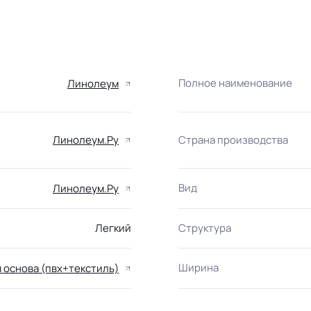
Полное наименование
Линолеум
Линолеум.Ру
Страна производства
Вид
Линолеум.Ру
Легкий
Структура
Ширина
 основа (пвх+текстиль)