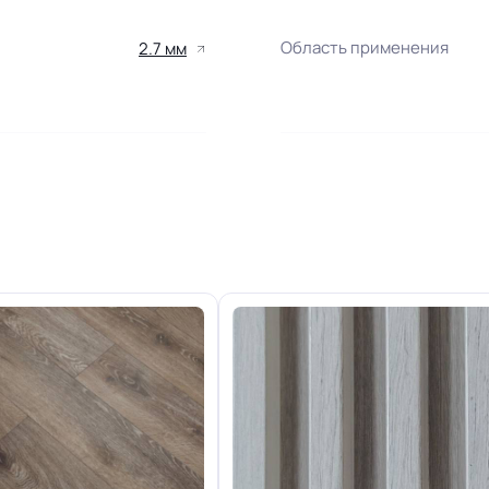
Область применения
2.7 мм
+-10% мм
Класс горючести
31 кл.
Группа истираемости
Хорошая
Защитный слой
R9
Вес 1 м.кв.
10 лет
Длина рулон.