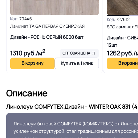
Шумоизоляция
Код:
70446
Код:
727612
Полы с подогревом (max +27C)
Ламинат TAiGA ПЕРВАЯ СИБИРСКАЯ
SPC ламинат 
Дизайн - ЯСЕНЬ СЕРЫЙ 6000
6шт
Дизайн - СИ
12шт
Система примыкания к стенам
2
1310
руб./м
1262
руб./
ОПТОВАЯ ЦЕНА
В корзину
В корзин
Купить в 1 клик
Производственная площадка или
завод
Описание
Остаточная деформация
Линолеум COMFYTEX Дизайн - WINTER OAK 831 (4.
Линолеум бытовой COMFYTEX (КОМФИТЕКС) от Линолеум.
Условия хранения
усиленной структурой, стал традиционным для российс