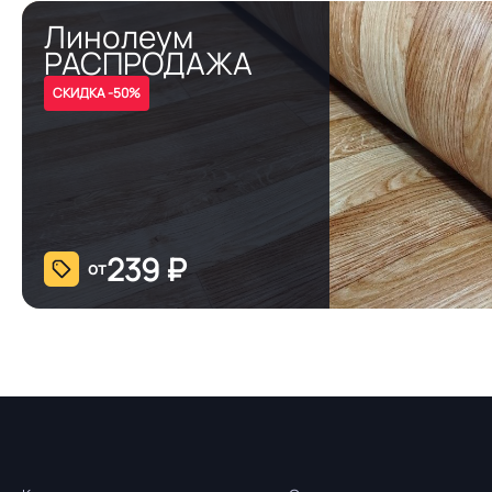
Линолеум
РАСПРОДАЖА
СКИДКА -50%
239
₽
от