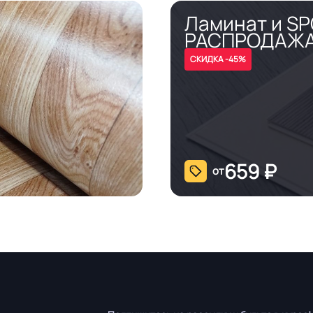
Ламинат и S
РАСПРОДАЖ
СКИДКА -45%
659
₽
от