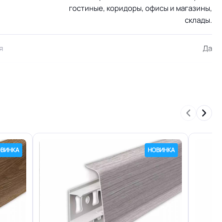
гостиные, коридоры, офисы и магазины,
склады.
я
Да
Замок
+27C)
Да
956 кг
ВИНКА
НОВИНКА
ОСТ, ТУ,
Сертифицирован на территории РФ и СНГ
15 лет