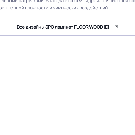
ивными нагрузками. Благодаря своей гидроизоляционной спо
овышенной влажности и химических воздействий.
Все дизайны SPC ламинат FLOOR WOOD iDH