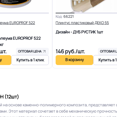
Устойчивость к воздейст
Влагостойкий
на роликовых ножках
Код:
66221
леума EUROPROF 522
Плинтус пластиковый ДЕКО 55
Светлый дуб
Дизайн рисунка
Дизайн - ДУБ РУСТИК
1шт
олеума EUROPROF 522
кг
шт.
146
руб./шт.
ОПТОВАЯ ЦЕНА
ОПТОВАЯ 
у
В корзину
Купить в 1 клик
Купить в 1
Н (12шт)
й на основе каменно-полимерного композита, представляет 
и. Этот материал сочетает в себе механическую прочность, 