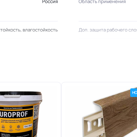
Россия
Область применения
тойкость, влагостойкость
Доп. защита рабочего сло
Плинтус ПВХ
Система стыковки швов
КМ2
Полы с подогревом (max 
23.25 кг
Вес паллеты
НО
Безопасность материала Г
Линолеум.Ру
ISO
Тиснение под дерево
Срок службы