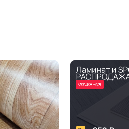
Ламинат и S
РАСПРОДАЖ
СКИДКА -45%