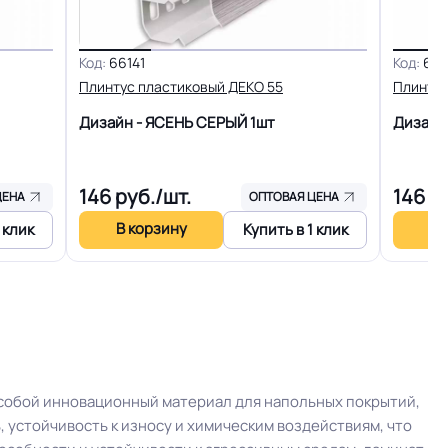
вию мебели
Износостойкий
Код:
66141
Код:
661
Плинтус пластиковый ДЕКО 55
Плинтус
Ламинат
Дизайн - ЯСЕНЬ СЕРЫЙ
1шт
Дизайн
146
руб./шт.
146
ру
ЦЕНА
ОПТОВАЯ ЦЕНА
В корзину
В 
 клик
Купить в 1 клик
собой инновационный материал для напольных покрытий,
устойчивость к износу и химическим воздействиям, что