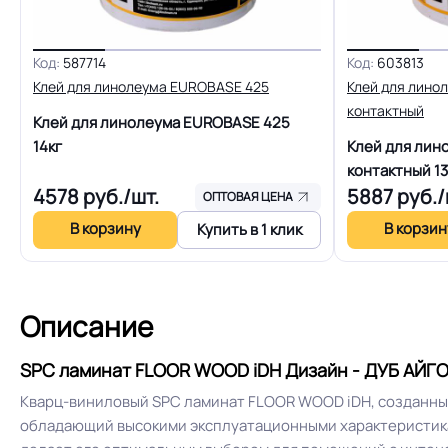
Устойчивость к воздействию влаги
Код:
587714
Код:
603813
Клей для линолеума EUROBASE 425
Клей для лино
Оттенок
контактный
Клей для линолеума EUROBASE 425
14кг
Клей для лин
контактный
13
4578
руб./шт.
5887
руб./
ОПТОВАЯ ЦЕНА
В корзину
В корзин
Купить в 1 клик
Описание
SPC ламинат FLOOR WOOD iDH Дизайн - ДУБ АЙГО
Кварц-виниловый SPC ламинат FLOOR WOOD iDH, созданны
обладающий высокими эксплуатационными характеристикам