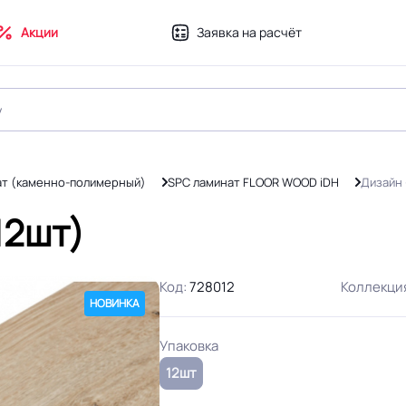
Акции
Заявка на расчёт
ат (каменно-полимерный)
SPC ламинат FLOOR WOOD iDH
Дизайн 
12шт)
Код:
728012
Коллекци
НОВИНКА
Упаковка
12шт