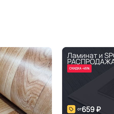
Ламинат и S
РАСПРОДАЖ
СКИДКА -45%
659
₽
от