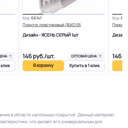
15 лет
Код:
66141
Код:
661
вию мебели
Высокая устойчивость
Плинтус пластиковый ДЕКО 55
Плинтус
Дизайн - ЯСЕНЬ СЕРЫЙ
1шт
Дизайн
Доска
146
руб./шт.
146
ру
ЦЕНА
ОПТОВАЯ ЦЕНА
В корзину
В 
 клик
Купить в 1 клик
ние в области напольных покрытий. Данный материал
актеристики, что делает его универсальным для