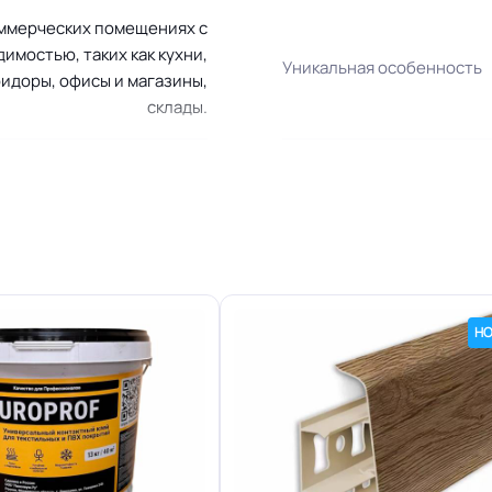
оммерческих помещениях с
имостью, таких как кухни,
Уникальная особенность
ридоры, офисы и магазины,
склады.
UF лак
Система примыкания к ст
Замок 2G
Класс горючести
Да
Вес упаковки
НО
956 кг
Торговый представитель
 на территории РФ и СНГ
Защитный слой