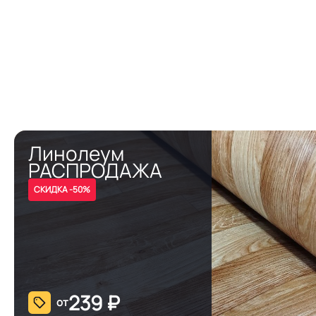
Линолеум
РАСПРОДАЖА
СКИДКА -50%
239
₽
от