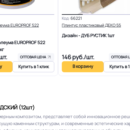
 выразительная структура
Срок службы
Код:
66221
Устойчивость к воздейст
Высокая устойчивость
леума EUROPROF 522
Плинтус пластиковый ДЕКО 55
на роликовых ножках
Дизайн - ДУБ РУСТИК
1шт
олеума EUROPROF 522
Тёмный дуб
Дизайн рисунка
кг
шт.
146
руб./шт.
ОПТОВАЯ ЦЕНА
ОПТОВАЯ 
у
В корзину
Купить в 1 клик
Купить в 1
АДСКИЙ (12шт)
ерным композитом, представляет собой инновационное реше
сущую каменным структурам, и современные эстетические хар