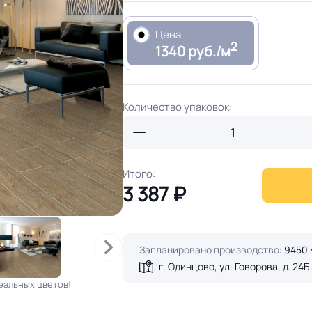
Цена
2
1340 руб./м
Количество упаковок:
Итого:
3 387
₽
Запланировано производство:
9450 
г. Одинцово, ул. Говорова, д. 24Б
еальных цветов!