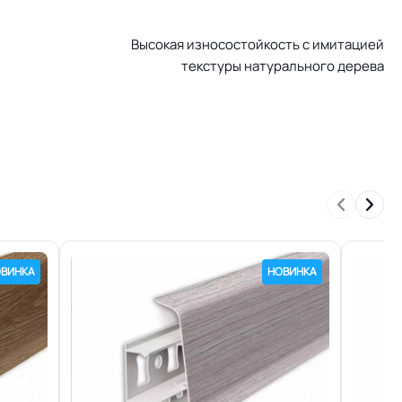
Высокая износостойкость с имитацией
текстуры натурального дерева
енам
Плинтус ПВХ
КМ 2
23.25 кг
ВИНКА
НОВИНКА
Линолеум.РУ
0.5 мм (500) мкм