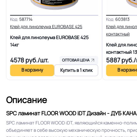
Реалистичный рельеф
Глубокая
Код:
587714
Код:
603813
Устойчивость к воздействию влаги
Клей для линолеума EUROBASE 425
Клей для лино
контактный
Клей для линолеума EUROBASE 425
14кг
Клей для лин
Оттенок
контактный
13
4578
руб./шт.
5887
руб./
ОПТОВАЯ ЦЕНА
В корзину
В корзин
Купить в 1 клик
Описание
SPC ламинат FLOOR WOOD iDT Дизайн - ДУБ КАН
SPC ламинат FLOOR WOOD iDT, являющийся каменно-полим
объединяет в себе высокую механическую прочность, при